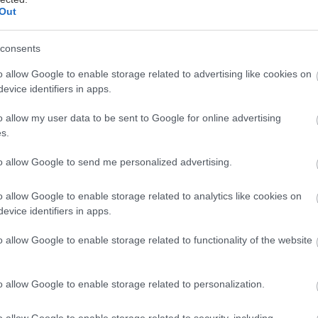
η παγκόσμια αγορά. Η εμπορική επιτυχία της μάρκας 
Out
ή αξία του σήματος της να ανέβει σε μόλις ένα χρόν
ου 2015 και πλέον υπολογίζεται στα $43,5 δισεκατομμ
consents
d.com).
o allow Google to enable storage related to advertising like cookies on
evice identifiers in apps.
ς πωλήσεις, παρέδωσε παγκοσμίως στους πελάτες τ
o allow my user data to be sent to Google for online advertising
 ποτέ. Πούλησε συνολικά 2.083.888 οχήματα (+11,3
s.
νη χρονιά νέο ρεκόρ έναντι της προηγούμενης. Αυτό
to allow Google to send me personalized advertising.
έον ταχέως αναπτυσσόμενη μάρκα σε σχέση με τους
ης παγκοσμίως.
o allow Google to enable storage related to analytics like cookies on
evice identifiers in apps.
o allow Google to enable storage related to functionality of the website
o allow Google to enable storage related to personalization.
o allow Google to enable storage related to security, including