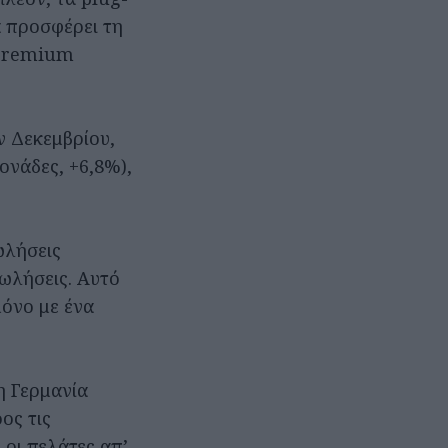
α προσφέρει τη
 premium
ν Δεκεμβρίου,
ονάδες, +6,8%),
ωλήσεις
ωλήσεις. Αυτό
όνο με ένα
η Γερμανία
ος τις
οι πελάτες απ’