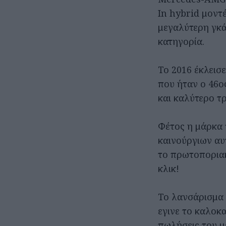
In hybrid μοντ
μεγαλύτερη γκ
κατηγορία.
Το 2016 έκλεισ
που ήταν ο 46ο
και καλύτερο τ
Φέτος η μάρκα 
καινούργιων αυ
το πρωτοποριακ
κλικ!
Το λανσάρισμα 
εγινε το καλοκα
πωλήσεις του μ