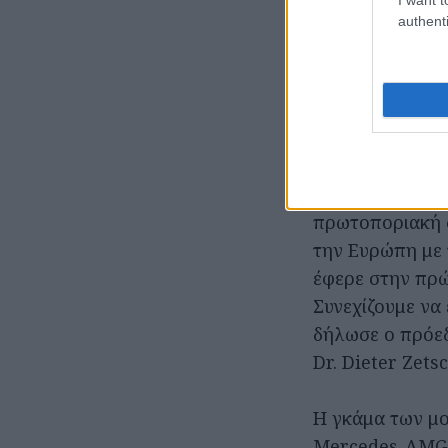
authenti
“Το 2016 ήταν η
πρωτοποριακή σ
την Ευρώπη με 
έφερε στην πρώ
Συνεχίζουμε να 
δήλωσε ο πρόεδ
Dr. Dieter Zets
Η γκάμα των μο
Mercedes-AMG &