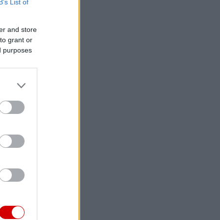
B’s List of
er and store
to grant or
ed purposes
premium