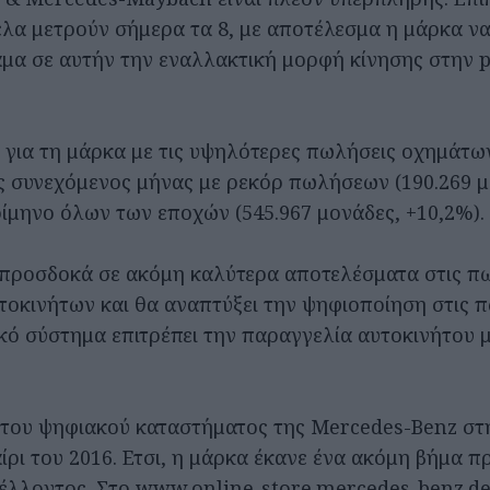
έλα μετρούν σήμερα τα 8, με αποτέλεσμα η μάρκα ν
άμα σε αυτήν την εναλλακτική μορφή κίνησης στην
ε για τη μάρκα με τις υψηλότερες πωλήσεις οχημάτω
ς συνεχόμενος μήνας με ρεκόρ πωλήσεων (190.269 μ
ρίμηνο όλων των εποχών (545.967 μονάδες, +10,2%).
προσδοκά σε ακόμη καλύτερα αποτελέσματα στις π
τοκινήτων και θα αναπτύξει την ψηφιοποίηση στις π
ό σύστημα επιτρέπει την παραγγελία αυτοκινήτου μ
του ψηφιακού καταστήματος της Mercedes-Benz στ
ίρι του 2016. Ετσι, η μάρκα έκανε ένα ακόμη βήμα πρ
έλλοντος. Στο www.online-store.mercedes-benz.de 