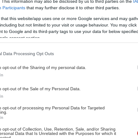
. This information may also be disclosed by us to third parties on the
IA
Participants
that may further disclose it to other third parties.
 that this website/app uses one or more Google services and may gath
including but not limited to your visit or usage behaviour. You may click 
 to Google and its third-party tags to use your data for below specifi
ogle consent section.
l Data Processing Opt Outs
o opt-out of the Sharing of my personal data.
In
o opt-out of the Sale of my Personal Data.
In
to opt-out of processing my Personal Data for Targeted
ing.
In
o opt-out of Collection, Use, Retention, Sale, and/or Sharing
nz κατέκτησε την πρώτη θέση στη κατηγορία των 
ersonal Data that Is Unrelated with the Purposes for which it
lected.