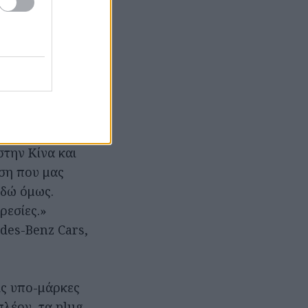
ης. Με την
την Κίνα και
ση που μας
εδώ όμως.
ρεσίες.»
des-Benz Cars,
ις υπο-μάρκες
λέον, τα plug-