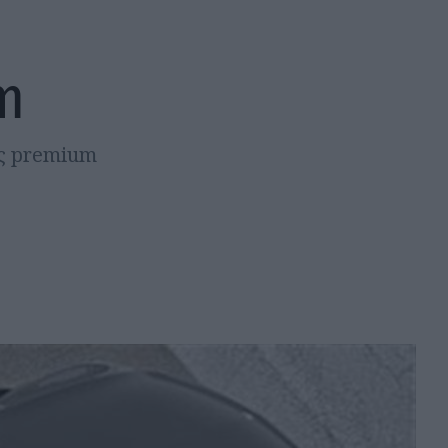
m
ις premium