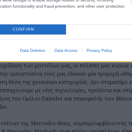
cation functionality and fraud prevention, and other user protection.
CONFIRM
Data Deletion
Data Access
Privacy Policy
 πιο επιτυχημένη χρονιά της μάρκας στην ιστορία τ
χεδίαση των μοντέλων μας, οι πελάτες μας κυρίως σ
την εμπιστοσύνη τους μας έδωσαν μία τρομερή ώθη
τη θέση της premium κατηγορίας. Δεν σταματάμε 
επιταχύνουμε με νέες τεχνολογίες, προϊόντα και υπη
ρος του Ομίλου Daimler και επικεφαλής των Merce
che.
ντέλων της Mercedes-Benz, συμπεριλαμβάνοντας τ
 Mercedes-Maybach είναι πλέον υπερπλήρης. Επιπ