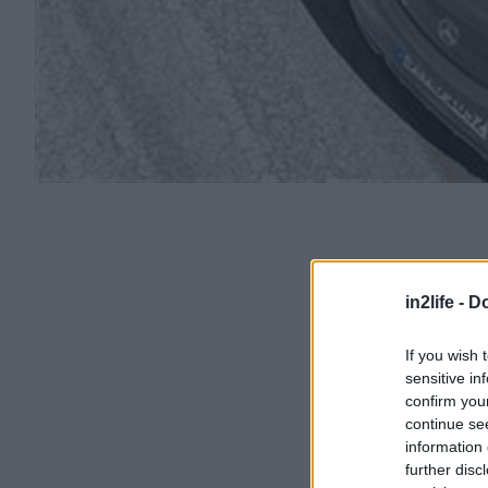
in2life -
Do
If you wish 
sensitive in
confirm you
continue se
information 
further disc