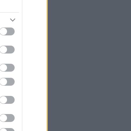
είναι τέτοια,
ο κατά περίπου
ύρια! (πηγή:
ης περισσότερα
%) σημειώνοντας
 σημαίνει, ότι
 κύριους