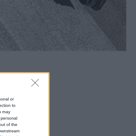
sonal or
ection to
ou may
 personal
out of the
 downstream