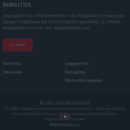
NEWSLETTER
Εγγραφείτε στο «VIP Newsletter» και εξασφαλίστε έγκαιρη και
έγκυρη ενημέρωση για τις επιλεγμένες προτάσεις, τις ειδικές
προσφορές αλλά και τους Διαγωνισμούς μας.
ΕΓΓΡΑΦΗ
Ταυτότητα
Διαφημιστείτε
Επικοινωνία
Όροι χρήσης
Προσωπικά δεδομένα
© 2002-2026 MEDIA2DAY
Το in2life ενισχύθηκε από την Ευρωπαϊκή Ένωση και το Ελληνικό Δημόσιο
στο πλαίσιο υλοποίησης του Έργου "Εφαρμογή Ολοκληρωμένου
v
Επιχειρηματικού Σχεδίου"
Managed Cloud by C2