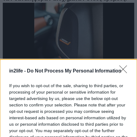
Αναζήτηση
για...
in2life -
Do Not Process My Personal Information
Για τους λάτρεις της μουσικής, το ηχοσύστημα
BOSE Personal θα αποτελέσει σημείο αναφοράς.
If you wish to opt-out of the sale, sharing to third parties, or
Μοναδικό στην κατηγορία του αυτό το
processing of your personal or sensitive information for
targeted advertising by us, please use the below opt-out
ηχοσύστημα διαθέτει προηγμένα ηχεία
section to confirm your selection. Please note that after your
ενσωματωμένα στο προσκέφαλο του οδηγού,
opt-out request is processed you may continue seeing
θέτοντας τον ίδιο στο επίκεντρο μια ακουστικής
interest-based ads based on personal information utilized by
us or personal information disclosed to third parties prior to
εμπειρίας.
your opt-out. You may separately opt-out of the further