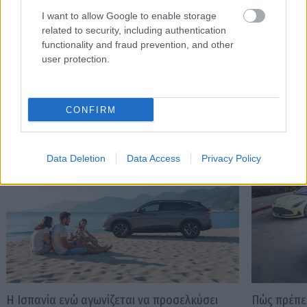
I want to allow Google to enable storage
related to security, including authentication
functionality and fraud prevention, and other
user protection.
Διαβάστε επίσης
CONFIRM
Data Deletion
Data Access
Privacy Policy
Η Ισπανία ενώ αγωνίζεται να προσελκύσει
Πώς πρέπει