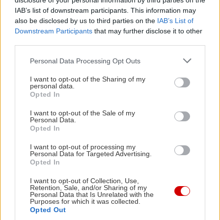
disclosure of your personal information by third parties on the
Παράγεται με τρεις κινητήρες μικρού κυβισμού,
IAB’s list of downstream participants. This information may
also be disclosed by us to third parties on the
IAB’s List of
δύο βενζίνης και έναν ντίζελ που συνδυάζονται με
Downstream Participants
that may further disclose it to other
πεντατάχυτο μηχανικό κιβώτιο. Εκδόσεις
third parties.
εξοπλισμού Energy, Αcenta, Ν-Connecta και
Please note that this website/app uses one or more Google
Personal Data Processing Opt Outs
Techna.
services and may gather and store information including but
not limited to your visit or usage behaviour. You may click to
I want to opt-out of the Sharing of my
personal data.
grant or deny consent to Google and its third-party tags to
Opted In
use your data for below specified purposes in below Google
consent section.
I want to opt-out of the Sale of my
Personal Data.
Opted In
I want to opt-out of processing my
Personal Data for Targeted Advertising.
Opted In
I want to opt-out of Collection, Use,
Retention, Sale, and/or Sharing of my
Personal Data that Is Unrelated with the
Purposes for which it was collected.
Opted Out