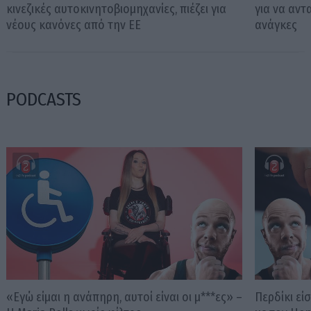
κινεζικές αυτοκινητοβιομηχανίες, πιέζει για
για να αντ
νέους κανόνες από την ΕΕ
ανάγκες
PODCASTS
«Εγώ είμαι η ανάπηρη, αυτοί είναι οι μ***ες» –
Περδίκι εί