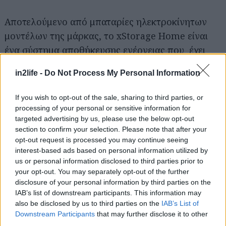
Αποτελούμενο από μπαταρίες ηλεκτροκίνητων
Αναζήτηση
για...
μοντέλων της μάρκας, το xStorage Home είναι
ένα σύστημα αποθήκευσης ενέργειας που έχει
σχεδιαστεί για να δώσει στους καταναλωτές
in2life -
Do Not Process My Personal Information
μεγαλύτερο έλεγχο για το πώς και πότε
χρησιμοποιούν την ενέργεια στα σπίτια τους.
If you wish to opt-out of the sale, sharing to third parties, or
processing of your personal or sensitive information for
Το σύστημα έρχεται τώρα σε έξι διαφορετικές
targeted advertising by us, please use the below opt-out
section to confirm your selection. Please note that after your
παραμετροποιήσεις, προσφέροντας στους
opt-out request is processed you may continue seeing
καταναλωτές περισσότερες επιλογές για να
interest-based ads based on personal information utilized by
καλύψουν τις ενεργειακές τους ανάγκες. Ήδη οι
us or personal information disclosed to third parties prior to
your opt-out. You may separately opt-out of the further
καταναλωτές στο Ηνωμένο Βασίλειο, τη Γερμανία,
disclosure of your personal information by third parties on the
τη Νορβηγία και τη Γαλλία μπορούν να προ-
IAB’s list of downstream participants. This information may
παραγγείλουν το xStorage Home.
also be disclosed by us to third parties on the
IAB’s List of
Downstream Participants
that may further disclose it to other
third parties.