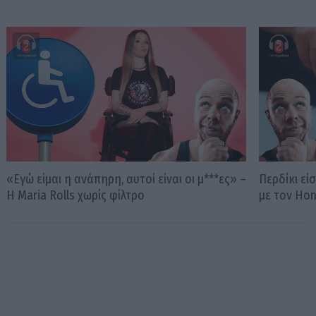
«Εγώ είμαι η ανάπηρη, αυτοί είναι οι μ***ες» –
Περδίκι εί
Η Maria Rolls χωρίς φίλτρο
με τον Ho