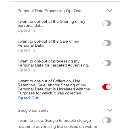
Please note that this website/app uses one or more Google
Personal Data Processing Opt Outs
services and may gather and store information including but
not limited to your visit or usage behaviour. You may click to
I want to opt-out of the Sharing of my
personal data.
grant or deny consent to Google and its third-party tags to
Opted In
use your data for below specified purposes in below Google
consent section.
I want to opt-out of the Sale of my
Personal Data.
Opted In
I want to opt-out of processing my
Personal Data for Targeted Advertising.
Opted In
I want to opt-out of Collection, Use,
Retention, Sale, and/or Sharing of my
Personal Data that Is Unrelated with the
Purposes for which it was collected.
Opted Out
Google consents
I want to allow Google to enable storage
related to advertising like cookies on web or