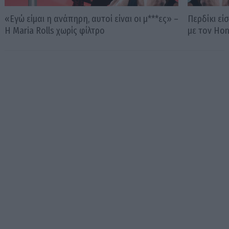
«Εγώ είμαι η ανάπηρη, αυτοί είναι οι μ***ες» –
Περδίκι εί
Η Maria Rolls χωρίς φίλτρο
με τον Ho