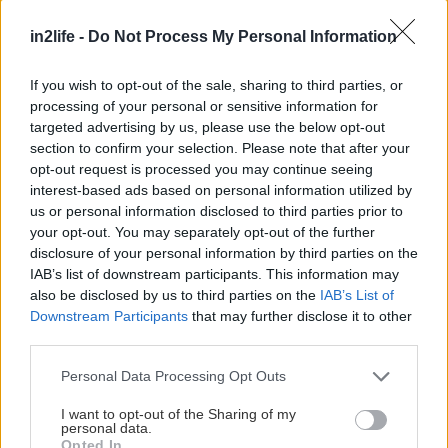
Η γαλλική μάρκα έχει δημιουργήσει και τα πιο
in2life -
Do Not Process My Personal Information
αποδοτικά μοτέρ ντίζελ. Η αναβαθμισμένη σειρά
κινητήρων πετρελαίου BlueHDi, με χωρητικότητα
If you wish to opt-out of the sale, sharing to third parties, or
1.600 προσφέρει 100 είτε 120 ίππους και ιδιαίτερα
processing of your personal or sensitive information for
targeted advertising by us, please use the below opt-out
υψηλά ποσά ροπής.
section to confirm your selection. Please note that after your
opt-out request is processed you may continue seeing
Οι νέοι κινητήρες
Euro 6 βενζίνης PureTech και
interest-based ads based on personal information utilized by
us or personal information disclosed to third parties prior to
πετρελαίου BlueHDi εξοπλίζουν πλέον όλη τη
your opt-out. You may separately opt-out of the further
σειρά C, καθώς και όλα τα καινούργια μοντέλα.
disclosure of your personal information by third parties on the
Ειδικότερα ο βενζινοκινητήρας 1.2 PureTech,
IAB’s list of downstream participants. This information may
also be disclosed by us to third parties on the
IAB’s List of
τιμήθηκε με το βραβείο του καλύτερου κινητήρα
Downstream Participants
that may further disclose it to other
για το 2015 και το 2016 (δεύτερη συνεχή χρονιά)
third parties.
στην κατηγορία του για τους κινητήρες βενζίνης.
Please note that this website/app uses one or more Google
Personal Data Processing Opt Outs
services and may gather and store information including but
Όσο για τους κινητήρες πετρελαίου BlueHDi,
not limited to your visit or usage behaviour. You may click to
I want to opt-out of the Sharing of my
personal data.
grant or deny consent to Google and its third-party tags to
αξιοποιούν με τον καλύτερο τρόπο πάνω από 100
Opted In