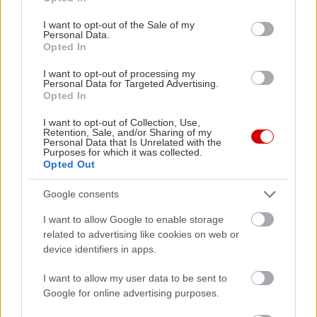
use your data for below specified purposes in below Google
πατέντες ευρεσιτεχνίας. Οι νέοι Euro 6 κινητήρες
consent section.
I want to opt-out of the Sale of my
της Citroen προσφέρουν τεχνολογία αιχμής,
Personal Data.
Opted In
κορυφαίες επιδόσεις και
εξαιρετικά χαμηλά
επίπεδα κατανάλωσης καυσίμου
και εκπομπών
I want to opt-out of processing my
Personal Data for Targeted Advertising.
ρύπων.
Opted In
I want to opt-out of Collection, Use,
Retention, Sale, and/or Sharing of my
Personal Data that Is Unrelated with the
Purposes for which it was collected.
Opted Out
Google consents
I want to allow Google to enable storage
related to advertising like cookies on web or
device identifiers in apps.
I want to allow my user data to be sent to
Google for online advertising purposes.