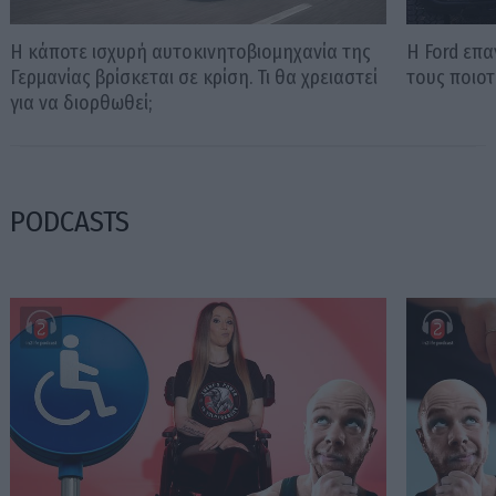
Η κάποτε ισχυρή αυτοκινητοβιομηχανία της
Η Ford επ
Γερμανίας βρίσκεται σε κρίση. Τι θα χρειαστεί
τους ποιοτ
για να διορθωθεί;
PODCASTS