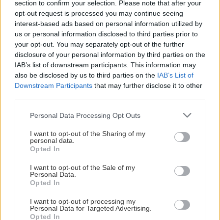
section to confirm your selection. Please note that after your
λίτρα/100χλμ. Εκπομπές CO2 114 γραμ./χλμ.
opt-out request is processed you may continue seeing
interest-based ads based on personal information utilized by
us or personal information disclosed to third parties prior to
your opt-out. You may separately opt-out of the further
disclosure of your personal information by third parties on the
IAB’s list of downstream participants. This information may
also be disclosed by us to third parties on the
IAB’s List of
Downstream Participants
that may further disclose it to other
third parties.
Please note that this website/app uses one or more Google
Personal Data Processing Opt Outs
services and may gather and store information including but
Τι άλλο θα ήθελα; Περισσότερους χώρους για
not limited to your visit or usage behaviour. You may click to
I want to opt-out of the Sharing of my
personal data.
grant or deny consent to Google and its third-party tags to
τους πίσω επιβάτες και μεγαλύτερες πλαϊνές
Opted In
use your data for below specified purposes in below Google
γυάλινες επιφάνειες. Από 58.573 ευρώ, έξτρα το
consent section.
I want to opt-out of the Sale of my
απολαυστικό αυτόματο κιβώτιο.
Personal Data.
Opted In
I want to opt-out of processing my
Personal Data for Targeted Advertising.
Opted In