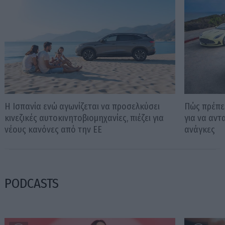
Η Ισπανία ενώ αγωνίζεται να προσελκύσει
Πώς πρέπει
κινεζικές αυτοκινητοβιομηχανίες, πιέζει για
για να αντ
νέους κανόνες από την ΕΕ
ανάγκες
PODCASTS