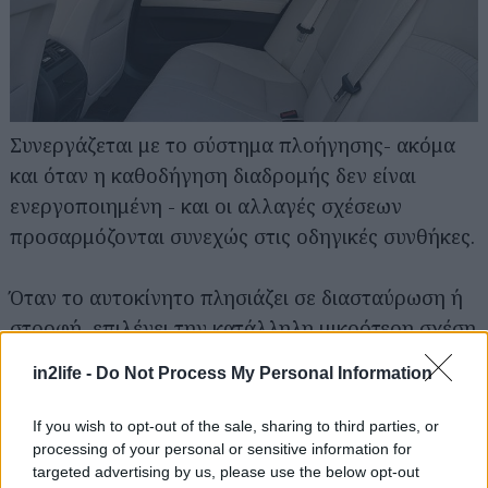
Συνεργάζεται με το σύστημα πλοήγησης- ακόμα
και όταν η καθοδήγηση διαδρομής δεν είναι
ενεργοποιημένη - και οι αλλαγές σχέσεων
προσαρμόζονται συνεχώς στις οδηγικές συνθήκες.
Αναζήτηση
για...
Όταν το αυτοκίνητο πλησιάζει σε διασταύρωση ή
στροφή, επιλέγει την κατάλληλη μικρότερη σχέση
έγκαιρα. Αποτρέπει τις περιττές αλλαγές σχέσεων
in2life -
Do Not Process My Personal Information
μεταξύ δύο συνεχόμενων στροφών.
If you wish to opt-out of the sale, sharing to third parties, or
Μέση κατανάλωση στο τεστ 8 λίτρα/100χλμ.,
processing of your personal or sensitive information for
targeted advertising by us, please use the below opt-out
εργοστασιακή 4,5 λίτρα/100χλμ. Στο ταξίδι 6,2