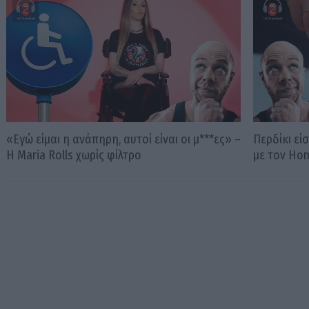
«Εγώ είμαι η ανάπηρη, αυτοί είναι οι μ***ες» –
Περδίκι εί
Η Maria Rolls χωρίς φίλτρο
με τον Ho