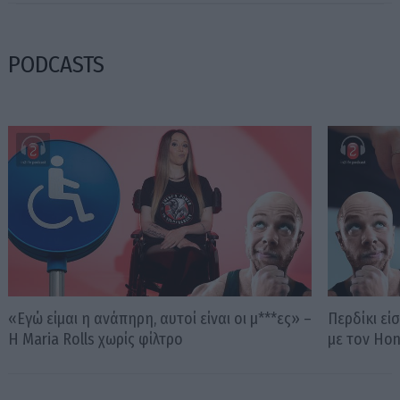
PODCASTS
«Εγώ είμαι η ανάπηρη, αυτοί είναι οι μ***ες» –
Περδίκι εί
Η Maria Rolls χωρίς φίλτρο
με τον Ho