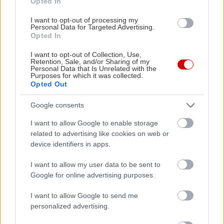
δραστηριότητα της στη βιωσιμότητα, δηλαδή τη
Opted In
μείωση των εκπομπών CO2 και την ενεργειακή
I want to opt-out of processing my
Personal Data for Targeted Advertising.
απόδοση.
Opted In
I want to opt-out of Collection, Use,
Retention, Sale, and/or Sharing of my
Personal Data that Is Unrelated with the
Purposes for which it was collected.
Opted Out
Google consents
I want to allow Google to enable storage
related to advertising like cookies on web or
device identifiers in apps.
I want to allow my user data to be sent to
Google for online advertising purposes.
I want to allow Google to send me
personalized advertising.