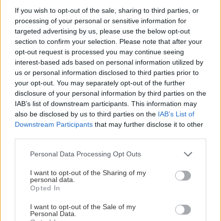
If you wish to opt-out of the sale, sharing to third parties, or
processing of your personal or sensitive information for
targeted advertising by us, please use the below opt-out
section to confirm your selection. Please note that after your
opt-out request is processed you may continue seeing
interest-based ads based on personal information utilized by
us or personal information disclosed to third parties prior to
your opt-out. You may separately opt-out of the further
disclosure of your personal information by third parties on the
IAB’s list of downstream participants. This information may
Διαθέτει επίσης ένα τεχνικό κέντρο, το οποίο
also be disclosed by us to third parties on the
IAB’s List of
Downstream Participants
that may further disclose it to other
λειτουργεί ως κέντρο γνώσεων και απασχολεί
third parties.
περίπου 1.000 μηχανικούς, των οποίων ο στόχος
Please note that this website/app uses one or more Google
είναι να αποτελούν την κινητήρια δύναμη πίσω
Personal Data Processing Opt Outs
services and may gather and store information including but
από την καινοτομία για το νούμερο ένα
not limited to your visit or usage behaviour. You may click to
I want to opt-out of the Sharing of my
personal data.
βιομηχανικό επενδυτή στο R&D στην Ισπανία. Στα
grant or deny consent to Google and its third-party tags to
Opted In
use your data for below specified purposes in below Google
πλαίσια της δέσμευσης για την προστασία του
consent section.
I want to opt-out of the Sale of my
περιβάλλοντος, αναλαμβάνει να βασίζει την κύρια
Personal Data.