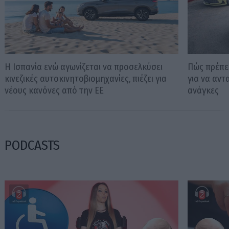
Η Ισπανία ενώ αγωνίζεται να προσελκύσει
Πώς πρέπει
κινεζικές αυτοκινητοβιομηχανίες, πιέζει για
για να αντ
νέους κανόνες από την ΕΕ
ανάγκες
PODCASTS