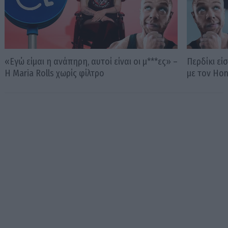
«Εγώ είμαι η ανάπηρη, αυτοί είναι οι μ***ες» –
Περδίκι εί
Η Maria Rolls χωρίς φίλτρο
με τον Ho