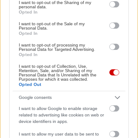
not limited to your visit or usage behaviour. You may click to
I want to opt-out of the Sharing of my
όλες τις γραφειοκρατικές διαδικασίες που
personal data.
grant or deny consent to Google and its third-party tags to
Opted In
απαιτούνται ώστε το αυτοκίνητό στο οποίο έχει
use your data for below specified purposes in below Google
consent section.
τοποθετηθεί υγραεριοκίνηση να είναι απολύτως
I want to opt-out of the Sale of my
Personal Data.
νόμιμο μετά την εγκατάσταση του συστήματος
Opted In
υγραερίου.
I want to opt-out of processing my
Personal Data for Targeted Advertising.
Opted In
Για περισσότερες πληροφορίες ή για να ορίσετε
ραντεβού, μπορείτε να καλέσετε στο 210-3420500
I want to opt-out of Collection, Use,
Retention, Sale, and/or Sharing of my
ή να επισκεφτείτε την ηλεκτρονική σελίδα
Personal Data that Is Unrelated with the
Purposes for which it was collected.
www.viagas.gr
Opted Out
Google consents
I want to allow Google to enable storage
related to advertising like cookies on web or
device identifiers in apps.
I want to allow my user data to be sent to