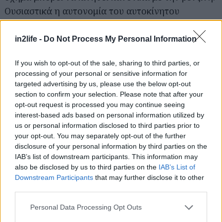
Ουσιαστικά η αυτονομία του αυτοκίνητου
διπλασιάζεται μιας και το όχημα πλέον έχει δύο (2)
ρεζερβουάρ.
in2life -
Do Not Process My Personal Information
If you wish to opt-out of the sale, sharing to third parties, or
Το κόστος αγοράς και τοποθέτησης του
processing of your personal or sensitive information for
εξοπλισμού-κιτ ξεκινά από τα 594 ευρώ (πλέον
targeted advertising by us, please use the below opt-out
ΦΠΑ) και διαμορφώνεται ανάλογα τον τύπο και
section to confirm your selection. Please note that after your
opt-out request is processed you may continue seeing
την ιπποδύναμη του κινητήρα του αυτοκινήτου με
interest-based ads based on personal information utilized by
την απόσβεση ουσιαστικά να επιτυγχάνεται σε
us or personal information disclosed to third parties prior to
πολύ σύντομο χρονικό διάστημα με πολλαπλά
your opt-out. You may separately opt-out of the further
disclosure of your personal information by third parties on the
οφέλη και στην αξία μεταπώλησης του
IAB’s list of downstream participants. This information may
αυτοκίνητου. Παράλληλα η VIAGAS παρέχει τη
also be disclosed by us to third parties on the
IAB’s List of
δυνατότητα αποπληρωμής του ποσού σε 36
Downstream Participants
that may further disclose it to other
third parties.
άτοκες δόσεις.
Please note that this website/app uses one or more Google
Personal Data Processing Opt Outs
services and may gather and store information including but
Τέλος η VIAGAS αναλαμβάνει να διεκπεραιώσει