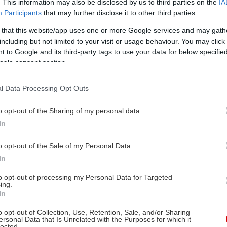
. This information may also be disclosed by us to third parties on the
IA
Participants
that may further disclose it to other third parties.
 that this website/app uses one or more Google services and may gath
including but not limited to your visit or usage behaviour. You may click 
 to Google and its third-party tags to use your data for below specifi
ogle consent section.
l Data Processing Opt Outs
o opt-out of the Sharing of my personal data.
In
o opt-out of the Sale of my Personal Data.
In
to opt-out of processing my Personal Data for Targeted
ing.
In
o opt-out of Collection, Use, Retention, Sale, and/or Sharing
ersonal Data that Is Unrelated with the Purposes for which it
lected.