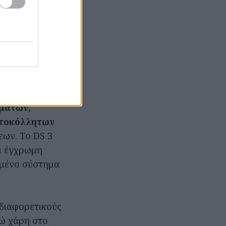
ται πάνω από
κή φωτεινή
αι δείκτες
 σώματα LED με
εροχή της
μάτων,
υτοκόλλητων
εων. Το DS 3
ει έγχρωμη
γμένο σύστημα
 διαφορετικούς
νώ χάρη στο