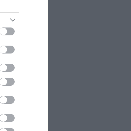
ορά με το
αι την φινέτσα
ιακές
ικό στυλ,
 στις
ισμό, τα DS 3,
γησης αλλά και
ο και εξάπτει
ως ότι είναι