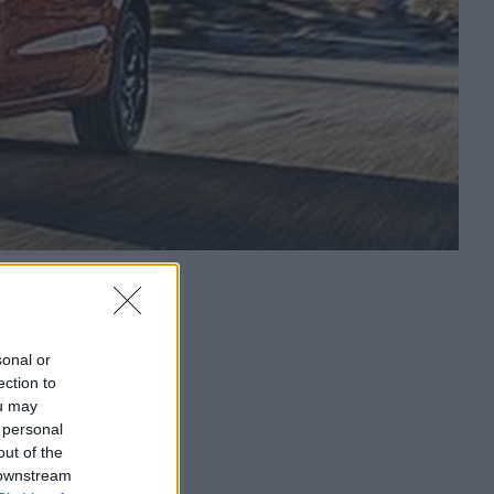
sonal or
ection to
ou may
 personal
out of the
 downstream