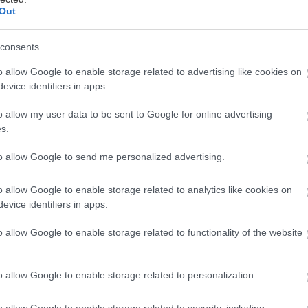
Out
 Σπύρου Ρέκκα
consents
o allow Google to enable storage related to advertising like cookies on
evice identifiers in apps.
itroen ενισχύει την παρουσία της στην ελληνική αγ
 νέας μάρκας που διακρίνεται για την πολυτέλεια κ
o allow my user data to be sent to Google for online advertising
για την
DS, η οποια διαθετει μοντελα με πρωτοπορ
s.
ι νέες σχεδιαστικές γραμμές
, προσφέροντας μοναδ
to allow Google to send me personalized advertising.
κορυφαία ποιότητα φινιρίσματος που ανταποκρίνεται
τήσεις. Συνδυάζοντας ιδανικά την άνεση με το δυναμ
o allow Google to enable storage related to analytics like cookies on
S 4, DS 4 Crossback και DS 5 χαρίζουν απόλαυση οδή
evice identifiers in apps.
 σε όλους τους επιβάτες.
o allow Google to enable storage related to functionality of the website
μοναδικό design, το DS3 δεν αφήνει κανέναν αδιάφορ
o allow Google to enable storage related to personalization.
υμπαγές, δυναμικό και αριστοκρατικό
δείχνει αμέσ
ι καμπύλες επιφάνειες, η γραμμή του αμαξώματος, η
o allow Google to enable storage related to security, including