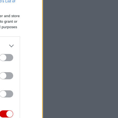
B’s List of
er and store
to grant or
ed purposes