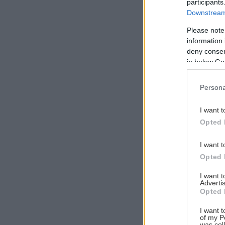
participants
Downstream 
Please note
information 
Αναζήτηση
deny consent
για...
in below Go
Persona
I want t
Opted 
I want t
Opted 
I want 
Advertis
Opted 
I want t
of my P
was col