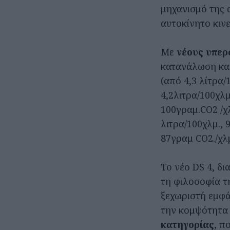
μηχανισμό της 
αυτοκίνητο κινε
Με
νέους υπερ
κατανάλωση καυ
(από 4,3 λίτρα/
4,2λιτρα/100χλμ
100γραμ.CO2 /χλ
λιτρα/100χλμ., 
87γραμ CO2./χλμ
Το νέο DS 4, δι
τη φιλοσοφία τ
ξεχωριστή εμφά
την κομψότητα 
κατηγορίας
, π