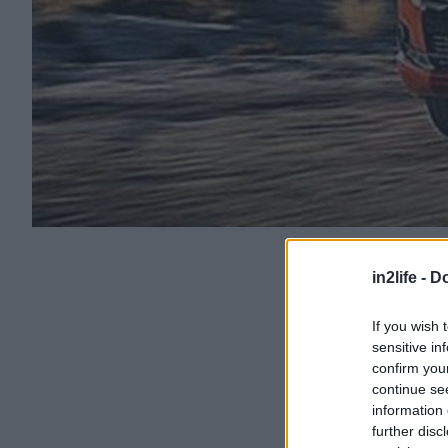
in2life -
Do
If you wish 
sensitive in
confirm you
continue se
information 
further disc