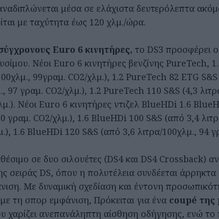
αναδιπλώνεται μέσα σε ελάχιστα δευτερόλεπτα ακόμα
ίται με ταχύτητα έως 120 χλμ./ώρα.
σύγχρονους Euro 6 κινητήρες,
το DS3 προσφέρει ο
σίμου. Νέοι Euro 6 κινητήρες βενζίνης PureTech, 1
100χλμ., 99γραμ. CO2/χλμ.), 1.2 PureTech 82 ETG S&S
., 97 γραμ. CO2/χλμ.), 1.2 PureTech 110 S&S (4,3 λιτρ
μ.). Νέοι Euro 6 κινητήρες ντιζελ BlueHDi 1.6 BlueH
90 γραμ. CO2/χλμ.), 1.6 BlueHDi 100 S&S (από 3,4 λιτρ
.), 1.6 BlueHDi 120 S&S (από 3,6 λιτρα/100χλμ., 94 γρ
αθέσιμο σε δυο σιλουέτες (DS4 και DS4 Crossback) αν
ης σειράς DS, όπου η πολυτέλεια συνδέεται άρρηκτα 
νιση. Με δυναμική σχεδίαση και έντονη προσωπικότ
με τη σπορ εμφάνιση, Πρόκειται για ένα
coupé της
ου χαρίζει ανεπανάληπτη αίσθηση οδήγησης, ενώ το