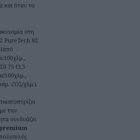
 και όταν το
ικονομία στη
.2 PureTech 82
 (από
α/100χλμ.,
Di 75 (3,5
α/100χλμ.,
αμ. CO2/χλμ.).
τικατοπτρίζει
με την
ητα συνδυάζει
 premium
 πολυτελές