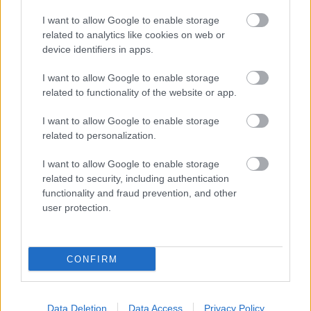
νέους καν
I want to allow Google to enable storage
related to analytics like cookies on web or
device identifiers in apps.
I want to allow Google to enable storage
PODCASTS
related to functionality of the website or app.
I want to allow Google to enable storage
related to personalization.
I want to allow Google to enable storage
related to security, including authentication
functionality and fraud prevention, and other
user protection.
CONFIRM
«Εγώ είμαι η ανάπηρη, αυτοί είναι οι μ***ες» –
Περδίκι εί
Η Maria Rolls χωρίς φίλτρο
με τον Ho
Data Deletion
Data Access
Privacy Policy