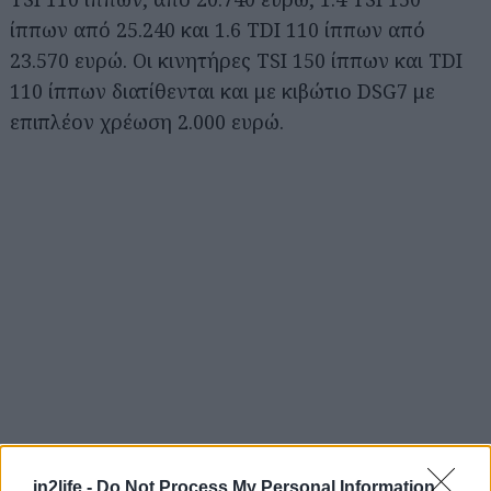
ίππων από 25.240 και 1.6 TDI 110 ίππων από
23.570 ευρώ. Οι κινητήρες TSI 150 ίππων και TDI
110 ίππων διατίθενται και με κιβώτιο DSG7 με
επιπλέον χρέωση 2.000 ευρώ.
Αναζήτηση
in2life -
Do Not Process My Personal Information