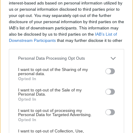
interest-based ads based on personal information utilized by
υπερβολικά χαμηλή πίεση.
us or personal information disclosed to third parties prior to
• Το
Electronic Stability Program
με σύστημα
your opt-out. You may separately opt-out of the further
disclosure of your personal information by third parties on the
μείωσης πιθανότητας ανατροπής και έλεγχο
IAB’s list of downstream participants. This information may
ταλαντώσεων τρέιλερ βοηθά να παραμείνει το
also be disclosed by us to third parties on the
IAB’s List of
όχημα υπό έλεγχο ακόμα και σε αντίξοες
Downstream Participants
that may further disclose it to other
third parties.
συνθήκες.
• Το
Driver Alert
χρησιμοποιεί την εμπρός
Please note that this website/app uses one or more Google
Personal Data Processing Opt Outs
services and may gather and store information including but
κάμερα και αισθητήρες για να διαπιστώσει εάν ο
not limited to your visit or usage behaviour. You may click to
I want to opt-out of the Sharing of my
οδηγός είναι νυσταγμένος. Εάν παρατηρηθούν
personal data.
grant or deny consent to Google and its third-party tags to
Opted In
ενδείξεις όπως απόκλιση από την πορεία και
use your data for below specified purposes in below Google
consent section.
ξαφνικές διορθωτικές εντολές στο τιμόνι, το
I want to opt-out of the Sale of my
Personal Data.
σύστημα προειδοποιεί τον οδηγό με όλο και πιο
Opted In
δυνατά σήματα
I want to opt-out of processing my
Personal Data for Targeted Advertising.
Opted In
Για μέγιστη ισχύ και ροπή σε ρυμούλκηση βαρέως
I want to opt-out of Collection, Use,
τύπου, η Ford προσφέρει την τελευταία γενιά του