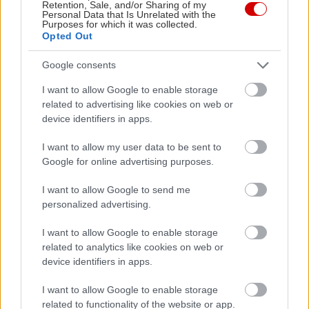
Retention, Sale, and/or Sharing of my
Personal Data that Is Unrelated with the
παγκοσμίως επιτυχημένου πεντακύλινδρου 3.2
Purposes for which it was collected.
TDCi diesel της. Ο κινητήρας διαθέτει
Opted Out
αναβαθμισμένο σύστημα ανακύκλωσης
Google consents
καυσαερίων που συμβάλλει στην αύξηση της
I want to allow Google to enable storage
απόδοσης, ενώ εξακολουθεί να αποδίδει 200
related to advertising like cookies on web or
ιππους και ροπή 47,6 χλγμ.
device identifiers in apps.
I want to allow my user data to be sent to
Το
νέο Ranger
προσφέρει επίσης εκδόσεις 130
Google for online advertising purposes.
και 160 ίππων του τελευταίου τετρακύλινδρου 2.2
TDCi diesel της Ford.
I want to allow Google to send me
personalized advertising.
I want to allow Google to enable storage
related to analytics like cookies on web or
device identifiers in apps.
I want to allow Google to enable storage
related to functionality of the website or app.