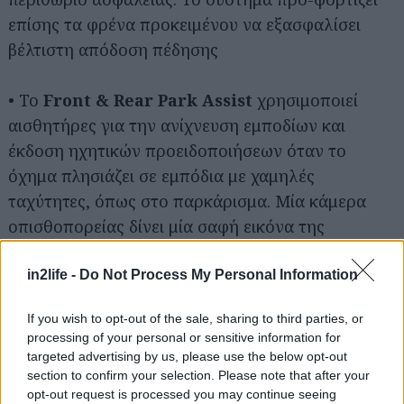
επίσης τα φρένα προκειμένου να εξασφαλίσει
βέλτιστη απόδοση πέδησης
• Το
Front & Rear Park Assist
χρησιμοποιεί
Αναζήτηση
για...
αισθητήρες για την ανίχνευση εμποδίων και
έκδοση ηχητικών προειδοποιήσεων όταν το
όχημα πλησιάζει σε εμπόδια με χαμηλές
ταχύτητες, όπως στο παρκάρισμα. Μία κάμερα
οπισθοπορείας δίνει μία σαφή εικόνα της
περιοχής πίσω από το όχημα, αυξάνοντας την
αυτοπεποίθηση στο παρκάρισμα και κατά τη
in2life -
Do Not Process My Personal Information
ρυμούλκηση τρέιλερ.
If you wish to opt-out of the sale, sharing to third parties, or
processing of your personal or sensitive information for
• Το
Tyre Pressure Monitoring System
targeted advertising by us, please use the below opt-out
συμβάλλει στην ασφάλεια του οδηγού και στην
section to confirm your selection. Please note that after your
opt-out request is processed you may continue seeing
εξοικονόμηση καυσίμου με προειδοποιήσεις για