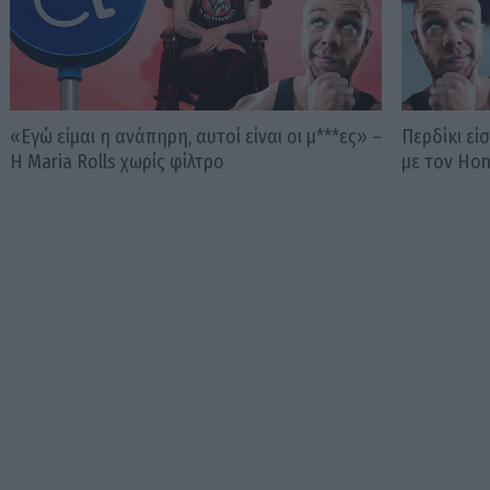
«Εγώ είμαι η ανάπηρη, αυτοί είναι οι μ***ες» –
Περδίκι εί
Η Maria Rolls χωρίς φίλτρο
με τον Ho