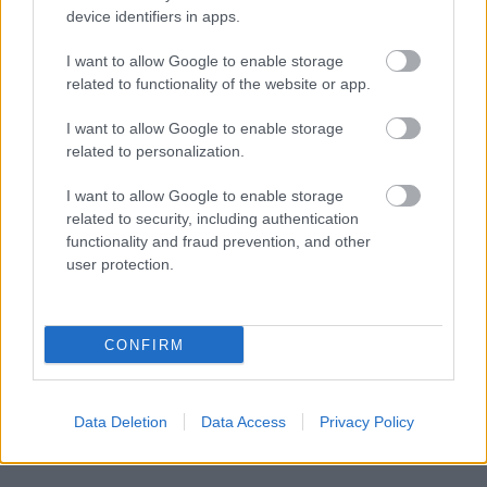
PODCASTS
device identifiers in apps.
I want to allow Google to enable storage
related to functionality of the website or app.
I want to allow Google to enable storage
related to personalization.
I want to allow Google to enable storage
related to security, including authentication
functionality and fraud prevention, and other
user protection.
«Εγώ είμαι η ανάπηρη, αυτοί είναι οι μ***ες» –
Περδίκι εί
Η Maria Rolls χωρίς φίλτρο
με τον Ho
CONFIRM
Data Deletion
Data Access
Privacy Policy