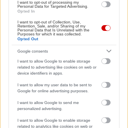
I want to opt-out of processing my
Διαβάστε επίσης
Personal Data for Targeted Advertising.
Opted In
I want to opt-out of Collection, Use,
Retention, Sale, and/or Sharing of my
Personal Data that Is Unrelated with the
Purposes for which it was collected.
Opted Out
Google consents
I want to allow Google to enable storage
related to advertising like cookies on web or
device identifiers in apps.
I want to allow my user data to be sent to
Η κάποτε ισχυρή αυτοκινητοβιομηχανία της
Η Ford επ
Google for online advertising purposes.
Γερμανίας βρίσκεται σε κρίση. Τι θα χρειαστεί
τους ποιοτ
για να διορθωθεί;
I want to allow Google to send me
personalized advertising.
I want to allow Google to enable storage
related to analytics like cookies on web or