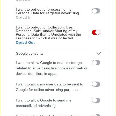
I want to opt-out of processing my
Personal Data for Targeted Advertising.
Opted In
Διαβάστε επίσης
I want to opt-out of Collection, Use,
Retention, Sale, and/or Sharing of my
Personal Data that Is Unrelated with the
Purposes for which it was collected.
Opted Out
Google consents
I want to allow Google to enable storage
related to advertising like cookies on web or
device identifiers in apps.
I want to allow my user data to be sent to
Google for online advertising purposes.
Opel Adam Rocks: Το πρώτο mini-crossover
Η Volvo Σ
πόλης
των πωλή
I want to allow Google to send me
personalized advertising.