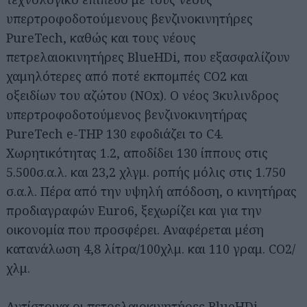
υπερτροφοδοτούμενους βενζινοκινητήρες
PureTech, καθώς και τους νέους
πετρελαιοκινητήρες BlueHDi, που εξασφαλίζουν
χαμηλότερες από ποτέ εκπομπές CO2 και
οξειδίων του αζώτου (NOx). Ο νέος 3κυλινδρος
υπερτροφοδοτούμενος βενζινοκινητήρας
PureTech e-THP 130 εφοδιάζει το C4.
Χωρητικότητας 1.2, αποδίδει 130 ίππους στις
5.500σ.α.λ. και 23,2 χλγμ. ροπής μόλις στις 1.750
σ.α.λ. Πέρα από την υψηλή απόδοση, ο κινητήρας
προδιαγραφών Euro6, ξεχωρίζει και για την
οικονομία που προσφέρει. Αναφέρεται μέση
κατανάλωση 4,8 λίτρα/100χλμ. και 110 γραμ. CO2/
χλμ.
Αντίστοιχα οι πετρελαιοκινητήρες BlueHDi,