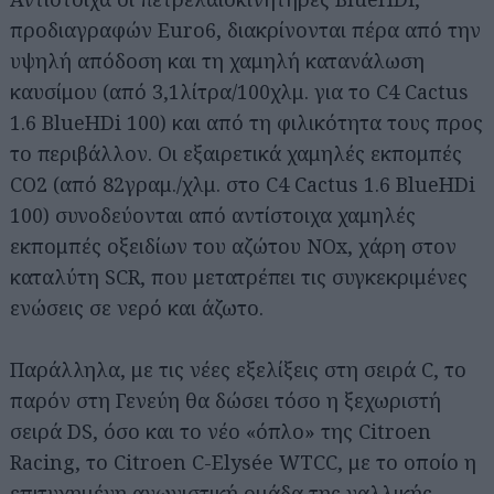
προδιαγραφών Euro6, διακρίνονται πέρα από την
υψηλή απόδοση και τη χαμηλή κατανάλωση
καυσίμου (από 3,1λίτρα/100χλμ. για το C4 Cactus
1.6 BlueHDi 100) και από τη φιλικότητα τους προς
το περιβάλλον. Οι εξαιρετικά χαμηλές εκπομπές
CO2 (από 82γραμ./χλμ. στο C4 Cactus 1.6 BlueHDi
100) συνοδεύονται από αντίστοιχα χαμηλές
εκπομπές οξειδίων του αζώτου NOx, χάρη στον
καταλύτη SCR, που μετατρέπει τις συγκεκριμένες
ενώσεις σε νερό και άζωτο.
Παράλληλα, με τις νέες εξελίξεις στη σειρά C, το
παρόν στη Γενεύη θα δώσει τόσο η ξεχωριστή
σειρά DS, όσο και το νέο «όπλο» της Citroen
Racing, το Citroen C-Elysée WTCC, με το οποίο η
επιτυχημένη αγωνιστική ομάδα της γαλλικής