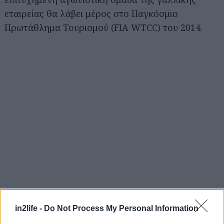
εταιρείας θα λάβει μέρος στο Παγκόσμιο
Πρωτάθλημα Τουρισμού (FIA WTCC) του 2014.
in2life -
Do Not Process My Personal Information
Αναζήτηση
για...