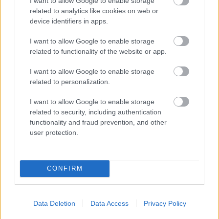
I want to allow Google to enable storage
related to analytics like cookies on web or
device identifiers in apps.
PODCASTS
I want to allow Google to enable storage
related to functionality of the website or app.
I want to allow Google to enable storage
related to personalization.
I want to allow Google to enable storage
related to security, including authentication
functionality and fraud prevention, and other
user protection.
CONFIRM
«Εγώ είμαι η ανάπηρη, αυτοί είναι οι μ***ες» –
Περδίκι εί
Η Maria Rolls χωρίς φίλτρο
με τον Ho
Data Deletion
Data Access
Privacy Policy