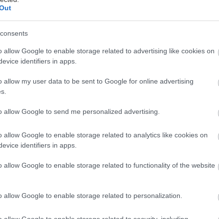
Out
κκα
consents
ης Mitsubishi να αποσπάσει μεγαλύτερο ποσοστό 
o allow Google to enable storage related to advertising like cookies on
evice identifiers in apps.
οκινήτων ενισχύεται με την προσθήκη δυο νέων εκ
τέλο Space Star. Το ιαπωνικό μοντέλο πόλης πλέον ε
o allow my user data to be sent to Google for online advertising
00 κ.εκ. ισχύος 71 ίππων. Επίσης στη γκάμα του κινη
s.
 έκδοση με αυτόματο κιβώτιο τύπου CVT.
to allow Google to send me personalized advertising.
 παλέτα των κινητήριων συνόλων δίπλα από το σύνο
o allow Google to enable storage related to analytics like cookies on
αι το μοτέρ 1.0. Πρόκειται για δυο περιορισμένου β
evice identifiers in apps.
υλίνδρους τις οποίες εγγυάται η Mitsubishi.
o allow Google to enable storage related to functionality of the website
νδυάζεται με πεντάρι χειροκίνητο κιβώτιο και παρέχε
o allow Google to enable storage related to personalization.
η 0-100 χλμ./ώρα σε 13,6’’. Μέση κατανάλωση 4 λιτρ
2 γραμ./χλμ. οπότε δεν επιβαρύνεται με τέλη κυκλοφ
o allow Google to enable storage related to security, including