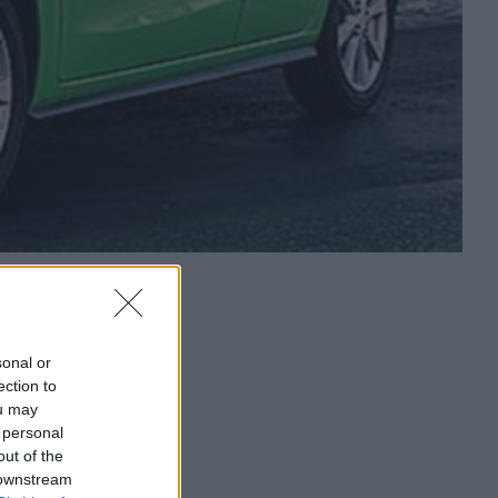
sonal or
ection to
ou may
 personal
out of the
 downstream