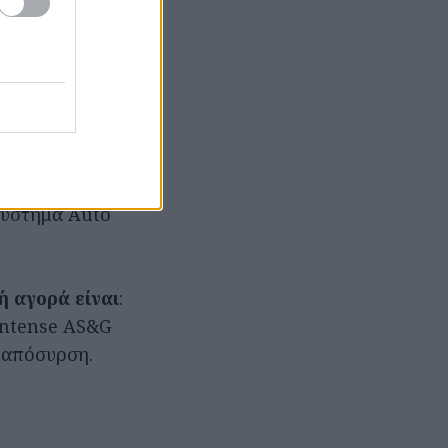
7’’. Μέση
έλη
κατανάλωση 4.4
φορά του
.), περιορισμό
 σύστημα Auto
ή αγορά είναι
:
 Intense AS&G
ε απόσυρση.