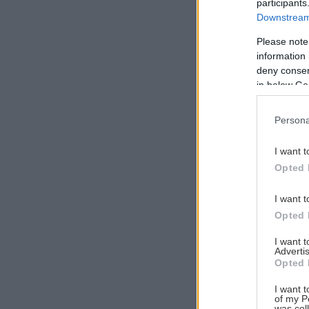
participants
Downstream 
Please note
information 
Αναζήτηση
deny consent
για...
in below Go
Persona
I want t
Opted 
I want t
Opted 
I want 
Advertis
Opted 
I want t
of my P
was col