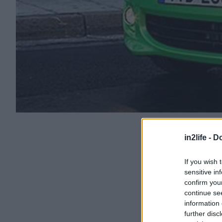
in2life -
Do
If you wish 
sensitive in
confirm you
continue se
information 
further disc