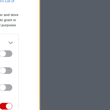
B’s List of
er and store
to grant or
ed purposes