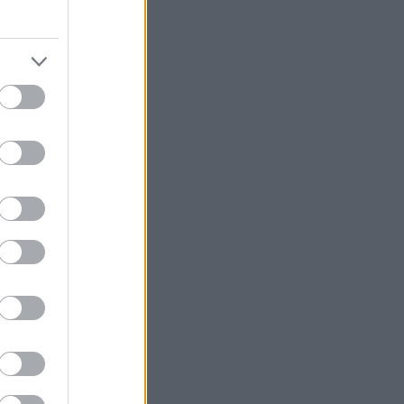
από την αγορά
δόσεων στο
ίναι διαθέσιμο
τήρα 1.2
λο 1.2
άρους μονάδες
ι ροπή 88,2
α/100χλμ.
ορίας. Σχετικά