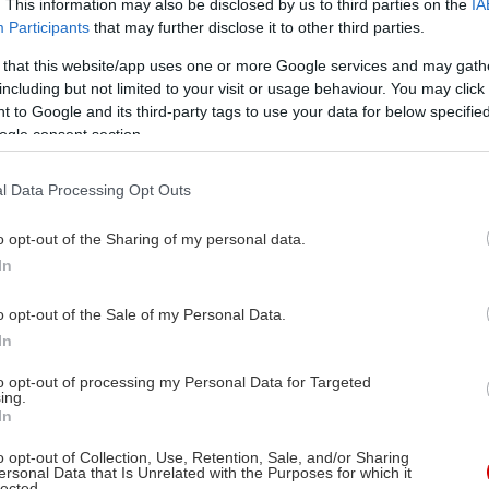
. This information may also be disclosed by us to third parties on the
IA
Participants
that may further disclose it to other third parties.
 that this website/app uses one or more Google services and may gath
including but not limited to your visit or usage behaviour. You may click 
 to Google and its third-party tags to use your data for below specifi
ogle consent section.
l Data Processing Opt Outs
o opt-out of the Sharing of my personal data.
In
o opt-out of the Sale of my Personal Data.
In
to opt-out of processing my Personal Data for Targeted
ing.
In
o opt-out of Collection, Use, Retention, Sale, and/or Sharing
ersonal Data that Is Unrelated with the Purposes for which it
lected.