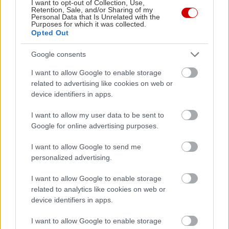
I want to opt-out of Collection, Use,
ελαχιστοποίηση του θορύβου και των κραδασμών.
Retention, Sale, and/or Sharing of my
Personal Data that Is Unrelated with the
Το ηχομονωμένο παρμπρίζ θα βοηθήσει στη
Purposes for which it was collected.
Opted Out
μείωση του θορύβου του ανέμου, ενώ οι
βελτιώσεις σε βασικούς τομείς της δομής του
Google consents
αμαξώματος, όπως τα υποπλαίσια και οι νέες
I want to allow Google to enable storage
βάσεις της μετάδοσης, επιφέρουν περαιτέρω
related to advertising like cookies on web or
device identifiers in apps.
βελτιώσεις.
I want to allow my user data to be sent to
Το best-seller μοντέλο της Kia στην Ευρώπη,
Google for online advertising purposes.
προσέλκυσε 89.553 πελάτες το 2013,
I want to allow Google to send me
σημειώνοντας αύξηση από έτος σε έτος της τάξης
personalized advertising.
του 10,5%. Κατασκευάζεται στο εργοστάσιο της
I want to allow Google to enable storage
Kia στη Σλοβακία και αναμένεται να πωλείται σε
related to analytics like cookies on web or
ολόκληρη την Ευρώπη μέσα στο 2014.
device identifiers in apps.
I want to allow Google to enable storage
Ευρωπαϊκό ντεμπούτο
για το αναβαθμισμένο