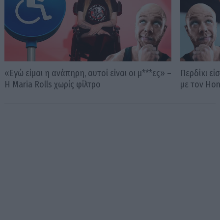
«Εγώ είμαι η ανάπηρη, αυτοί είναι οι μ***ες» –
Περδίκι εί
Η Maria Rolls χωρίς φίλτρο
με τον Ho