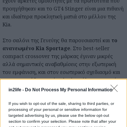
έχουν αρκετές ομοιότητες με τα πρωτότυπα που
προηγήθηκαν και το GT4 Stinger είναι μια πιθανή
και ιδιαίτερα προκλητική ματιά στο μέλλον της
Kia.
Στo σαλόνι της Γενεύης θα παρουσιαστεί και
το
ανανεωμένο Kia Sportage
. Στο best-seller
compact crossover της μάρκας έγιναν μικρές
αλλά σημαντικές αναβαθμίσεις στην εξωτερική
του εμφάνιση, και στον εσωτερικό σχεδιασμό και
χρησιμοποιήθηκαν νέα υλικά σε όλη την καμπίνα.
in2life -
Do Not Process My Personal Information
If you wish to opt-out of the sale, sharing to third parties, or
processing of your personal or sensitive information for
targeted advertising by us, please use the below opt-out
section to confirm your selection. Please note that after your