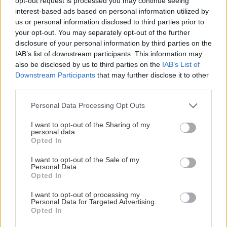
opt-out request is processed you may continue seeing
interest-based ads based on personal information utilized by
us or personal information disclosed to third parties prior to
your opt-out. You may separately opt-out of the further
disclosure of your personal information by third parties on the
IAB’s list of downstream participants. This information may
also be disclosed by us to third parties on the
IAB’s List of
Downstream Participants
that may further disclose it to other
third parties.
Please note that this website/app uses one or more Google
Personal Data Processing Opt Outs
Το Sportage προσφέρει επίσης μια σειρά από νέα
services and may gather and store information including but
χαρακτηριστικά, όπως ένα νέο premium
not limited to your visit or usage behaviour. You may click to
I want to opt-out of the Sharing of my
personal data.
grant or deny consent to Google and its third-party tags to
ηχοσύστημα, πίσω φώτα LED, σύστημα FlexSteer
Opted In
use your data for below specified purposes in below Google
της Kia, θερμαινόμενο τιμόνι και μία οθόνη TFT
consent section.
I want to opt-out of the Sale of my
LCD 4.2 ιντσών.
Personal Data.
Opted In
Αυτό το Sportage θα είναι ακόμη πιο
I want to opt-out of processing my
Personal Data for Targeted Advertising.
εκλεπτυσμένο από το σημερινό μοντέλο, με μια
Opted In
σειρά από αλλαγές, που αποσκοπούν στην