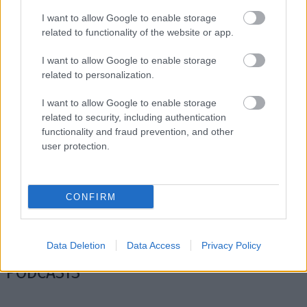
I want to allow Google to enable storage
related to functionality of the website or app.
I want to allow Google to enable storage
related to personalization.
I want to allow Google to enable storage
related to security, including authentication
functionality and fraud prevention, and other
user protection.
Η κάποτε ισχυρή αυτοκινητοβιομηχανία της
Η Ford επ
Γερμανίας βρίσκεται σε κρίση. Τι θα χρειαστεί
τους ποιοτ
για να διορθωθεί;
CONFIRM
Data Deletion
Data Access
Privacy Policy
PODCASTS