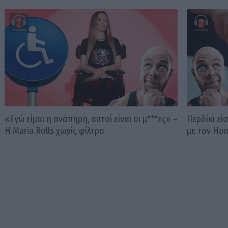
«Εγώ είμαι η ανάπηρη, αυτοί είναι οι μ***ες» –
Περδίκι εί
Η Maria Rolls χωρίς φίλτρο
με τον Ho