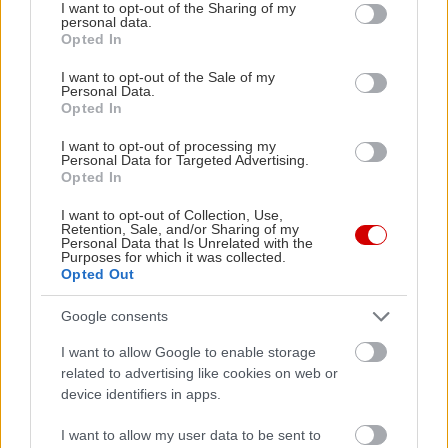
not limited to your visit or usage behaviour. You may click to
I want to opt-out of the Sharing of my
personal data.
grant or deny consent to Google and its third-party tags to
Opted In
use your data for below specified purposes in below Google
consent section.
I want to opt-out of the Sale of my
Personal Data.
Opted In
Από 23.220 το νέο Volvo V40 Cross Country
Στη Γενεύη
I want to opt-out of processing my
της Suzuki
Personal Data for Targeted Advertising.
Opted In
I want to opt-out of Collection, Use,
Retention, Sale, and/or Sharing of my
Personal Data that Is Unrelated with the
Purposes for which it was collected.
Opted Out
PODCASTS
Google consents
I want to allow Google to enable storage
related to advertising like cookies on web or
device identifiers in apps.
I want to allow my user data to be sent to