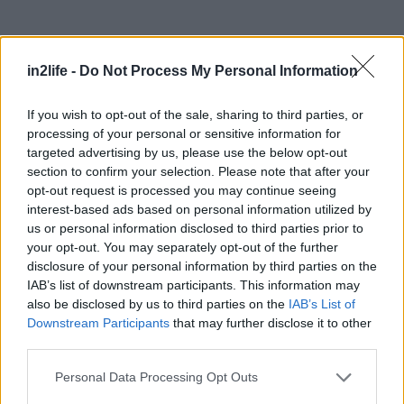
in2life -
Do Not Process My Personal Information
If you wish to opt-out of the sale, sharing to third parties, or
Αναζήτηση
για...
processing of your personal or sensitive information for
targeted advertising by us, please use the below opt-out
section to confirm your selection. Please note that after your
opt-out request is processed you may continue seeing
interest-based ads based on personal information utilized by
us or personal information disclosed to third parties prior to
your opt-out. You may separately opt-out of the further
Διαβάστε επίσης
disclosure of your personal information by third parties on the
IAB’s list of downstream participants. This information may
also be disclosed by us to third parties on the
IAB’s List of
Downstream Participants
that may further disclose it to other
third parties.
Please note that this website/app uses one or more Google
Personal Data Processing Opt Outs
services and may gather and store information including but