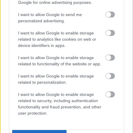
Google for online advertising purposes.
I want to allow Google to send me
personalized advertising.
I want to allow Google to enable storage
«Εγώ είμαι η ανάπηρη, αυτοί είναι οι μ***ες» –
Περδίκι εί
related to analytics like cookies on web or
Η Maria Rolls χωρίς φίλτρο
με τον Ho
device identifiers in apps.
I want to allow Google to enable storage
related to functionality of the website or app.
I want to allow Google to enable storage
related to personalization.
I want to allow Google to enable storage
related to security, including authentication
functionality and fraud prevention, and other
user protection.