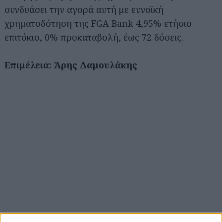
συνδυάσει την αγορά αυτή με ευνοϊκή
χρηματοδότηση της FGA Bank 4,95% ετήσιο
επιτόκιο, 0% προκαταβολή, έως 72 δόσεις.
Επιμέλεια: Άρης Δαμουλάκης