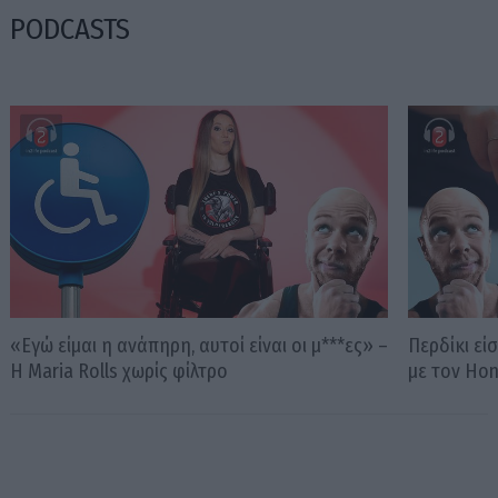
PODCASTS
«Εγώ είμαι η ανάπηρη, αυτοί είναι οι μ***ες» –
Περδίκι εί
Η Maria Rolls χωρίς φίλτρο
με τον Ho