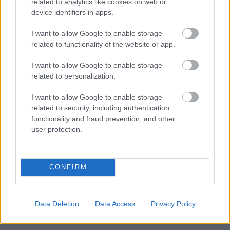
related to analytics like cookies on web or
device identifiers in apps.
Διαβάστε επίσης
I want to allow Google to enable storage
related to functionality of the website or app.
I want to allow Google to enable storage
related to personalization.
I want to allow Google to enable storage
related to security, including authentication
functionality and fraud prevention, and other
user protection.
Η Ισπανία ενώ αγωνίζεται να προσελκύσει
Πώς πρέπει
CONFIRM
κινεζικές αυτοκινητοβιομηχανίες, πιέζει για
για να αντ
νέους κανόνες από την ΕΕ
ανάγκες
Data Deletion
Data Access
Privacy Policy