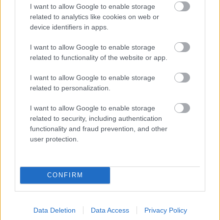
I want to allow Google to enable storage
related to analytics like cookies on web or
device identifiers in apps.
I want to allow Google to enable storage
Διαβάστε επίσης
related to functionality of the website or app.
I want to allow Google to enable storage
related to personalization.
I want to allow Google to enable storage
related to security, including authentication
functionality and fraud prevention, and other
user protection.
CONFIRM
Φθηνότερο το νέο Fiat 500 Hybrid
Το Aion V
EV
Data Deletion
Data Access
Privacy Policy