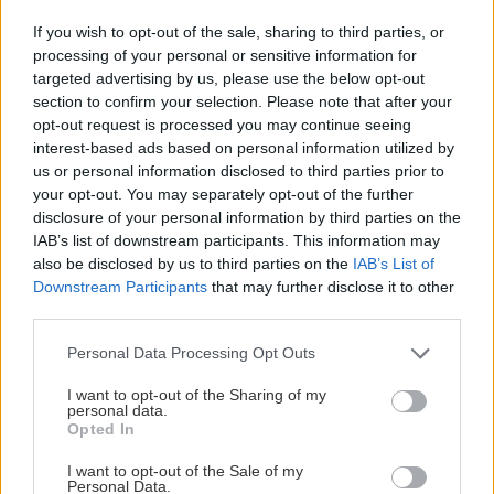
Edition των Fiat 500 και Fiat Panda καλύπτει με
If you wish to opt-out of the sale, sharing to third parties, or
σφαιρικό τρόπο την ανάγκη για μια όσο το
processing of your personal or sensitive information for
δυνατόν φιλικότερη προς το περιβάλλον
targeted advertising by us, please use the below opt-out
section to confirm your selection. Please note that after your
μετακίνηση.
opt-out request is processed you may continue seeing
interest-based ads based on personal information utilized by
us or personal information disclosed to third parties prior to
your opt-out. You may separately opt-out of the further
disclosure of your personal information by third parties on the
IAB’s list of downstream participants. This information may
also be disclosed by us to third parties on the
IAB’s List of
Downstream Participants
that may further disclose it to other
third parties.
Please note that this website/app uses one or more Google
Personal Data Processing Opt Outs
services and may gather and store information including but
not limited to your visit or usage behaviour. You may click to
I want to opt-out of the Sharing of my
personal data.
grant or deny consent to Google and its third-party tags to
Opted In
use your data for below specified purposes in below Google
consent section.
I want to opt-out of the Sale of my
Personal Data.