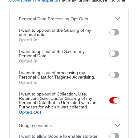
Downstream Participants
that may further disclose it to other
third parties.
Please note that this website/app uses one or more Google
Personal Data Processing Opt Outs
services and may gather and store information including but
not limited to your visit or usage behaviour. You may click to
I want to opt-out of the Sharing of my
personal data.
grant or deny consent to Google and its third-party tags to
Opted In
use your data for below specified purposes in below Google
Peloponnese Wine
consent section.
I want to opt-out of the Sale of my
Festival: Ραντεβού με τα
Personal Data.
κρασιά της
Opted In
Πελοποννήσου
I want to opt-out of processing my
Personal Data for Targeted Advertising.
Opted In
Στο Φεστιβάλ
I want to opt-out of Collection, Use,
Retention, Sale, and/or Sharing of my
Οινοξένεια θα ακούσεις
Personal Data that Is Unrelated with the
Purposes for which it was collected.
άριες, θα δεις σινεμά και
Opted Out
θα πιείς και το κρασί
σου
Google consents
I want to allow Google to enable storage