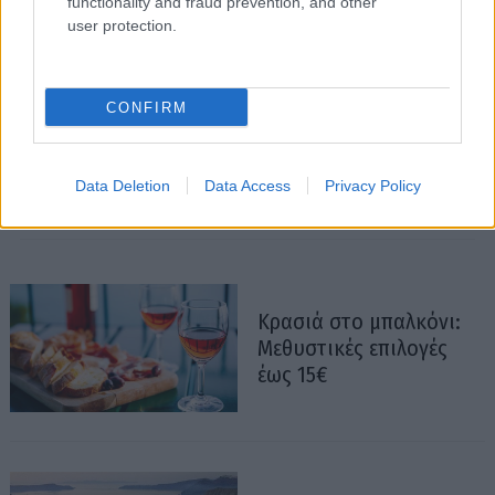
functionality and fraud prevention, and other
user protection.
CONFIRM
Data Deletion
Data Access
Privacy Policy
Κρασιά στο μπαλκόνι:
Μεθυστικές επιλογές
έως 15€