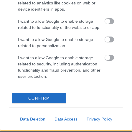
related to analytics like cookies on web or
device identifiers in apps.
Διαβάστε επίσης
I want to allow Google to enable storage
related to functionality of the website or app.
I want to allow Google to enable storage
related to personalization.
I want to allow Google to enable storage
related to security, including authentication
functionality and fraud prevention, and other
user protection.
CONFIRM
101 πράγματα που μας κάνουν χαρούμενους
30 τρόποι 
Data Deletion
Data Access
Privacy Policy