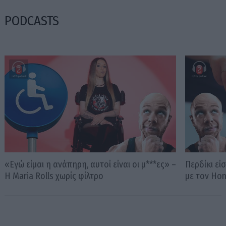
PODCASTS
«Εγώ είμαι η ανάπηρη, αυτοί είναι οι μ***ες» –
Περδίκι εί
Η Maria Rolls χωρίς φίλτρο
με τον Ho