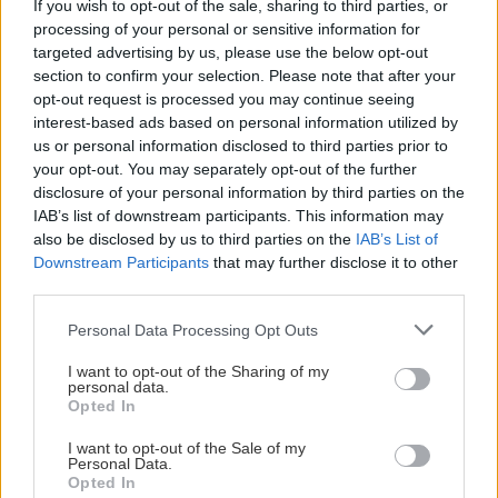
If you wish to opt-out of the sale, sharing to third parties, or
50. Και πολλές αισιόδοξες σκέψεις.
processing of your personal or sensitive information for
targeted advertising by us, please use the below opt-out
section to confirm your selection. Please note that after your
opt-out request is processed you may continue seeing
interest-based ads based on personal information utilized by
us or personal information disclosed to third parties prior to
your opt-out. You may separately opt-out of the further
disclosure of your personal information by third parties on the
IAB’s list of downstream participants. This information may
also be disclosed by us to third parties on the
IAB’s List of
Downstream Participants
that may further disclose it to other
third parties.
Please note that this website/app uses one or more Google
Personal Data Processing Opt Outs
services and may gather and store information including but
not limited to your visit or usage behaviour. You may click to
I want to opt-out of the Sharing of my
personal data.
grant or deny consent to Google and its third-party tags to
Opted In
use your data for below specified purposes in below Google
consent section.
I want to opt-out of the Sale of my
Personal Data.
Opted In