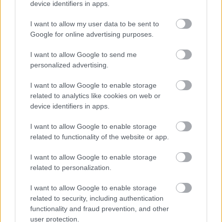
device identifiers in apps.
I want to allow my user data to be sent to
Google for online advertising purposes.
I want to allow Google to send me
personalized advertising.
I want to allow Google to enable storage
related to analytics like cookies on web or
device identifiers in apps.
I want to allow Google to enable storage
related to functionality of the website or app.
Μια που βρίσκεστε ήδη στον επάνω όροφο, θα
I want to allow Google to enable storage
είναι μεγάλο κρίμα να μην ρίξετε μια (έστω
related to personalization.
γρήγορη) ματιά στην
Κυπριακή Συλλογή
, με 180
έργα τέχνης από το 2500 π.Χ. ως την ρωμαϊκή
I want to allow Google to enable storage
related to security, including authentication
περίοδο. Εκτός, βέβαια, εάν προτιμάτε να κατέβετε
functionality and fraud prevention, and other
κάτω και
να μάθετε να ξεχωρίζετε τον Άνουβι
user protection.