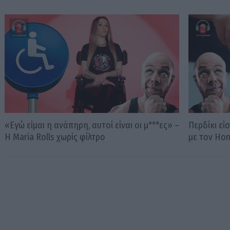
«Εγώ είμαι η ανάπηρη, αυτοί είναι οι μ***ες» –
Περδίκι εί
Η Maria Rolls χωρίς φίλτρο
με τον Ho