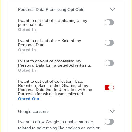
Τελείωσα με τα αγάλματα (και πόνεσαν τα
πόδια μου). Πού αλλού να πάω;
Please note that this website/app uses one or more Google
Personal Data Processing Opt Outs
services and may gather and store information including but
not limited to your visit or usage behaviour. You may click to
I want to opt-out of the Sharing of my
Προειδοποιήσαμε, δεν θα τα δείτε όλα σε μία
personal data.
grant or deny consent to Google and its third-party tags to
Opted In
μέρα. Δεν φεύγουμε, όμως, ακόμα. Τουλάχιστον
use your data for below specified purposes in below Google
consent section.
I want to opt-out of the Sale of my
όχι πριν ανέβουμε στον επάνω όροφο, όπου
Personal Data.
βρίσκονται οι Πυγμάχοι, μαζί με όλα τα άλλα
Opted In
ευρήματα από τα πολυώροφα (!) σπίτια της
I want to opt-out of processing my
Personal Data for Targeted Advertising.
αρχαίας Σαντορίνης. Οι Πυγμάχοι ήταν
Opted In
τοιχογραφία σε ένα από αυτά, όπως και η
I want to opt-out of Collection, Use,
εκπληκτικά πολύχρωμη «Άνοιξη» σχεδόν δίπλα
Retention, Sale, and/or Sharing of my
Personal Data that Is Unrelated with the
τους, η μοναδική τοιχογραφία που έχουμε βρει
Purposes for which it was collected.
ολόκληρη και η οποία απλωνόταν σε τρεις
Opted Out
τοίχους.
Google consents
I want to allow Google to enable storage
related to advertising like cookies on web or