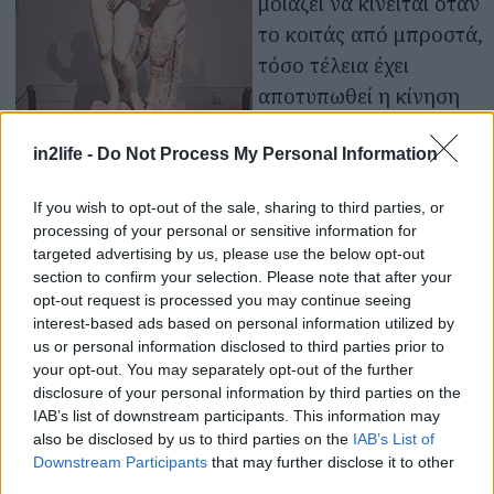
μοιάζει να κινείται όταν
το κοιτάς από μπροστά,
τόσο τέλεια έχει
αποτυπωθεί η κίνηση
των μυών αλόγου και
αναβάτη.
in2life -
Do Not Process My Personal Information
If you wish to opt-out of the sale, sharing to third parties, or
Στην ίδια αίθουσα, μια πανέμορφη, ολόλευκη,
processing of your personal or sensitive information for
μαρμάρινη Αφροδίτη, υψώνει παντόφλα (ναι,
targeted advertising by us, please use the below opt-out
παντόφλα!) στον Πάνα που της τρίβεται, καθώς ο
section to confirm your selection. Please note that after your
opt-out request is processed you may continue seeing
μικρός Έρωτας που πετάει ανάμεσά τους
interest-based ads based on personal information utilized by
προσπαθεί να τους χωρίσει. Πέντε τουρίστες με
us or personal information disclosed to third parties prior to
επαγγελματικές φωτογραφικές μηχανές
your opt-out. You may separately opt-out of the further
disclosure of your personal information by third parties on the
διαγκωνίζονται μπροστά τους –η καλή γωνία είναι
IAB’s list of downstream participants. This information may
μία, και οι φωτογράφοι πολλοί.
also be disclosed by us to third parties on the
IAB’s List of
Downstream Participants
that may further disclose it to other
third parties.