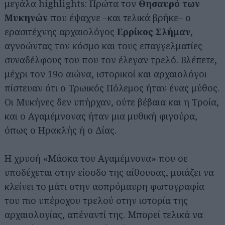
μεγάλα highlights: Πρώτα τον
Θησαυρό των
Μυκηνών
που έψαχνε –και τελικά βρήκε– ο
ερασιτέχνης αρχαιολόγος
Ερρίκος Σλήμαν
,
αγνοώντας τον κόσμο και τους επαγγελματίες
συναδέλφους του που τον έλεγαν τρελό. Βλέπετε,
μέχρι τον 19ο αιώνα, ιστορικοί και αρχαιολόγοι
πίστευαν ότι ο Τρωικός Πόλεμος ήταν ένας μύθος.
Οι Μυκήνες δεν υπήρχαν, ούτε βέβαια και η Τροία,
και ο Αγαμέμνονας ήταν μια μυθική φιγούρα,
όπως ο Ηρακλής ή ο Δίας.
Η χρυσή «Μάσκα του Αγαμέμνονα» που σε
υποδέχεται στην είσοδο της αίθουσας, μοιάζει να
κλείνει το μάτι στην ασπρόμαυρη φωτογραφία
του πιο υπέροχου τρελού στην ιστορία της
αρχαιολογίας, απέναντί της. Μπορεί τελικά να