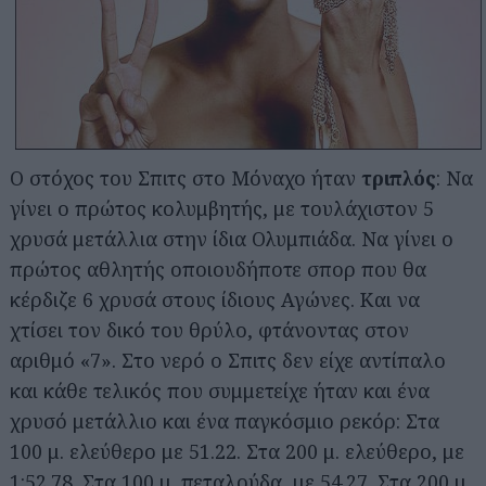
Ο στόχος του Σπιτς στο Μόναχο ήταν
τριπλός
: Να
γίνει ο πρώτος κολυμβητής, με τουλάχιστον 5
χρυσά μετάλλια στην ίδια Ολυμπιάδα. Να γίνει ο
πρώτος αθλητής οποιουδήποτε σπορ που θα
κέρδιζε 6 χρυσά στους ίδιους Αγώνες. Και να
χτίσει τον δικό του θρύλο, φτάνοντας στον
αριθμό «7». Στο νερό ο Σπιτς δεν είχε αντίπαλο
και κάθε τελικός που συμμετείχε ήταν και ένα
χρυσό μετάλλιο και ένα παγκόσμιο ρεκόρ: Στα
100 μ. ελεύθερο με 51.22. Στα 200 μ. ελεύθερο, με
1:52.78. Στα 100 μ. πεταλούδα, με 54.27. Στα 200 μ.