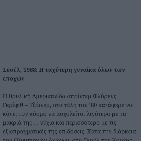
Σεούλ, 1988: Η ταχύτερη γυναίκα όλων των
εποχών
Η θρυλική Αμερικανίδα σπρίντερ Φλόρενς
Γκρίφιθ – Τζόινερ, στα τέλη του ’80 κατάφερε να
κάνει τον κόσμο να ασχολείται λιγότερο με τα
μακριά της … νύχια και περισσότερο με τις
εξωπραγματικές της επιδόσεις. Κατά την διάρκεια
τον Ολυμπιακών Αγώνων στη Σεούλ της Κορέας,