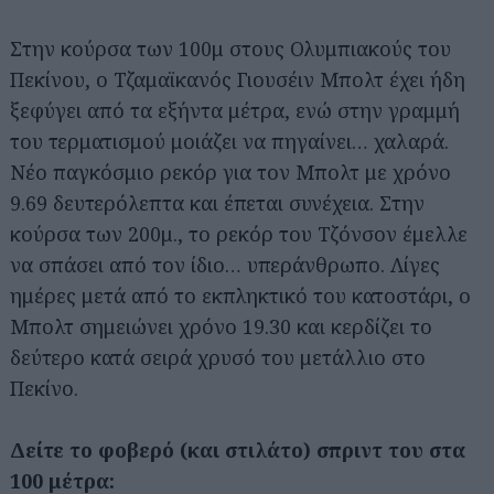
Στην κούρσα των 100μ στους Ολυμπιακούς του
Πεκίνου, ο Τζαμαϊκανός Γιουσέιν Μπολτ έχει ήδη
ξεφύγει από τα εξήντα μέτρα, ενώ στην γραμμή
του τερματισμού μοιάζει να πηγαίνει… χαλαρά.
Νέο παγκόσμιο ρεκόρ για τον Μπολτ με χρόνο
9.69 δευτερόλεπτα και έπεται συνέχεια. Στην
Αναζήτηση
κούρσα των 200μ., το ρεκόρ του Τζόνσον έμελλε
για...
να σπάσει από τον ίδιο… υπεράνθρωπο. Λίγες
ημέρες μετά από το εκπληκτικό του κατοστάρι, ο
Μπολτ σημειώνει χρόνο 19.30 και κερδίζει το
δεύτερο κατά σειρά χρυσό του μετάλλιο στο
Πεκίνο.
Δείτε το φοβερό (και στιλάτο) σπριντ του στα
100 μέτρα: