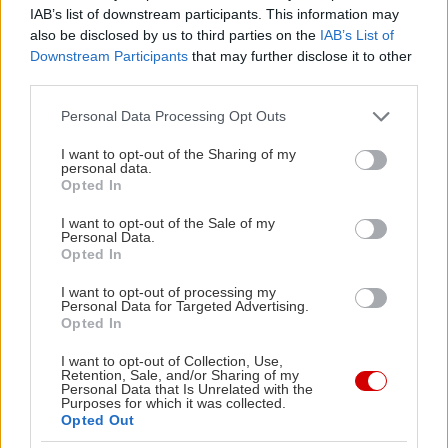
IAB’s list of downstream participants. This information may
also be disclosed by us to third parties on the
IAB’s List of
Downstream Participants
that may further disclose it to other
third parties.
Please note that this website/app uses one or more Google
Personal Data Processing Opt Outs
services and may gather and store information including but
not limited to your visit or usage behaviour. You may click to
I want to opt-out of the Sharing of my
personal data.
grant or deny consent to Google and its third-party tags to
Opted In
use your data for below specified purposes in below Google
consent section.
I want to opt-out of the Sale of my
Personal Data.
Opted In
I want to opt-out of processing my
Personal Data for Targeted Advertising.
Opted In
I want to opt-out of Collection, Use,
Retention, Sale, and/or Sharing of my
Μόντρεαλ, 1976: Το «τέλειο δεκάρι» της Νάντια
Personal Data that Is Unrelated with the
Purposes for which it was collected.
Opted Out
H Ρουμάνα Νάντια Κομανέτσι πραγματοποιεί