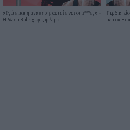
«Εγώ είμαι η ανάπηρη, αυτοί είναι οι μ***ες» –
Περδίκι εί
Η Maria Rolls χωρίς φίλτρο
με τον Ho