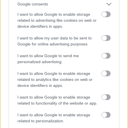
εκπληκτική εμφάνιση στους Ολυμπιακούς Αγώνες
Google consents
του Μόντρεαλ και καταφέρνει να αποσπάσει το
I want to allow Google to enable storage
πρώτο "τέλειο δεκάρι" των κριτών, στην ιστορία
related to advertising like cookies on web or
device identifiers in apps.
της ενόργανης γυμναστικής. Η ηλικία της τότε; 14
χρονών.
I want to allow my user data to be sent to
Google for online advertising purposes.
I want to allow Google to send me
personalized advertising.
I want to allow Google to enable storage
related to analytics like cookies on web or
device identifiers in apps.
I want to allow Google to enable storage
related to functionality of the website or app.
I want to allow Google to enable storage
related to personalization.