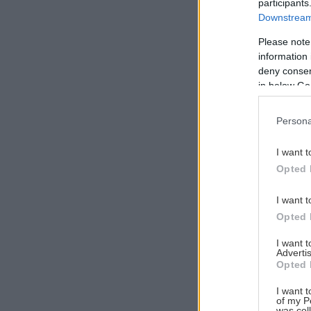
participants
Downstream 
Please note
information 
Αναζήτηση
deny consent
για...
in below Go
Persona
I want t
Opted 
I want t
Opted 
I want 
Advertis
Opted 
I want t
of my P
was col