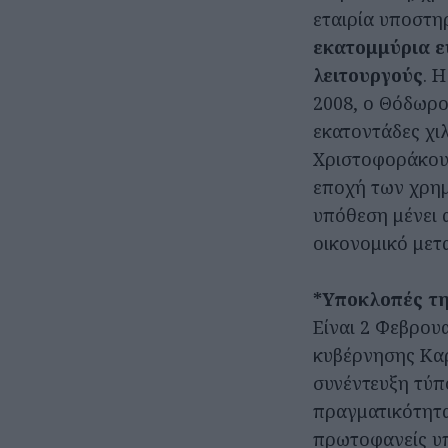
εταιρία υποστη
εκατομμύρια ε
λειτουργούς
. 
2008, ο Θόδωρο
εκατοντάδες χι
Χριστοφοράκου
εποχή των χρημ
υπόθεση μένει α
οικονομικό μετ
*Υποκλοπές τ
Είναι 2 Φεβρουα
κυβέρνησης Κα
συνέντευξη τύπ
πραγματικότητα
πρωτοφανείς υπ