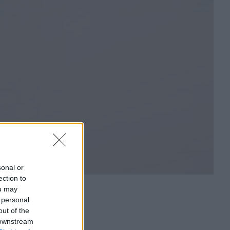
sonal or
ection to
ou may
 personal
out of the
 downstream