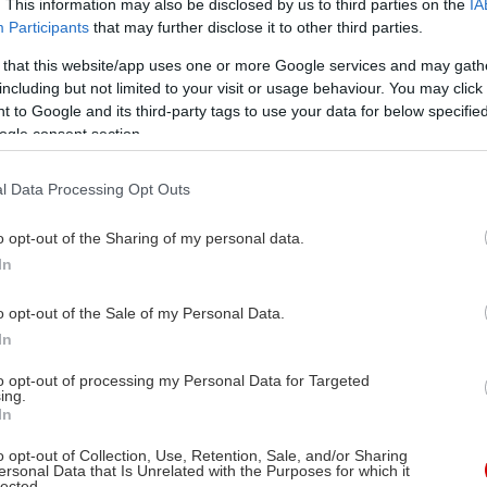
. This information may also be disclosed by us to third parties on the
IA
Participants
that may further disclose it to other third parties.
 that this website/app uses one or more Google services and may gath
including but not limited to your visit or usage behaviour. You may click 
 to Google and its third-party tags to use your data for below specifi
ogle consent section.
l Data Processing Opt Outs
o opt-out of the Sharing of my personal data.
In
o opt-out of the Sale of my Personal Data.
In
to opt-out of processing my Personal Data for Targeted
ing.
In
o opt-out of Collection, Use, Retention, Sale, and/or Sharing
ersonal Data that Is Unrelated with the Purposes for which it
lected.