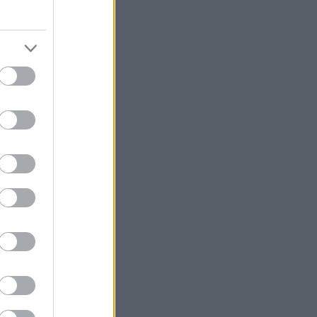
ία.
 του.
α, για να
εμνό και
(!) σκάνδαλα σε
ύσκες και τα
ίναι οι μίζες,