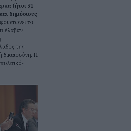
ρκα (ήτοι 51
 και δημόσιους
 φουντώνει το
τι έλαβαν
η
λάδος την
ή δικαιοσύνη. Η
 πολιτικό-