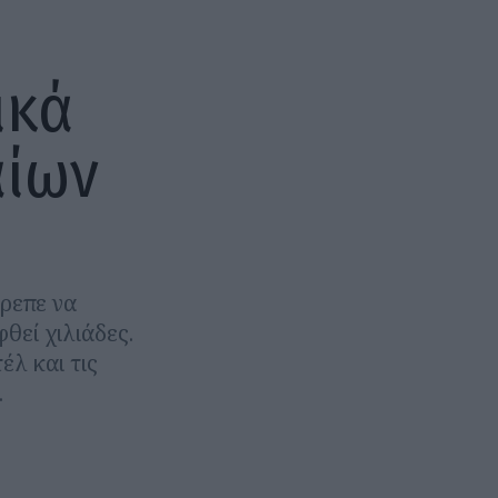
ικά
αίων
πρεπε να
θεί χιλιάδες.
έλ και τις
.