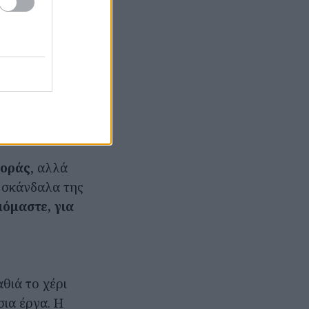
ιτικές
σματικές στην
ος. Πολλά από
μη στα
ρία να μην έχει
έχουν την
θοράς
, αλλά
 σκάνδαλα της
μόμαστε, για
θιά το χέρι
σια έργα. Η