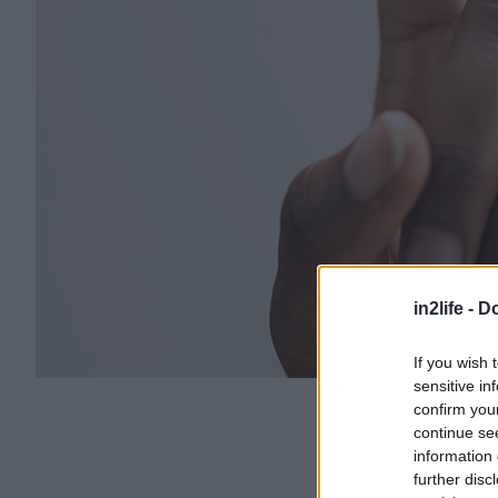
in2life -
Do
If you wish 
sensitive in
confirm you
continue se
information 
further disc