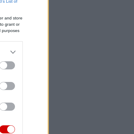
B’s List of
er and store
to grant or
ed purposes