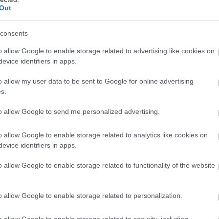
Out
consents
o allow Google to enable storage related to advertising like cookies on
evice identifiers in apps.
όκουβα
o allow my user data to be sent to Google for online advertising
s.
πεινά»
είχε υποσχεθεί να κυβερνήσει η Νέα Δημοκρατ
to allow Google to send me personalized advertising.
μό»
ευαγγελιζόταν ο Κώστας Σημίτης επί των ημερών
ταν το λάβαρο του νέου ΠΑΣΟΚ, που ξεκίνησε με φόρ
o allow Google to enable storage related to analytics like cookies on
τεράστιο χρέος που δημιούργησαν όλοι μαζί. Πόσο σ
evice identifiers in apps.
όμως να προλαβαίνεις να φορτωθείς με πάνω από 400
o allow Google to enable storage related to functionality of the website
Πόσο εκσυγχρονιστικές είναι οι χρηματιστηριακές φο
 οικονομικών στοιχείων της χώρας; Πόσο διαφανείς ε
o allow Google to enable storage related to personalization.
ι οι κρυφές δανειακές συμβάσεις;
o allow Google to enable storage related to security, including