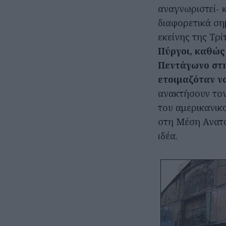
αναγνωριστεί- 
διαφορετικά ση
εκείνης της Τρί
Πύργοι, καθώ
Πεντάγωνο στη
ετοιμαζόταν να
ανακτήσουν τον
του αμερικανικο
στη Μέση Ανατο
ιδέα.