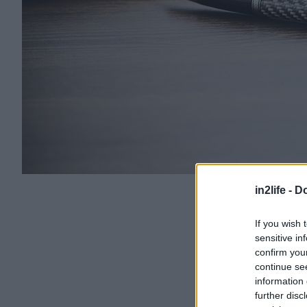
in2life -
Do
If you wish 
sensitive in
confirm you
continue se
information 
further disc