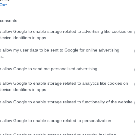
Out
consents
όκουβα
o allow Google to enable storage related to advertising like cookies on
evice identifiers in apps.
εμβρίου, 8:46 π.μ.
Το πρώτο αεροπλάνο που κουβαλ
και τρομοκρατημένους επιβάτες «τρυπάει» τον έναν 
o allow my user data to be sent to Google for online advertising
υς του νεοϋορκέζικου World Trade Center και οι αμ
s.
υν. Και όσο το μούδιασμα εξαπλώνεται σε όλο τον κό
to allow Google to send me personalized advertising.
εργεία να σπεύδουν προς το «σημείο μηδέν», οι τηλε
 την Αθήνα και από το Τόκυο μέχρι την Νότιο Αφρι
o allow Google to enable storage related to analytics like cookies on
ουδιασμένοι- ζωντανά το δεύτερο χτύπημα.
evice identifiers in apps.
o allow Google to enable storage related to functionality of the website
γος ακολουθεί την μοίρα του πρώτου, άνθρωποι
πη
 δύο μεγαθήριων
, ο Οσάμα Μπιν Λάντεν τρίβει τα χέ
o allow Google to enable storage related to personalization.
ρο ένα εχθρός των ΗΠΑ, το ίδιο δευτερόλεπτο γεννιο
 συνομωσίας περί αμερικανικού κρατικού σχεδίου, εν
o allow Google to enable storage related to security, including