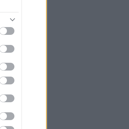
ά τρομοκράτες
από τους
ερικανικές
σμο, με τα
θεατές από το
κή έμελλε να
δούν από τα
ρια του και
ύνται οι
ώ ο πιο