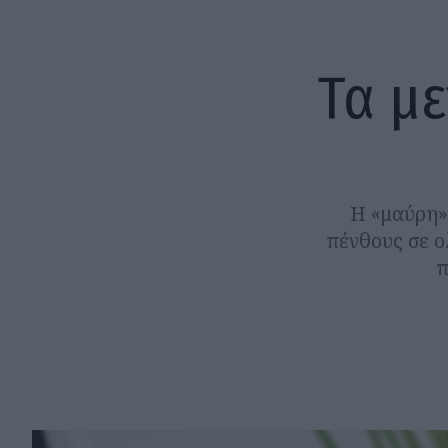
Τα μ
Η «μαύρη» 
πένθους σε ο
π