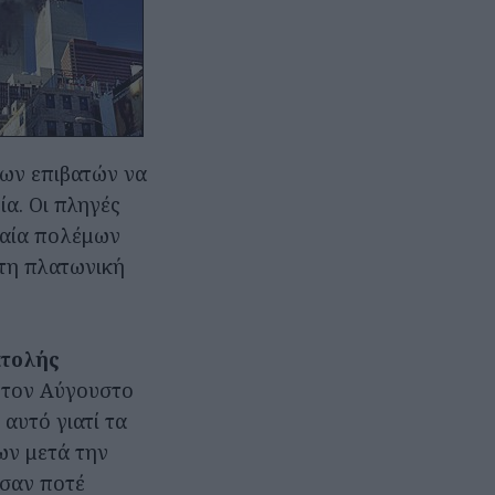
ων επιβατών να
α. Οι πληγές
ημαία πολέμων
τη πλατωνική
ατολής
 τον Αύγουστο
αυτό γιατί τα
ων μετά την
ισαν ποτέ