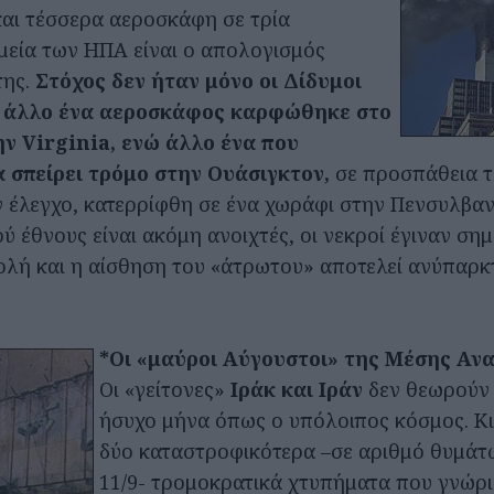
και τέσσερα αεροσκάφη σε τρία
μεία των ΗΠΑ είναι ο απολογισμός
της.
Στόχος δεν ήταν μόνο οι Δίδυμοι
ς άλλο ένα αεροσκάφος καρφώθηκε στο
ν Virginia, ενώ άλλο ένα που
 σπείρει τρόμο στην Ουάσιγκτον,
σε προσπάθεια τ
 έλεγχο, κατερρίφθη σε ένα χωράφι στην Πενσυλβανί
ύ έθνους είναι ακόμη ανοιχτές, οι νεκροί έγιναν σ
λή και η αίσθηση του «άτρωτου» αποτελεί ανύπαρκ
*Οι «μαύροι Αύγουστοι» της Μέσης Αν
Οι «γείτονες»
Ιράκ και Ιράν
δεν θεωρούν
ήσυχο μήνα όπως ο υπόλοιπος κόσμος. Κι 
δύο καταστροφικότερα –σε αριθμό θυμάτ
11/9- τρομοκρατικά χτυπήματα που γνώρ