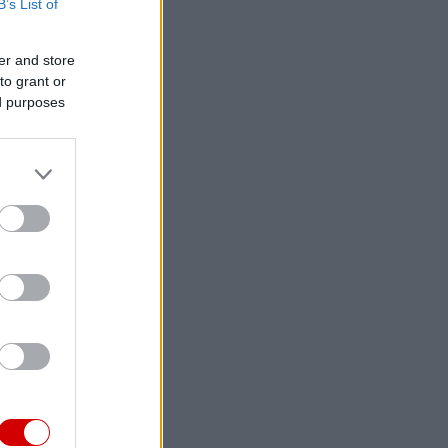
B’s List of
er and store
to grant or
ed purposes