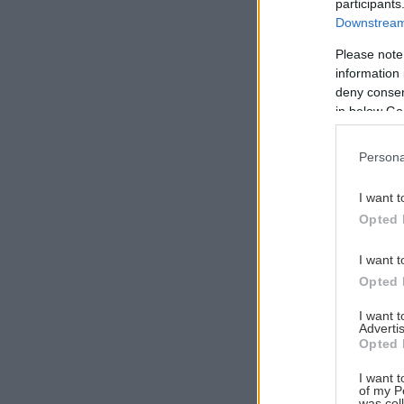
participants
Downstream 
Please note
information 
Αναζήτηση
deny consent
για...
in below Go
Persona
I want t
Opted 
I want t
Opted 
I want 
Advertis
Opted 
I want t
of my P
was col