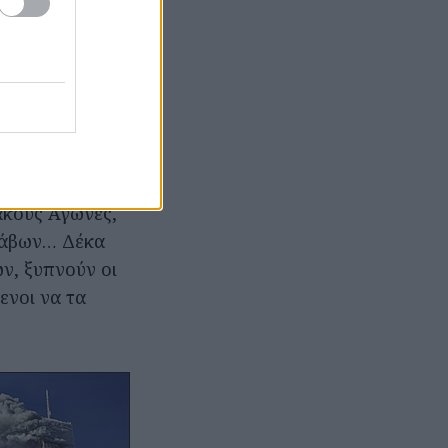
κά παραμύθια
 θεωρείται
από ένα
ο ουρανοξυστών
η επέτειο, στην
ακούς Αγώνες,
ράβων… Δέκα
ν, ξυπνούν οι
ενοι να τα