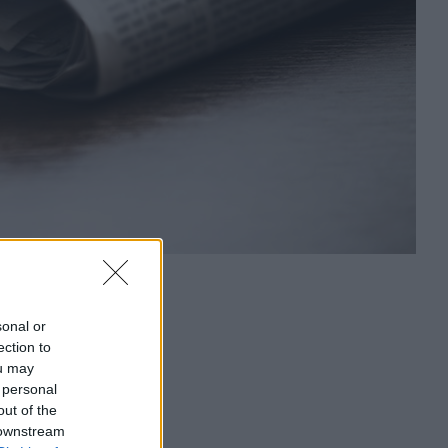
sonal or
ection to
ou may
 personal
out of the
 downstream