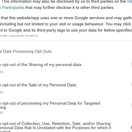
. This information may also be disclosed by us to third parties on the
IA
Participants
that may further disclose it to other third parties.
 that this website/app uses one or more Google services and may gath
including but not limited to your visit or usage behaviour. You may click 
 to Google and its third-party tags to use your data for below specifi
ogle consent section.
l Data Processing Opt Outs
o opt-out of the Sharing of my personal data.
In
o opt-out of the Sale of my Personal Data.
In
to opt-out of processing my Personal Data for Targeted
ing.
In
o opt-out of Collection, Use, Retention, Sale, and/or Sharing
ersonal Data that Is Unrelated with the Purposes for which it
lected.