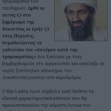
τρομοκρατία των
πανδημιών,
ήρθε κι
αυτός (;) στο
ξημέρωμα της
δεκαετίας κι έριξε (;)
τους Πύργους,
πυροδοτώντας το
γαϊτανάκι του «πολέμου κατά της
τρομοκρατίας»
που ξεκίνησε με τους
βομβαρδισμούς στο Αφγανιστάν και κατέληξε σε
ουρές ξυπόλητων αδειούχων του
Δεκαπενταύγουστου στα αεροδρόμια.
Ο Bin Laden έγινε σύμβολο γιατί διέθετε τα
ιδανικά χαρακτηριστικά κάποιου που θα
προσωποποιούσε την αόριστη έννοια του