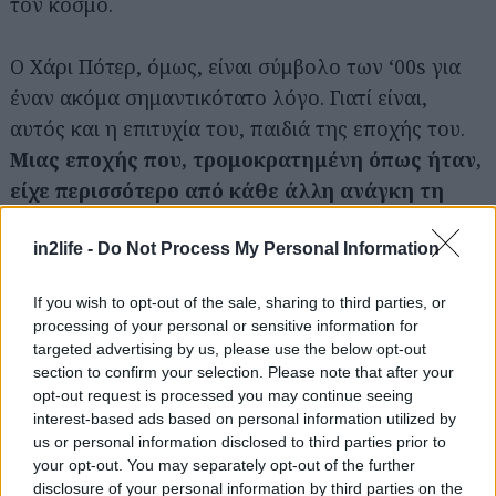
τον κόσμο.
Ο Χάρι Πότερ, όμως, είναι σύμβολο των ‘00s για
έναν ακόμα σημαντικότατο λόγο. Γιατί είναι,
αυτός και η επιτυχία του, παιδιά της εποχής του.
Μιας εποχής που, τρομοκρατημένη όπως ήταν,
είχε περισσότερο από κάθε άλλη ανάγκη τη
μαγεία του. Για να ξεχαστεί; Για να αμυνθεί; Για
να ενθαρρυνθεί; Διαλέγετε και παίρνετε.
in2life -
Do Not Process My Personal Information
If you wish to opt-out of the sale, sharing to third parties, or
Carrie Bradshaw
processing of your personal or sensitive information for
Το pin up girl της
targeted advertising by us, please use the below opt-out
δεκαετίας του ’70
section to confirm your selection. Please note that after your
opt-out request is processed you may continue seeing
διαδέχθηκε η
interest-based ads based on personal information utilized by
φεμινίστρια των 80s, η
us or personal information disclosed to third parties prior to
οποία δημιούργησε,
your opt-out. You may separately opt-out of the further
disclosure of your personal information by third parties on the