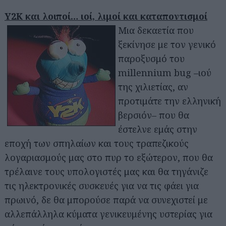
Y2K και λοιποί… ιοί, λιμοί και καταποντισμοί
Μια δεκαετία που
ξεκίνησε με τον γενικό
παροξυσμό του
millennium bug –ιού
της χιλιετίας, αν
προτιμάτε την ελληνική
βερσιόν– που θα
έστελνε εμάς στην
εποχή των σπηλαίων και τους τραπεζικούς
λογαριασμούς μας στο πυρ το εξώτερον, που θα
τρέλαινε τους υπολογιστές μας και θα τηγάνιζε
τις ηλεκτρονικές συσκευές για να τις φάει για
πρωινό, δε θα μπορούσε παρά να συνεχιστεί με
αλλεπάλληλα κύματα γενικευμένης υστερίας για