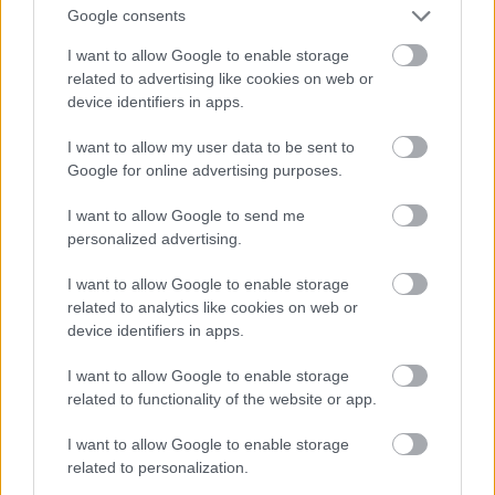
παρατηρητικότητας ή/και κοινωνικοποίησής σας.
Google consents
I want to allow Google to enable storage
Apple
related to advertising like cookies on web or
Στα ‘80s ήταν
device identifiers in apps.
πρωτοπόρος, στα ‘90s
I want to allow my user data to be sent to
την είχαμε ξεχάσει.
Google for online advertising purposes.
Περίμενε μια ολόκληρη
I want to allow Google to send me
δεκαετία για να πάρει
personalized advertising.
την εκδίκησή της, έκανε
όμως το δυναμικότερο
I want to allow Google to enable storage
related to analytics like cookies on web or
comeback που
device identifiers in apps.
μπορούσε, λανσάροντας το iPod που έγινε εν μία
νυκτί συνώνυμο του mp3 player και απαραίτητο
I want to allow Google to enable storage
related to functionality of the website or app.
αξεσουάρ –αυτό και οι θήκες, τα ακουστικά, τα
ηχεία και οι επεκτάσεις μνήμης του– κάθε
I want to allow Google to enable storage
trendsetter που σεβόταν τον εαυτό του.
related to personalization.