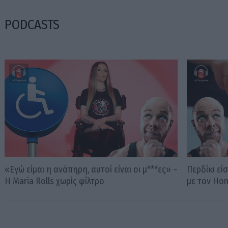
PODCASTS
«Εγώ είμαι η ανάπηρη, αυτοί είναι οι μ***ες» –
Περδίκι εί
Η Maria Rolls χωρίς φίλτρο
με τον Ho