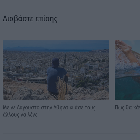
Διαβάστε επίσης
Μείνε Αύγουστο στην Αθήνα κι άσε τους
Πώς θα κά
άλλους να λένε