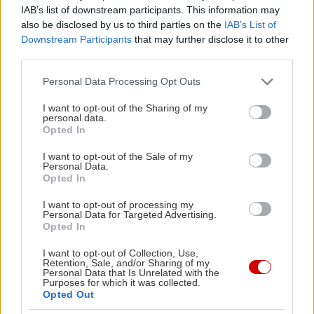
στην πλέον
IAB’s list of downstream participants. This information may
αρρωστημένη εκδοχή
also be disclosed by us to third parties on the
IAB’s List of
της, την καριερίστα των
Downstream Participants
that may further disclose it to other
third parties.
90s.
Η πρωταγωνίστρια του Sex and the City
είναι η απεικόνιση της αποκατεστημένης
Please note that this website/app uses one or more Google
Personal Data Processing Opt Outs
services and may gather and store information including but
ισορροπίας των ‘00s: της γυναίκας που έχει
not limited to your visit or usage behaviour. You may click to
I want to opt-out of the Sharing of my
επιλογές και το ξέρει, που δε νιώθει την
personal data.
grant or deny consent to Google and its third-party tags to
Opted In
ανάγκη να αποδείξει σε κανέναν τίποτα
use your data for below specified purposes in below Google
, που
consent section.
I want to opt-out of the Sale of my
μπορεί ταυτόχρονα να είναι σεξουαλικά
Personal Data.
χειραφετημένη και ρομαντική, να περνάει καλά
Opted In
και να περιμένει τον πρίγκιπα με το άσπρο άλογο,
I want to opt-out of processing my
Personal Data for Targeted Advertising.
να έχει μια επιτυχημένη καριέρα και να μεγαλώνει
Opted In
παιδιά, ενώ ισορροπεί πάνω σε ψηλοτάκουνα.
I want to opt-out of Collection, Use,
Εντάξει, και να καταναλώνει ασύστολα. Αρνηθείτε
Retention, Sale, and/or Sharing of my
Personal Data that Is Unrelated with the
τη σχέση του καταναλωτισμού με τη δεκαετία και
Purposes for which it was collected.
θα αρχίσουμε να ανησυχούμε για τα επίπεδα
Opted Out