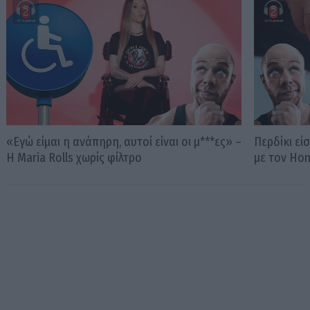
«Εγώ είμαι η ανάπηρη, αυτοί είναι οι μ***ες» –
Περδίκι εί
Η Maria Rolls χωρίς φίλτρο
με τον Ho