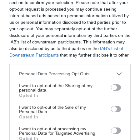
section to confirm your selection. Please note that after your
σημαντικό ρόλο στην προώθηση της Ευρώπης και
opt-out request is processed you may continue seeing
ολόκληρου του πλανήτη προς ένα βιώσιμο
interest-based ads based on personal information utilized by
us or personal information disclosed to third parties prior to
μέλλον.
your opt-out. You may separately opt-out of the further
disclosure of your personal information by third parties on the
Οι νικητές θα ανακοινωθούν τον Οκτώβριο του
IAB’s list of downstream participants. This information may
also be disclosed by us to third parties on the
IAB’s List of
2022 στο Παγκόσμια Εβδομάδα Εκπαίδευσης. Το
Downstream Participants
that may further disclose it to other
βραβείο των 250.000 δολαρίων θα μοιραστεί
third parties.
εξίσου μεταξύ των νικητών των πέντε βραβείων,
Please note that this website/app uses one or more Google
Personal Data Processing Opt Outs
με τον καθένα να λαμβάνει βραβείο των 50.000
services and may gather and store information including but
δολαρίων.
not limited to your visit or usage behaviour. You may click to
I want to opt-out of the Sharing of my
personal data.
grant or deny consent to Google and its third-party tags to
Opted In
use your data for below specified purposes in below Google
Με πληροφορίες από το Euro2day
consent section.
I want to opt-out of the Sale of my
Personal Data.
Opted In
I want to opt-out of processing my
Personal Data for Targeted Advertising.
Opted In