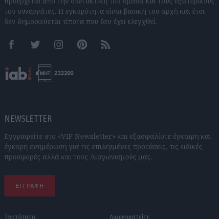
προέρχεται από την συντακτική του ομάδα και τους εξωτερικούς
του συνεργάτες. Η εγκυρότητα είναι βασική του αρχή και έτσι
δεν δημοσιεύεται τίποτα που δεν έχει ελεγχθεί.
Facebook
Twitter
Instagram
Pinterest
RSS feeds
NEWSLETTER
Εγγραφείτε στο «VIP Newsletter» και εξασφαλίστε έγκαιρη και
έγκυρη ενημέρωση για τις επιλεγμένες προτάσεις, τις ειδικές
προσφορές αλλά και τους Διαγωνισμούς μας.
ΕΓΓΡΑΦΗ
Ταυτότητα
Διαφημιστείτε