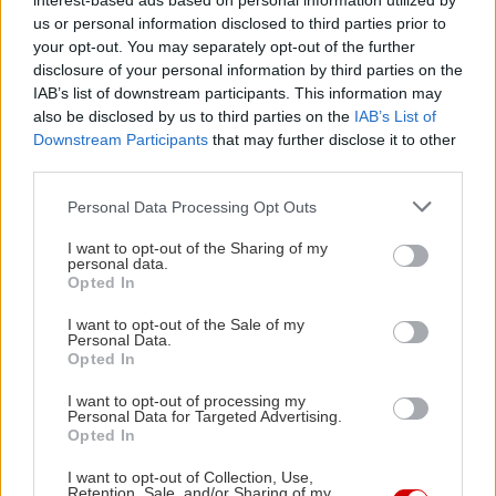
interest-based ads based on personal information utilized by
us or personal information disclosed to third parties prior to
your opt-out. You may separately opt-out of the further
disclosure of your personal information by third parties on the
IAB’s list of downstream participants. This information may
also be disclosed by us to third parties on the
IAB’s List of
Μείνε Αύγουστο στην Αθήνα κι άσε τους
Πώς θα κά
Downstream Participants
that may further disclose it to other
άλλους να λένε
third parties.
Please note that this website/app uses one or more Google
Personal Data Processing Opt Outs
services and may gather and store information including but
not limited to your visit or usage behaviour. You may click to
I want to opt-out of the Sharing of my
personal data.
grant or deny consent to Google and its third-party tags to
Opted In
PODCASTS
use your data for below specified purposes in below Google
consent section.
I want to opt-out of the Sale of my
Personal Data.
Opted In
I want to opt-out of processing my
Personal Data for Targeted Advertising.
Opted In
I want to opt-out of Collection, Use,
Retention, Sale, and/or Sharing of my