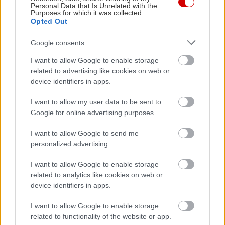
Personal Data that Is Unrelated with the
Purposes for which it was collected.
Opted Out
Google consents
«Εγώ είμαι η ανάπηρη, αυτοί είναι οι μ***ες» –
Περδίκι εί
I want to allow Google to enable storage
Η Maria Rolls χωρίς φίλτρο
με τον Ho
related to advertising like cookies on web or
device identifiers in apps.
I want to allow my user data to be sent to
Google for online advertising purposes.
I want to allow Google to send me
personalized advertising.
I want to allow Google to enable storage
related to analytics like cookies on web or
device identifiers in apps.
I want to allow Google to enable storage
related to functionality of the website or app.