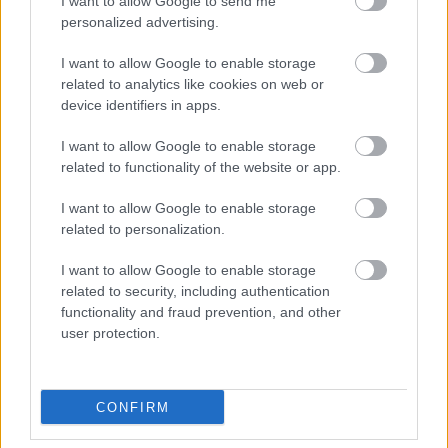
I want to allow Google to send me
σε μελάνι σουπιάς, με σάλτσα ντομάτας και
personalized advertising.
πέστο, αλλά και πιο κλασικούς ψαρομεζέδες
(χταποδάκι στη σχάρα, καλαμαράκια τηγανιτά,
I want to allow Google to enable storage
related to analytics like cookies on web or
γαριδομακαρονάδα και φρέσκο ψάρι).
device identifiers in apps.
Συνοδεύουμε με ουζάκι ή κρασί από την
προσεγμένη λίστα, και υπολογίζουμε περί τα 17-
I want to allow Google to enable storage
related to functionality of the website or app.
20€ το άτομο.
I want to allow Google to enable storage
related to personalization.
I want to allow Google to enable storage
related to security, including authentication
functionality and fraud prevention, and other
user protection.
CONFIRM