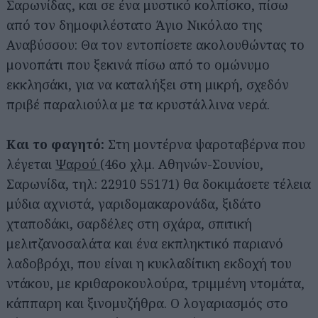
Σαρωνίδας, και σε ένα μυστικό κολπίσκο, πίσω
από τον δημοφιλέστατο Άγιο Νικόλαο της
Αναβύσσου: Θα τον εντοπίσετε ακολουθώντας το
μονοπάτι που ξεκινά πίσω από το ομώνυμο
εκκλησάκι, για να καταλήξει στη μικρή, σχεδόν
πριβέ παραλιούλα με τα κρυστάλλινα νερά.
Και το φαγητό:
Στη μοντέρνα ψαροταβέρνα που
λέγεται
Ψαρού
(46ο χλμ. Αθηνών-Σουνίου,
Σαρωνίδα, τηλ: 22910 55171) θα δοκιμάσετε τέλεια
μύδια αχνιστά, γαριδομακαρονάδα, ξιδάτο
χταποδάκι, σαρδέλες στη σχάρα, σπιτική
μελιτζανοσαλάτα και ένα εκπληκτικό παριανό
λαδοβρόχι, που είναι η κυκλαδίτικη εκδοχή του
ντάκου, με κριθαροκουλούρα, τριμμένη ντομάτα,
κάππαρη και ξινομυζήθρα. Ο λογαριασμός στο