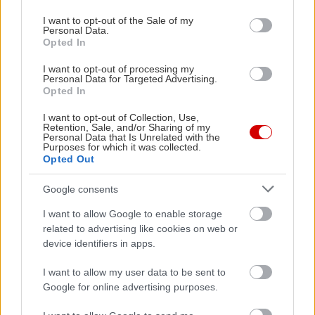
use your data for below specified purposes in below Google
consent section.
I want to opt-out of the Sale of my
Personal Data.
Η βουτιά:
18 χιλιόμετρα έξω από το Λουτράκι, μια
Opted In
ωρίτσα δρόμο δηλαδή από την Αθήνα, το Ηραίο
I want to opt-out of processing my
Personal Data for Targeted Advertising.
είναι ίσως η ωραιότερη από τις κοντινές παραλίες
Opted In
της Πελοποννήσου, με τα κρυστάλλινα,
I want to opt-out of Collection, Use,
πρασινογάλαζα νερά του στη σκιά του αρχαίου
Retention, Sale, and/or Sharing of my
Personal Data that Is Unrelated with the
ναού της Ήρας, και πλάι στη λιμνοθάλασσα που
Purposes for which it was collected.
θα βρείτε στους χάρτες ως Λίμνη Βουλιαγμένης –
Opted Out
μην μπερδευτείτε με τη «δική μας» λίμνη με το
Google consents
ίδιο όνομα.
I want to allow Google to enable storage
related to advertising like cookies on web or
Και το φαγητό:
Στον καταπράσινο κήπο του
device identifiers in apps.
Ριγάνι
στο Λουτράκι θα δοκιμάσετε σπιτικά
I want to allow my user data to be sent to
μαγειρευτά και δημιουργικές θαλασσινές
Google for online advertising purposes.
νοστιμιές όπως φρέσκιες καραβίδες με ταλιατέλες