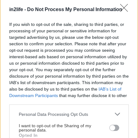
Στο Ηραίο
in2life -
Do Not Process My Personal Information
If you wish to opt-out of the sale, sharing to third parties, or
processing of your personal or sensitive information for
targeted advertising by us, please use the below opt-out
section to confirm your selection. Please note that after your
opt-out request is processed you may continue seeing
interest-based ads based on personal information utilized by
us or personal information disclosed to third parties prior to
your opt-out. You may separately opt-out of the further
disclosure of your personal information by third parties on the
IAB’s list of downstream participants. This information may
also be disclosed by us to third parties on the
IAB’s List of
Downstream Participants
that may further disclose it to other
third parties.
Please note that this website/app uses one or more Google
Personal Data Processing Opt Outs
services and may gather and store information including but
not limited to your visit or usage behaviour. You may click to
I want to opt-out of the Sharing of my
personal data.
grant or deny consent to Google and its third-party tags to
Opted In