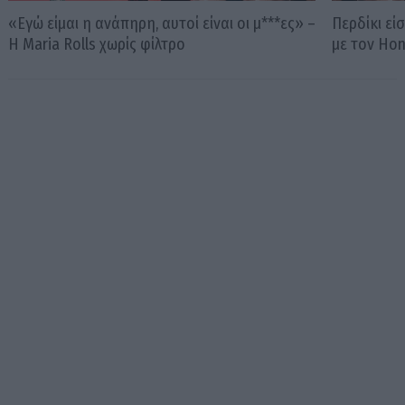
«Εγώ είμαι η ανάπηρη, αυτοί είναι οι μ***ες» –
Περδίκι εί
Η Maria Rolls χωρίς φίλτρο
με τον Ho