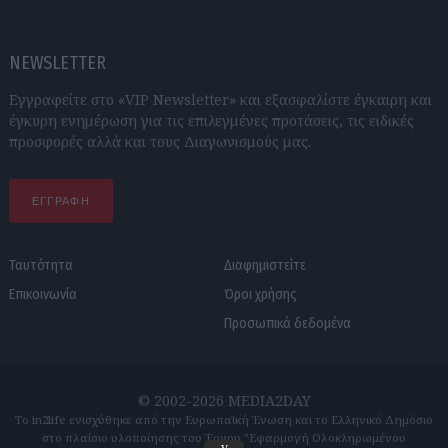
NEWSLETTER
Εγγραφείτε στο «VIP Newsletter» και εξασφαλίστε έγκαιρη και
έγκυρη ενημέρωση για τις επιλεγμένες προτάσεις, τις ειδικές
προσφορές αλλά και τους Διαγωνισμούς μας.
ΕΓΓΡΑΦΗ
Ταυτότητα
Διαφημιστείτε
Επικοινωνία
Όροι χρήσης
Προσωπικά δεδομένα
© 2002-2026 MEDIA2DAY
Το in2life ενισχύθηκε από την Ευρωπαϊκή Ένωση και το Ελληνικό Δημόσιο
στο πλαίσιο υλοποίησης του Έργου "Εφαρμογή Ολοκληρωμένου
v