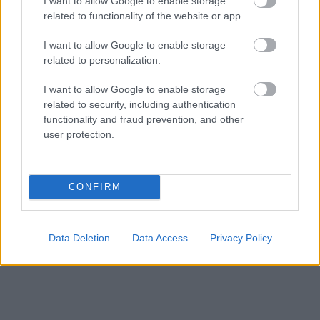
I want to allow Google to enable storage
related to functionality of the website or app.
I want to allow Google to enable storage
related to personalization.
I want to allow Google to enable storage
related to security, including authentication
functionality and fraud prevention, and other
«Εγώ είμαι η ανάπηρη, αυτοί είναι οι μ***ες» –
Περδίκι εί
user protection.
Η Maria Rolls χωρίς φίλτρο
με τον Ho
CONFIRM
Data Deletion
Data Access
Privacy Policy