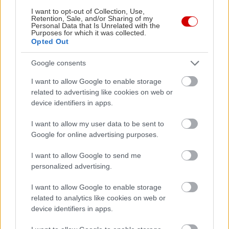
I want to opt-out of Collection, Use,
Retention, Sale, and/or Sharing of my
Personal Data that Is Unrelated with the
Purposes for which it was collected.
Opted Out
Google consents
I want to allow Google to enable storage
related to advertising like cookies on web or
device identifiers in apps.
Παραλίες Αττικής: Πού να φάω πλάι στο κύμα;
Παραλίες Α
καλύτερες
I want to allow my user data to be sent to
Google for online advertising purposes.
I want to allow Google to send me
personalized advertising.
PODCASTS
I want to allow Google to enable storage
related to analytics like cookies on web or
device identifiers in apps.