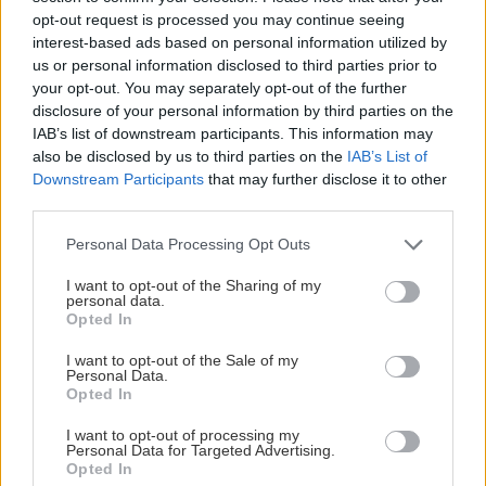
opt-out request is processed you may continue seeing
interest-based ads based on personal information utilized by
us or personal information disclosed to third parties prior to
your opt-out. You may separately opt-out of the further
disclosure of your personal information by third parties on the
IAB’s list of downstream participants. This information may
also be disclosed by us to third parties on the
IAB’s List of
Downstream Participants
that may further disclose it to other
third parties.
Please note that this website/app uses one or more Google
Personal Data Processing Opt Outs
services and may gather and store information including but
not limited to your visit or usage behaviour. You may click to
I want to opt-out of the Sharing of my
personal data.
grant or deny consent to Google and its third-party tags to
Opted In
use your data for below specified purposes in below Google
consent section.
I want to opt-out of the Sale of my
Personal Data.
Opted In
Διαβάστε επίσης
I want to opt-out of processing my
Personal Data for Targeted Advertising.
Opted In