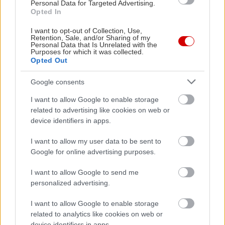
Personal Data for Targeted Advertising.
για τους δημότες Βουλιαγμένης και 5 ευρώ για
Opted In
παιδιά από 5 έως 12 ετών. Παιδιά κάτω των 5 ετών
I want to opt-out of Collection, Use,
δεν πληρώνουν εισιτήριο.
Retention, Sale, and/or Sharing of my
Personal Data that Is Unrelated with the
Ξαπλώστρες, ομπρέλες και τραπεζάκια
Purposes for which it was collected.
περιλαμβάνονται στην τιμή.
Opted Out
Google consents
Διαβάστε περισσότερα σχετικά με τα υποθαλάσσια
I want to allow Google to enable storage
σπήλαια της λίμνης και την –μερική– εξερεύνησή
related to advertising like cookies on web or
τους στη δεξιά στήλη, Σχετικά Documents.
device identifiers in apps.
I want to allow my user data to be sent to
ΣΧΕΤΙΚΑ LINKS
Google for online advertising purposes.
Βίντεο από κατάδυση στη Λίμνη της
I want to allow Google to send me
Βουλιαγμένης
personalized advertising.
Εξερευνήσεις στη Λίμνη της Βουλιαγμένης
I want to allow Google to enable storage
από το Hellenic Underwater Times
related to analytics like cookies on web or
device identifiers in apps.