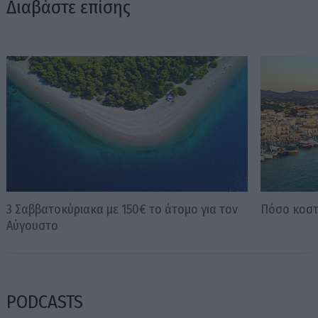
Διαβάστε επίσης
3 Σαββατοκύριακα με 150€ το άτομο για τον
Πόσο κοστί
Αύγουστο
PODCASTS