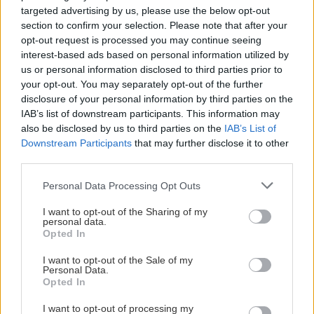
κινδυνεύει από το νερό. Η τελευταία αυτή
targeted advertising by us, please use the below opt-out
περίπτωση, αν και σπάνια, δεν είναι ανήκουστη,
section to confirm your selection. Please note that after your
opt-out request is processed you may continue seeing
γι’ αυτό καλό θα ήταν να
τηρείτε ευλαβικά τους
interest-based ads based on personal information utilized by
κανόνες περί ασφαλούς κολύμβησης και να
us or personal information disclosed to third parties prior to
μην αφήνετε παιδιά χωρίς επιτήρηση να
your opt-out. You may separately opt-out of the further
disclosure of your personal information by third parties on the
κολυμπούν στη λίμνη
. Σχετικά με την
IAB’s list of downstream participants. This information may
περισχοίνιση, οι συμβουλές περιττεύουν: δε
also be disclosed by us to third parties on the
IAB’s List of
θέλουμε να αρνηθούμε ούτε τη γοητεία του
Downstream Participants
that may further disclose it to other
third parties.
κινδύνου, αλλά ούτε και την ύπαρξή του.
Please note that this website/app uses one or more Google
Personal Data Processing Opt Outs
services and may gather and store information including but
Info:
not limited to your visit or usage behaviour. You may click to
I want to opt-out of the Sharing of my
Η λίμνη της Βουλιαγμένης λειτουργεί καθημερινά,
personal data.
grant or deny consent to Google and its third-party tags to
Opted In
από νωρίς το πρωί μέχρι τις 20.00 το απόγευμα.
use your data for below specified purposes in below Google
consent section.
Από τις 20.00 έως τις 2.00 ο χώρος λειτουργεί για
I want to opt-out of the Sale of my
Personal Data.
ποτό και φαγητό, χωρίς εισιτήριο.
Opted In
Το ημερήσιο εισιτήριο κοστίζει 8 ευρώ
, 5 ευρώ
I want to opt-out of processing my