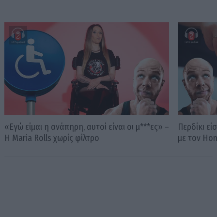
«Εγώ είμαι η ανάπηρη, αυτοί είναι οι μ***ες» –
Περδίκι εί
Η Maria Rolls χωρίς φίλτρο
με τον Ho