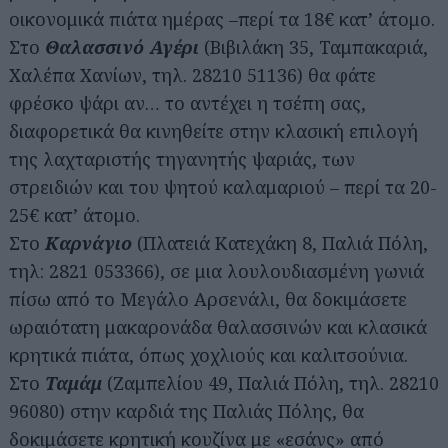
οικονομικά πιάτα ημέρας –περί τα 18€ κατ’ άτομο.
Στο
Θαλασσινό Αγέρι
(Βιβιλάκη 35, Ταμπακαριά,
Χαλέπα Χανίων, τηλ. 28210 51136) θα φάτε
φρέσκο ψάρι αν… το αντέχει η τσέπη σας,
διαφορετικά θα κινηθείτε στην κλασική επιλογή
της λαχταριστής τηγανητής ψαριάς, των
στρειδιών και του ψητού καλαμαριού – περί τα 20-
25€ κατ’ άτομο.
Στο
Καρνάγιο
(Πλατειά Κατεχάκη 8, Παλιά Πόλη,
τηλ: 2821 053366), σε μια λουλουδιασμένη γωνιά
πίσω από το Μεγάλο Αρσενάλι, θα δοκιμάσετε
ωραιότατη μακαρονάδα θαλασσινών και κλασικά
κρητικά πιάτα, όπως χοχλιούς και καλιτσούνια.
Στο
Ταμάμ
(Ζαμπελίου 49, Παλιά Πόλη, τηλ. 28210
96080) στην καρδιά της Παλιάς Πόλης, θα
δοκιμάσετε κρητική κουζίνα με «εσάνς» από