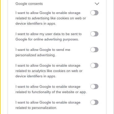
Google consents
δυνατά DJ sets στην αμμουδιά, ενώ δεν λείπουν
και τα πιο ήσυχα οικογενειακά beach bars για να
I want to allow Google to enable storage
related to advertising like cookies on web or
απολαύσετε καφέ, σαιζλόνγκ και βιβλίο ανάμεσα
device identifiers in apps.
στις βουτιές στη ζεστή, αμμουδερή θάλασσα. Τα
δημοφιλέστερα παραλιακά bars και clubs είναι τα
I want to allow my user data to be sent to
Google for online advertising purposes.
Ammos+Ilios, Ακτή, Costa Costa και Villa
Mercedes, όπου δεν αποκλείεται να συναντήσετε
I want to allow Google to send me
βραδιές με κορυφαίους mainstream έλληνες
personalized advertising.
καλλιτέχνες, ενώ θα βρείτε και άνετες
I want to allow Google to enable storage
εγκαταστάσεις για beach και water sports.
related to analytics like cookies on web or
device identifiers in apps.
Να δοκιμάσετε το «ζουμερό» της
I want to allow Google to enable storage
Κουκουβάγιας
related to functionality of the website or app.
«Σκαρφαλώστε» στον λόφο του Προφήτη Ηλία,
I want to allow Google to enable storage
πάνω από τη Χαλέπα στην περιοχή που λέγεται
related to personalization.
Κουνουπιδιανά. Εκεί βρίσκεται όχι μόνο το