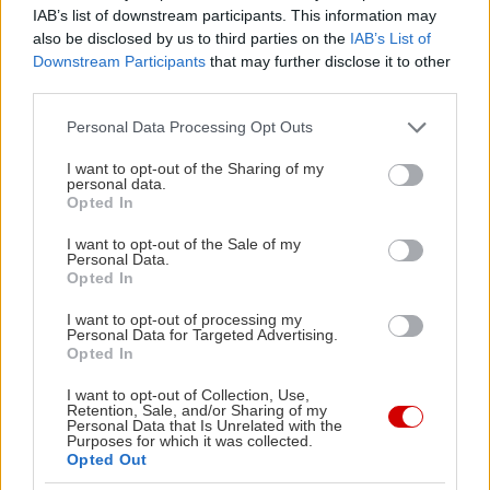
IAB’s list of downstream participants. This information may
Να ξενυχτήσετε στην Αγία Μαρίνα
also be disclosed by us to third parties on the
IAB’s List of
Downstream Participants
that may further disclose it to other
third parties.
Please note that this website/app uses one or more Google
Personal Data Processing Opt Outs
services and may gather and store information including but
not limited to your visit or usage behaviour. You may click to
I want to opt-out of the Sharing of my
personal data.
grant or deny consent to Google and its third-party tags to
Opted In
use your data for below specified purposes in below Google
consent section.
I want to opt-out of the Sale of my
Personal Data.
Opted In
I want to opt-out of processing my
Personal Data for Targeted Advertising.
Opted In
I want to opt-out of Collection, Use,
Retention, Sale, and/or Sharing of my
Personal Data that Is Unrelated with the
Purposes for which it was collected.
Η «ριβιέρα» των χανιώτικων beach bars βρίσκεται
Opted Out
εδώ, και φιλοξενεί καθημερινά πάρτι, συναυλίες,