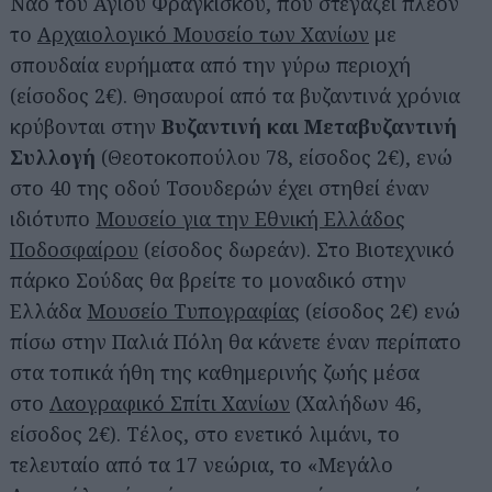
Ναό του Αγίου Φραγκίσκου, που στεγάζει πλέον
το
Αρχαιολογικό Μουσείο των Χανίων
με
σπουδαία ευρήματα από την γύρω περιοχή
(είσοδος 2€). Θησαυροί από τα βυζαντινά χρόνια
κρύβονται στην
Βυζαντινή και Μεταβυζαντινή
Συλλογή
(Θεοτοκοπούλου 78, είσοδος 2€), ενώ
στο 40 της οδού Τσουδερών έχει στηθεί έναν
ιδιότυπο
Μουσείο για την Εθνική Ελλάδος
Ποδοσφαίρου
(είσοδος δωρεάν). Στο Βιοτεχνικό
πάρκο Σούδας θα βρείτε το μοναδικό στην
Ελλάδα
Μουσείο Τυπογραφίας
(είσοδος 2€) ενώ
πίσω στην Παλιά Πόλη θα κάνετε έναν περίπατο
στα τοπικά ήθη της καθημερινής ζωής μέσα
στο
Λαογραφικό Σπίτι Χανίων
(Χαλήδων 46,
είσοδος 2€). Τέλος, στο ενετικό λιμάνι, το
τελευταίο από τα 17 νεώρια, το «Μεγάλο