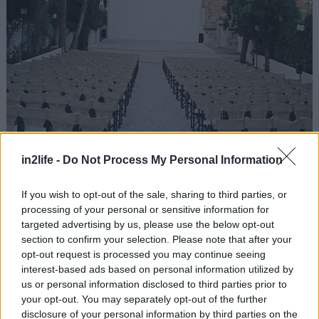
Στις παρυφές της σύγχρονης πόλης βρίσκεται ο
in2life -
Do Not Process My Personal Information
δροσερός κήπος των Χανίων, έργο του Ρεούφ
Πασά από το μακρινό 1870, που τον «παρήγγειλε»
If you wish to opt-out of the sale, sharing to third parties, or
στα πρότυπα των ευρωπαϊκών πάρκων. Εκεί,
processing of your personal or sensitive information for
ανάμεσα στα δέντρα και τα μονοπάτια της
targeted advertising by us, please use the below opt-out
section to confirm your selection. Please note that after your
πράσινης όασης θα βρείτε και το δημοτικό θερινό
opt-out request is processed you may continue seeing
σινεμαδάκι, με την οθόνη ακριβώς κάτω από το
interest-based ads based on personal information utilized by
επιβλητικό παλιό ρολόι του 1924, να προβάλλει
us or personal information disclosed to third parties prior to
your opt-out. You may separately opt-out of the further
σινεφίλ νοσταλγικές ταινίες με είσοδο 5€.
disclosure of your personal information by third parties on the