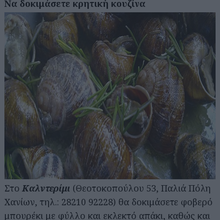
Να δοκιμάσετε κρητική κουζίνα
Στο
Καλντερίμι
(Θεοτοκοπούλου 53, Παλιά Πόλη
Χανίων, τηλ.: 28210 92228) θα δοκιμάσετε φοβερό
μπουρέκι με φύλλο και εκλεκτό απάκι, καθώς και