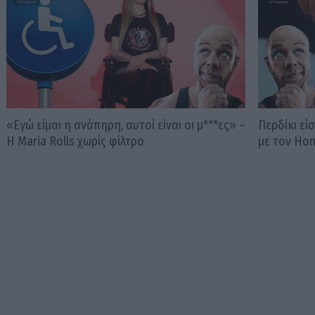
«Εγώ είμαι η ανάπηρη, αυτοί είναι οι μ***ες» –
Περδίκι εί
Η Maria Rolls χωρίς φίλτρο
με τον Ho