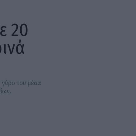
ε 20
ινά
 γύρο του μέσα
ίων.