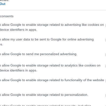
Out
consents
τα χαρούμενα χρώματα και τα ανθισμένα λουλούδια. Τ
o allow Google to enable storage related to advertising like cookies on
evice identifiers in apps.
λλινες παραλίες και τα λιμανάκια των νησιών. Και τ
οθόνες μας, τα newsfeed του Facebook και
τα άλμπο
o allow my user data to be sent to Google for online advertising
, και τα μελαγχολικά μας απογεύματα με υπέροχες εικ
s.
οπία, τα πεσμένα φύλλα και την φαντασμαγορία της
to allow Google to send me personalized advertising.
ηθεί», φοράει τα καλά της.
o allow Google to enable storage related to analytics like cookies on
evice identifiers in apps.
ω πώς μεταμορφώνει το φθινόπωρο τον κόσμο γύρω 
φίες από όλο τον μικρό μας… χρυσοκίτρινο πλανήτη
o allow Google to enable storage related to functionality of the website
o allow Google to enable storage related to personalization.
o allow Google to enable storage related to security, including