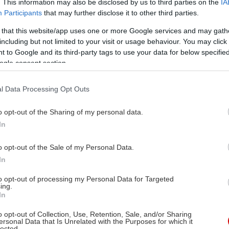
. This information may also be disclosed by us to third parties on the
IA
Participants
that may further disclose it to other third parties.
 that this website/app uses one or more Google services and may gath
including but not limited to your visit or usage behaviour. You may click 
 to Google and its third-party tags to use your data for below specifi
ogle consent section.
l Data Processing Opt Outs
o opt-out of the Sharing of my personal data.
In
o opt-out of the Sale of my Personal Data.
In
to opt-out of processing my Personal Data for Targeted
ing.
In
o opt-out of Collection, Use, Retention, Sale, and/or Sharing
ersonal Data that Is Unrelated with the Purposes for which it
lected.