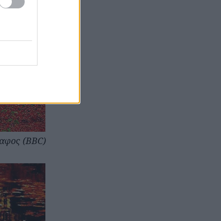
δαφος (BBC)