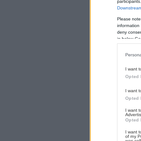
participants
Downstream 
Please note
information 
Αναζήτηση
deny consent
για...
in below Go
Persona
I want t
Opted 
I want t
Opted 
I want 
Advertis
Opted 
I want t
of my P
was col