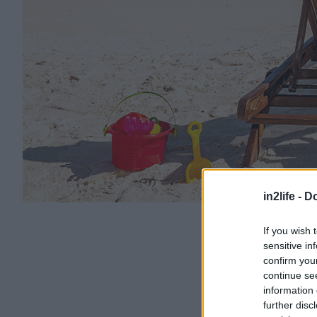
in2life -
Do
If you wish 
sensitive in
confirm you
continue se
information 
further disc