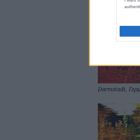
authenti
Darmstadt, Γερ