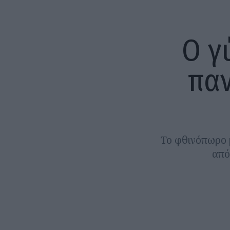
Ο γ
πα
Το φθινόπωρο 
από