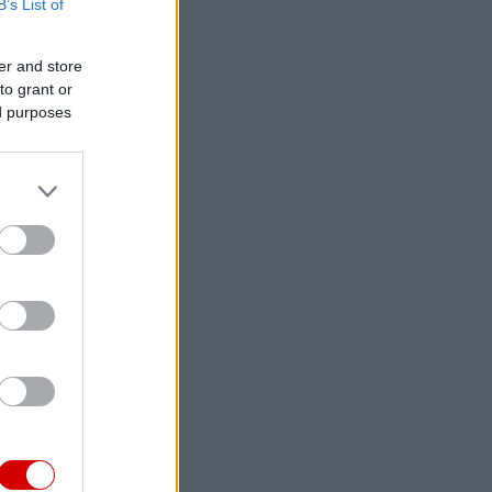
B’s List of
er and store
to grant or
ed purposes