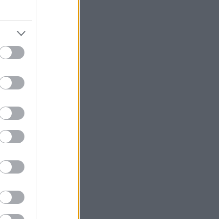
ο καλοκαίρι
ο φθινόπωρο, για
υμ του
όνες, έχει τα
 φύσης που,
μας, μέσα από
.