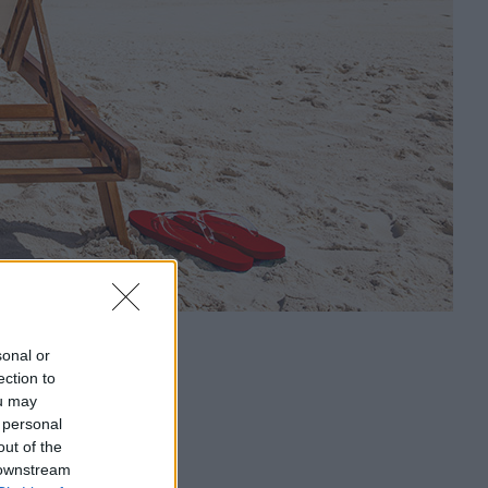
sonal or
ection to
ou may
 personal
out of the
 downstream