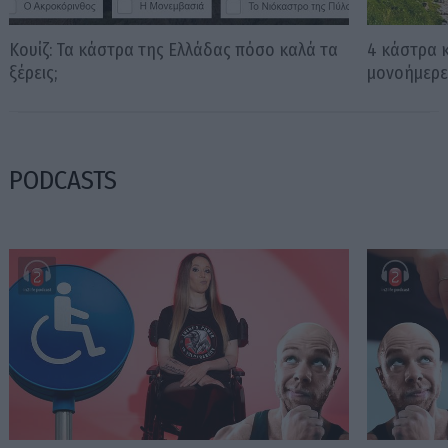
Κουίζ: Τα κάστρα της Ελλάδας πόσο καλά τα
4 κάστρα 
ξέρεις;
μονοήμερε
PODCASTS