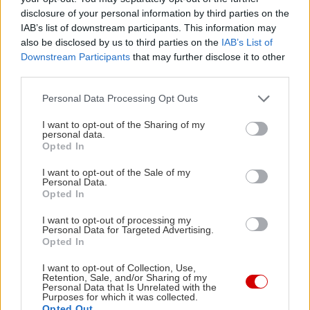
disclosure of your personal information by third parties on the
IAB’s list of downstream participants. This information may
also be disclosed by us to third parties on the
IAB’s List of
Downstream Participants
that may further disclose it to other
third parties.
Please note that this website/app uses one or more Google
Personal Data Processing Opt Outs
services and may gather and store information including but
not limited to your visit or usage behaviour. You may click to
I want to opt-out of the Sharing of my
personal data.
grant or deny consent to Google and its third-party tags to
Opted In
use your data for below specified purposes in below Google
consent section.
I want to opt-out of the Sale of my
Personal Data.
Opted In
I want to opt-out of processing my
Personal Data for Targeted Advertising.
Opted In
I want to opt-out of Collection, Use,
Retention, Sale, and/or Sharing of my
Personal Data that Is Unrelated with the
Purposes for which it was collected.
Opted Out