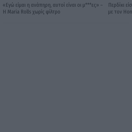
«Εγώ είμαι η ανάπηρη, αυτοί είναι οι μ***ες» –
Περδίκι εί
Η Maria Rolls χωρίς φίλτρο
με τον Ho