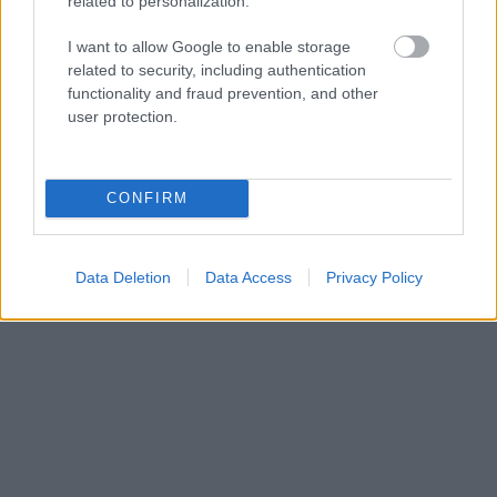
related to personalization.
I want to allow Google to enable storage
related to security, including authentication
functionality and fraud prevention, and other
user protection.
CONFIRM
Δημιουργός Κουίζ
- παρέχεται από Riddle
Data Deletion
Data Access
Privacy Policy