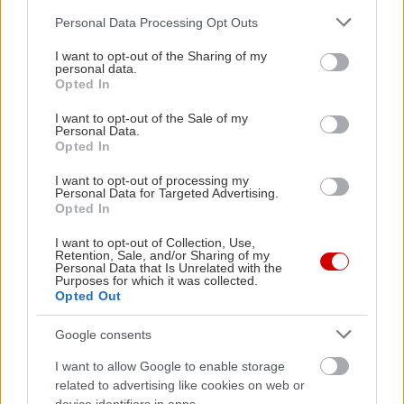
Please note that this website/app uses one or more Google
Personal Data Processing Opt Outs
services and may gather and store information including but
not limited to your visit or usage behaviour. You may click to
I want to opt-out of the Sharing of my
personal data.
grant or deny consent to Google and its third-party tags to
Opted In
use your data for below specified purposes in below Google
consent section.
I want to opt-out of the Sale of my
Personal Data.
Opted In
I want to opt-out of processing my
Personal Data for Targeted Advertising.
Opted In
Κουίζ: Ξέρεις από Ιόνιο;
Μικρά και 
Ιονίου
I want to opt-out of Collection, Use,
Retention, Sale, and/or Sharing of my
Personal Data that Is Unrelated with the
Purposes for which it was collected.
Opted Out
Google consents
PODCASTS
I want to allow Google to enable storage
related to advertising like cookies on web or