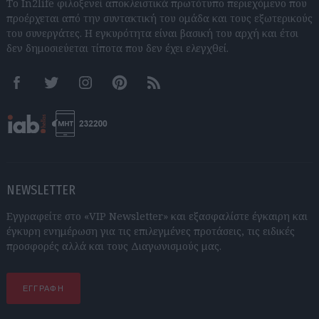
Το In2life φιλοξενεί αποκλειστικά πρωτότυπο περιεχόμενο που
προέρχεται από την συντακτική του ομάδα και τους εξωτερικούς
του συνεργάτες. Η εγκυρότητα είναι βασική του αρχή και έτσι
δεν δημοσιεύεται τίποτα που δεν έχει ελεγχθεί.
Facebook
Twitter
Instagram
Pinterest
RSS feeds
NEWSLETTER
Εγγραφείτε στο «VIP Newsletter» και εξασφαλίστε έγκαιρη και
έγκυρη ενημέρωση για τις επιλεγμένες προτάσεις, τις ειδικές
προσφορές αλλά και τους Διαγωνισμούς μας.
ΕΓΓΡΑΦΗ