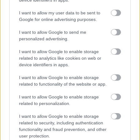
device identifiers in apps.
I want to allow my user data to be sent to
Google for online advertising purposes.
I want to allow Google to send me
personalized advertising.
I want to allow Google to enable storage
related to analytics like cookies on web or
device identifiers in apps.
«Εγώ είμαι η ανάπηρη, αυτοί είναι οι μ***ες» –
Περδίκι εί
I want to allow Google to enable storage
Η Maria Rolls χωρίς φίλτρο
με τον Ho
related to functionality of the website or app.
I want to allow Google to enable storage
related to personalization.
I want to allow Google to enable storage
related to security, including authentication
functionality and fraud prevention, and other
user protection.