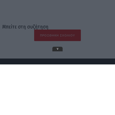
Μπείτε στη συζήτηση
ΠΡΟΣΘΉΚΗ ΣΧΟΛΊΟΥ
v
Το In2life φιλοξενεί αποκλειστικά πρωτότυπο περιεχόμενο που
προέρχεται από την συντακτική του ομάδα και τους εξωτερικούς
του συνεργάτες. Η εγκυρότητα είναι βασική του αρχή και έτσι
δεν δημοσιεύεται τίποτα που δεν έχει ελεγχθεί.