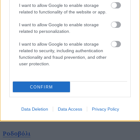
I want to allow Google to enable storage
related to functionality of the website or app.
I want to allow Google to enable storage
Στο κέντρο του χωριού που δανείζεται το όνομά
related to personalization.
του από την υπέροχη Λίμνη Κερκίνη, πεντακόσια
I want to allow Google to enable storage
μόνο μέτρα μακριά από την όχθη της, ο
related to security, including authentication
παραδοσιακός πετρόχτιστος ξενώνας Μορφή
functionality and fraud prevention, and other
διαθέτει άνετα, φωτεινά στούντιο με χαλαρωτικά
user protection.
χρώματα, τζάκι, καθιστικό, εξοπλισμένη κουζίνα
και θέα στο όρος Μπέλλες. Η περιοχή ενδείκνυται
CONFIRM
για βαρκάδες στη λίμνη, ιππασία, πεζοπορία αλλά
και γευσιγνωσία –η τοπική κουζίνα φημίζεται για
τις ιδιαίτερες σπεσιαλιτέ της, που περιλαμβάνουν
Data Deletion
Data Access
Privacy Policy
βουβαλίσιο κρέας και λιμνίσια ψάρια.
Ροδοβόλι