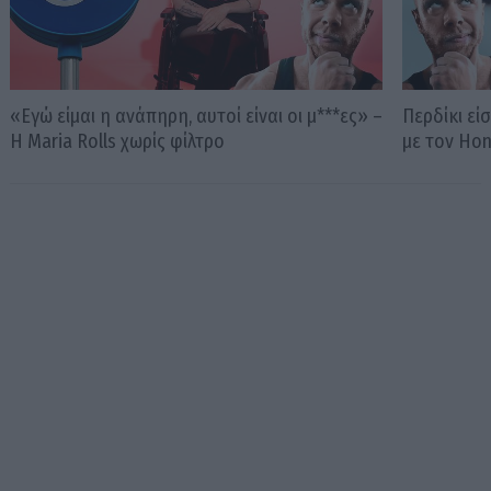
«Εγώ είμαι η ανάπηρη, αυτοί είναι οι μ***ες» –
Περδίκι εί
Η Maria Rolls χωρίς φίλτρο
με τον Ho