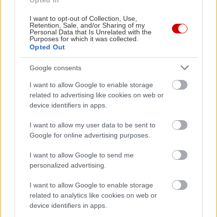
Opted In
της Δάφνης. Ο πραγματικός άσσος στο μανίκι του,
όμως, είναι η στρατηγική του θέση για εκδρομές
I want to opt-out of Collection, Use,
Retention, Sale, and/or Sharing of my
στις όχθες του
Λάδωνα
, στο πανέμορφο αυτή την
Personal Data that Is Unrelated with the
Purposes for which it was collected.
εποχή δάσος της
Φολόης
, στα
Καλάβρυτα
και την
Opted Out
Ολυμπία
.
Google consents
Μορφή
I want to allow Google to enable storage
related to advertising like cookies on web or
Κερκίνη
device identifiers in apps.
Τιμή: 40€ το δίκλινο με τζάκι (συν 5€ προαιρετικά
για το πρωινό)
I want to allow my user data to be sent to
Google for online advertising purposes.
Κρατήσεις και μέσω του Booking, από εδώ
I want to allow Google to send me
personalized advertising.
I want to allow Google to enable storage
related to analytics like cookies on web or
device identifiers in apps.