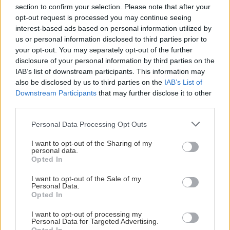
Δάφνη Καλαβρύτων
section to confirm your selection. Please note that after your
Τιμή: 50€ το δίκλινο με πρωινό
opt-out request is processed you may continue seeing
interest-based ads based on personal information utilized by
Κρατήσεις και μέσω του Booking, από εδώ
us or personal information disclosed to third parties prior to
your opt-out. You may separately opt-out of the further
disclosure of your personal information by third parties on the
IAB’s list of downstream participants. This information may
also be disclosed by us to third parties on the
IAB’s List of
Downstream Participants
that may further disclose it to other
third parties.
Please note that this website/app uses one or more Google
Personal Data Processing Opt Outs
services and may gather and store information including but
not limited to your visit or usage behaviour. You may click to
I want to opt-out of the Sharing of my
personal data.
grant or deny consent to Google and its third-party tags to
Όμορφα, φωτεινά δωμάτια με μπαλκονάκι και
Opted In
use your data for below specified purposes in below Google
παροχές που περιλαμβάνουν κοινόχρηστη
consent section.
I want to opt-out of the Sale of my
Personal Data.
κουζίνα –για έξτρα οικονομία στα γεύματά σας–
Opted In
και δωρεάν wi-fi προσφέρει αυτός ο
I want to opt-out of processing my
συμπαθέστατος ξενώνας στο παραδοσιακό χωριό
Personal Data for Targeted Advertising.