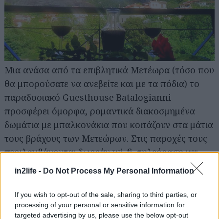
Αναζήτηση
για...
Μια ανάσα από τα επιβλητικά Μετέωρα (τόσο που
θα μπορούσατε να ανεβείτε και με τα πόδια) το
παραδοσιακό Guesthouse Batalogianni
προσφέρει όμορφα, ρομαντικά διακοσμημένα
δωμάτια με μπαλκονάκια που κοιτάζουν στα μάτια
τους βράχους των Μετεώρων. Στις παροχές τους
περιλαμβάνονται δωρεάν wi-fi, τηλεόραση και
ψυγειάκι. Στο εστιατόριο του ξενώνα θα
in2life -
Do Not Process My Personal Information
απολαύσετε καταπληκτική τοπική κουζίνα.
If you wish to opt-out of the sale, sharing to third parties, or
Δήμητρα
processing of your personal or sensitive information for
targeted advertising by us, please use the below opt-out