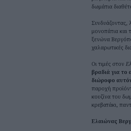
δωμάτια διαθέτ
Συνδυάζοντας, 
μονοπάτια και τ
ξενώνα Βεργόπο
χαλαρωτικές δι
Οι τιμές στον
Ε
βραδιά για το 
διώροφο αυτόν
παροχή προϊόντω
κουζίνα του δω
κρεβατάκι, παντ
Ελαιώνας Βερ