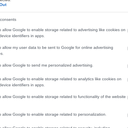
Out
consents
o allow Google to enable storage related to advertising like cookies on
evice identifiers in apps.
ονή δύο διανυκτερεύσεων στον Ελαιώνα Βεργόπ
o allow my user data to be sent to Google for online advertising
ρίου. Δείτε το
αφιέρωμα του μεγάλου διαγωνισμο
s.
 περισσότερες λεπτομέρειες.
to allow Google to send me personalized advertising.
α των Κενταύρων, εκεί που το βουνό συνδυάζεται με
o allow Google to enable storage related to analytics like cookies on
evice identifiers in apps.
άλασσα και το πράσινο μπλέκεται σε μαγευτικούς χ
εται ένας από τους δημοφιλέστερους προορισμούς τη
o allow Google to enable storage related to functionality of the website
 χρόνου. Το Πήλιο, σε ιδανική «εκδρομική» απόστασ
από την Θεσσαλονίκη, διαθέτει εικοσιτέσσερα κεφα
o allow Google to enable storage related to personalization.
 ξεχωριστό να προσφέρουν στον επισκέπτη.
o allow Google to enable storage related to security, including