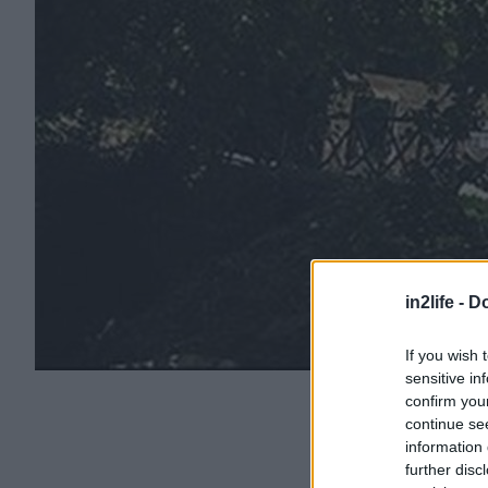
in2life -
Do
If you wish 
sensitive in
confirm you
continue se
information 
further disc