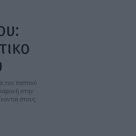
ου:
τικο
ύ
να του παππού
ιαμονή στην
ίνονται στους