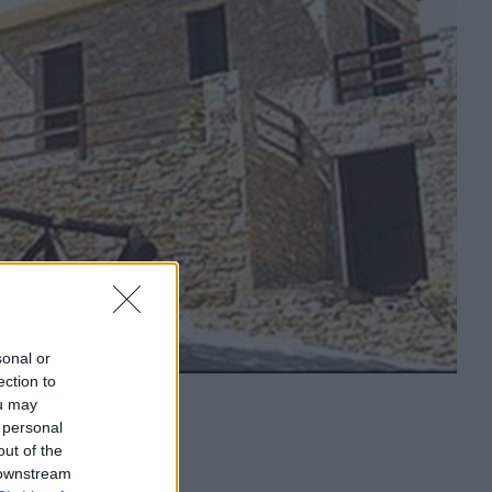
sonal or
ection to
ou may
 personal
out of the
 downstream