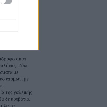
ό έχει να
ς ξενώνες, στην
 που κάποτε
ο εγγονός και
ση,
κής, που
ιόροφο σπίτι
αλόνια, τζάκι
ίσματα με
δύο ατόμων, με
ρως
ία της γαλλικής
α δε κρεβάτια,
 όλα τα