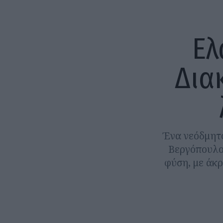
Ελ
Δια
Ένα νεόδμητο
Βεργόπουλο
φύση, με άκρ