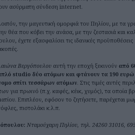
ουν ασύρματη σύνδεση internet.
λοιπόν, την μαγευτική ομορφιά του Πηλίου, με τα γρ
ην θέα που κόβει την ανάσα, με την ζεστασιά και κα
υλου, έχετε εξασφαλίσει τις ιδανικές προϋποθέσεις 
ακοπές.
λαιώνα Βεργόπουλου
αυτή την εποχή ξεκινούν
από 6
απλό studio δύο ατόμων και φτάνουν τα 190 ευρώ 
ομο σπίτι τεσσάρων ατόμων
. Στις τιμές αυτές περ
ν για πρωινό (π.χ. καφές, κέικ, χυμός), τα οποία β
ματίου. Επιπλέον, εφόσον το ζητήσετε, παρέχεται μ
όφλες, πιστολάκι κ.λ.π.
γόπουλου:
Νταμούχαρη Πηλίου, τηλ. 24260 31016, 69