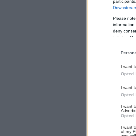
participants
Downstream 
Please note
information 
Αναζήτηση
deny consent
για...
in below Go
Persona
I want t
Opted 
I want t
Opted 
I want 
Advertis
Opted 
I want t
of my P
was col