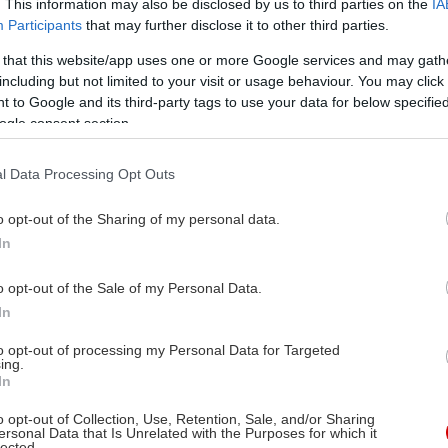
. This information may also be disclosed by us to third parties on the
IA
Participants
that may further disclose it to other third parties.
 that this website/app uses one or more Google services and may gath
including but not limited to your visit or usage behaviour. You may click 
 to Google and its third-party tags to use your data for below specifi
ogle consent section.
l Data Processing Opt Outs
o opt-out of the Sharing of my personal data.
In
o opt-out of the Sale of my Personal Data.
In
to opt-out of processing my Personal Data for Targeted
ing.
In
o opt-out of Collection, Use, Retention, Sale, and/or Sharing
ersonal Data that Is Unrelated with the Purposes for which it
lected.