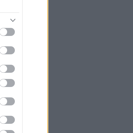
ουλου, στις 10
ύ γένους...
 μοναδικό
ρωματισμούς με
ς Ελλάδας για
η τόσο από την
λοχώρια, που