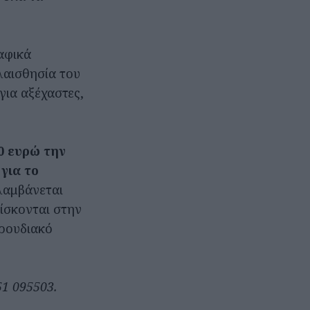
αφικά
λαισθησία του
για αξέχαστες,
0 ευρώ την
για το
ιλαμβάνεται
ρίσκονται στην
ωρουδιακό
51 095503.