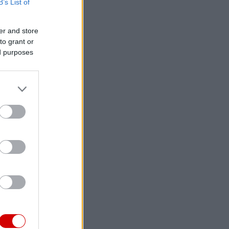
B’s List of
er and store
to grant or
ed purposes