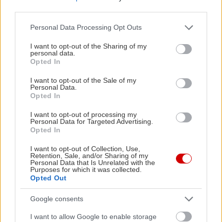
περισσότερα για την πόλη εδώ
.
third parties.
Please note that this website/app uses one or more Google
Personal Data Processing Opt Outs
Ταλίν, Εσθονία
services and may gather and store information including but
not limited to your visit or usage behaviour. You may click to
I want to opt-out of the Sharing of my
personal data.
grant or deny consent to Google and its third-party tags to
Opted In
use your data for below specified purposes in below Google
consent section.
I want to opt-out of the Sale of my
Personal Data.
Opted In
I want to opt-out of processing my
Personal Data for Targeted Advertising.
Opted In
I want to opt-out of Collection, Use,
Retention, Sale, and/or Sharing of my
Personal Data that Is Unrelated with the
Purposes for which it was collected.
Opted Out
Η εσθονική πρωτεύουσα είναι μια έκπληξη: Έχει
Google consents
την βαριά Ιστορία μιας πόλης του «ανατολικού
μπλοκ», αλλά το σύγχρονο design που μόνο στη
I want to allow Google to enable storage