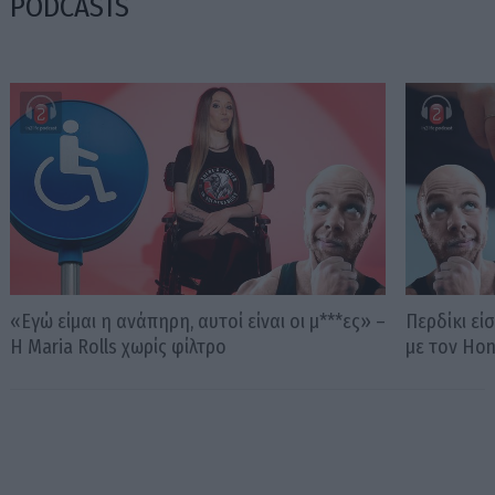
PODCASTS
«Εγώ είμαι η ανάπηρη, αυτοί είναι οι μ***ες» –
Περδίκι εί
Η Maria Rolls χωρίς φίλτρο
με τον Ho