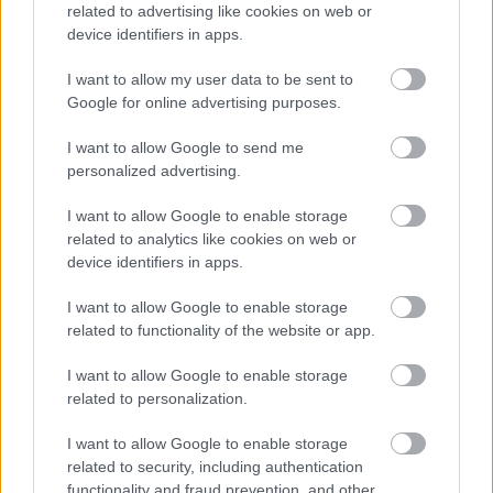
related to advertising like cookies on web or
Σκανδιναβία συναντάμε. Έχει μία κουκλίστικη
device identifiers in apps.
μεσαιωνική πόλη, αλλά και hipster γειτονιές στα
προάστιά της. Η παλιά πόλη χωρίζεται σε δύο
I want to allow my user data to be sent to
Google for online advertising purposes.
επίπεδα. Στο πρώτο οι πλατείες και τα γοτθικά
κτίρια των εμπόρων του μεσαίωνα διεκδικούν
I want to allow Google to send me
personalized advertising.
πολλές ώρες από το χρόνο μας για βόλτες, ενώ η
Άνω παλιά πόλη έχει φοβερή θέα και
I want to allow Google to enable storage
εντυπωσιακούς ναούς. Από το λιμάνι της πόλης
related to analytics like cookies on web or
device identifiers in apps.
ξεκινά μια πολιτιστική περιπατητική διαδρομή ως
την Kalamaja με τα ιδιαίτερα εστιατόρια και τα
I want to allow Google to enable storage
μπαρ σε παλιές… ψαράδικες καλύβες, ενώ προς
related to functionality of the website or app.
την άλλη μεριά της πόλης, στο Kadriorg,
I want to allow Google to enable storage
απλώνονται αυτοκρατορικά πάρκα, παλάτια και
related to personalization.
το υπέροχο Μουσείο Μοντέρνας Τέχνης του
I want to allow Google to enable storage
Ταλίν.
related to security, including authentication
Διαβάστε περισσότερα – Ταλίν: Η Βαλτική είναι
functionality and fraud prevention, and other