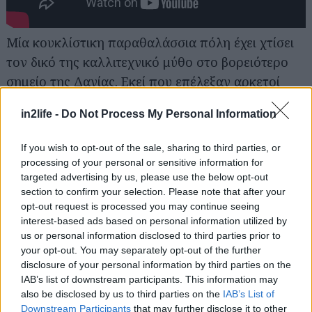
Μία κουκλίστικη παραθαλάσσια πόλη έχει χτίσει
τον δικό της καλλιτεχνικό μύθο στο βορειότερο
σημείο της Δανίας. Εκεί που επέλεξαν αρκετοί
καλλιτέχνες της χώρας να βρουν καταφύγιο, αλλά
in2life -
Do Not Process My Personal Information
και της υπόλοιπης Ευρώπης να κάνουν τις
«βόρειες» διακοπές τους. Το Skagen διατηρεί ως
If you wish to opt-out of the sale, sharing to third parties, or
σήμερα έναν μεγάλο αριθμό από ενδιαφέρουσες
processing of your personal or sensitive information for
γκαλερί τέχνης και μουσεία. Το γραφικό λιμάνι
targeted advertising by us, please use the below opt-out
section to confirm your selection. Please note that after your
της πόλης παραμένει η «καρδιά» της, εκεί όπου
opt-out request is processed you may continue seeing
μπορεί κανείς να βολτάρει στην ψαραγορά και να
interest-based ads based on personal information utilized by
δοκιμάσει φρέσκο ψάρι στα παραθαλάσσια
us or personal information disclosed to third parties prior to
your opt-out. You may separately opt-out of the further
εστιατόρια και τις μπυραρίες. Όσο καλοκαιριάζει,
disclosure of your personal information by third parties on the
η ζωή μεταφέρεται στα παράλια, στις λευκότερες
IAB’s list of downstream participants. This information may
του λευκού αμμουδιές του Skagen.
Μάθετε
also be disclosed by us to third parties on the
IAB’s List of
Downstream Participants
that may further disclose it to other