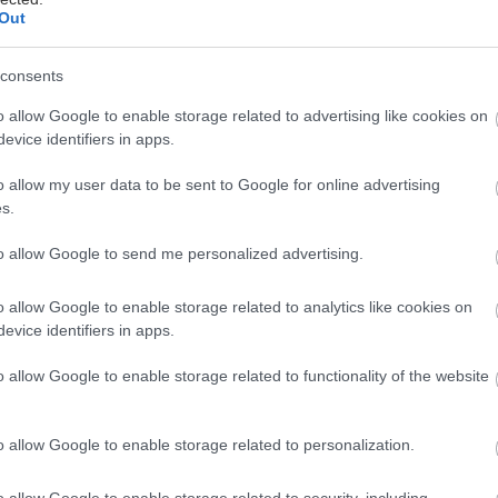
Out
 Γιώργου Κόκουβα
consents
ας παραδοσιακός οικισμός προστατευμένος από το 
o allow Google to enable storage related to advertising like cookies on
evice identifiers in apps.
διά της Σιθωνίας. Γραφικά ψαροχώρια για βουτιές, ο
 Αμφιθεατρικά χτισμένα χωριουδάκια στις πλαγιές τ
o allow my user data to be sent to Google for online advertising
την τιρκουάζ θάλασσα και μικρά μελισσοχώρια με δε
s.
ξίζει να δοκιμάσετε. Συγκεντρώνουμε επτά «μυστικά
to allow Google to send me personalized advertising.
ισάριθμα χωριά σε κάθε πόδι της, για καλοκαιρινές 
o allow Google to enable storage related to analytics like cookies on
evice identifiers in apps.
o allow Google to enable storage related to functionality of the website
o allow Google to enable storage related to personalization.
o allow Google to enable storage related to security, including