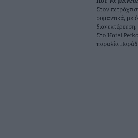
Πού να μείνετε
Στον πετρόχτι
ρομαντικά, με ό
διανυκτέρευση.
Στο Hotel Pefk
παραλία Παράδε