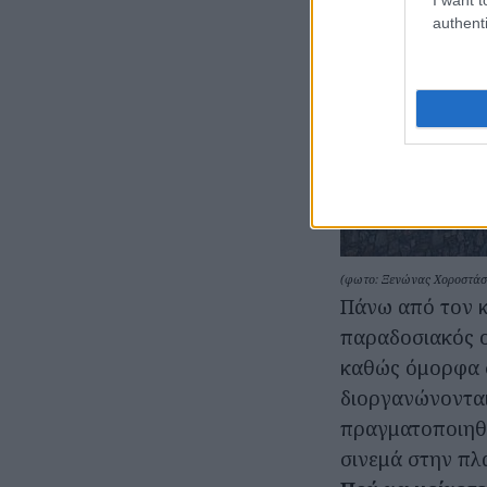
authenti
(φωτο: Ξενώνας Χοροστάσ
Πάνω από τον κ
παραδοσιακός ο
καθώς όμορφα σ
διοργανώνονται
πραγματοποιηθ
σινεμά στην πλ