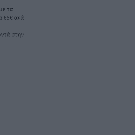
με τα
α 65€ ανά
οντά στην