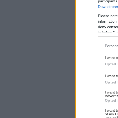
participants
Downstream 
Please note
information 
Αναζήτηση
deny consent
για...
in below Go
Persona
I want t
Opted 
I want t
Opted 
I want 
Advertis
Opted 
I want t
of my P
was col