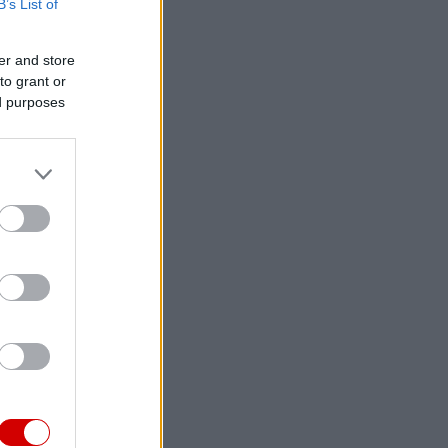
B’s List of
er and store
to grant or
ed purposes