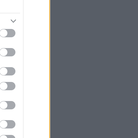
κράτος στην
υζάκι και μεζέ
ης Κασσάνδρας
κάδες τοπικά
» της
ανακαλύψεις στις