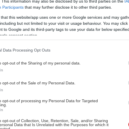
. This information may also be disclosed by us to third parties on the
IA
Participants
that may further disclose it to other third parties.
 that this website/app uses one or more Google services and may gath
including but not limited to your visit or usage behaviour. You may click 
 to Google and its third-party tags to use your data for below specifi
ogle consent section.
l Data Processing Opt Outs
o opt-out of the Sharing of my personal data.
In
o opt-out of the Sale of my Personal Data.
In
to opt-out of processing my Personal Data for Targeted
ing.
In
o opt-out of Collection, Use, Retention, Sale, and/or Sharing
ersonal Data that Is Unrelated with the Purposes for which it
lected.