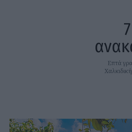
7
ανακ
Επτά γρα
Χαλκιδική