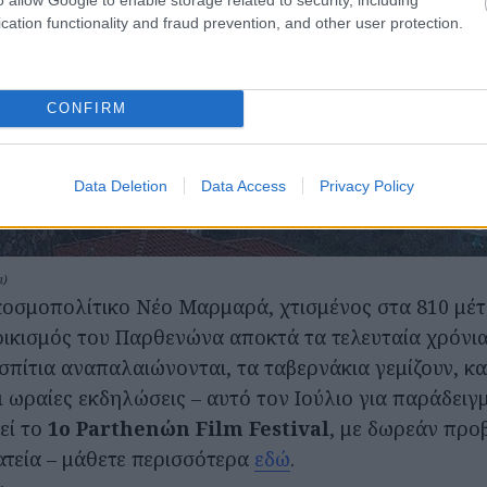
cation functionality and fraud prevention, and other user protection.
CONFIRM
Data Deletion
Data Access
Privacy Policy
ι)
οσμοπολίτικο Νέο Μαρμαρά, χτισμένος στα 810 μέτ
ικισμός του Παρθενώνα αποκτά τα τελευταία χρόνια
πίτια αναπαλαιώνονται, τα ταβερνάκια γεμίζουν, κα
 ωραίες εκδηλώσεις – αυτό τον Ιούλιο για παράδειγ
εί το
1ο Parthenώn Film Festival
, με δωρεάν προ
ατεία – μάθετε περισσότερα
εδώ
.