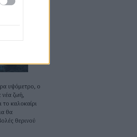
ρα υψόμετρο, ο
 νέα ζωή,
ι το καλοκαίρι
μα θα
βολές θερινού