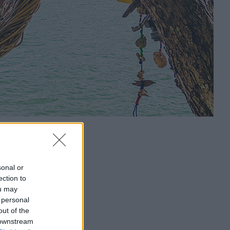
sonal or
ection to
ou may
 personal
out of the
 downstream