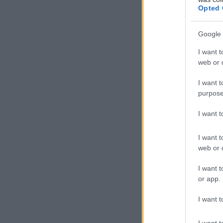
τ
Opted 
ου
Google 
Έν
I want t
web or d
καρ
πλάι στο κύμα.
I want t
που κοιτάζουν 
purpose
προϊόντα που α
I want 
Χαλκιδικής, σε 
διακοπές σας.
I want t
web or d
Παρθενώνας
I want t
or app.
I want t
I want t