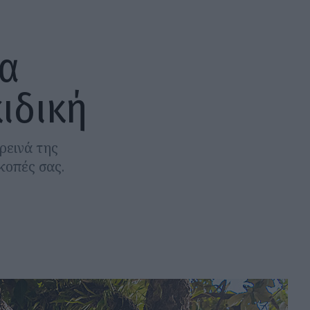
να
ιδική
ρεινά της
κοπές σας.