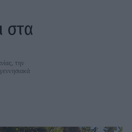
ι στα
νίας, την
αγεννησιακά