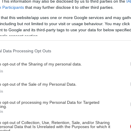
. This information may also be disclosed by us to third parties on the
IA
Participants
that may further disclose it to other third parties.
 that this website/app uses one or more Google services and may gath
including but not limited to your visit or usage behaviour. You may click 
 to Google and its third-party tags to use your data for below specifi
ogle consent section.
l Data Processing Opt Outs
o opt-out of the Sharing of my personal data.
In
o opt-out of the Sale of my Personal Data.
In
to opt-out of processing my Personal Data for Targeted
ing.
In
o opt-out of Collection, Use, Retention, Sale, and/or Sharing
ersonal Data that Is Unrelated with the Purposes for which it
lected.