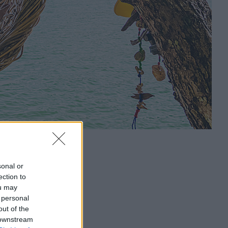
sonal or
ection to
ou may
 personal
out of the
 downstream