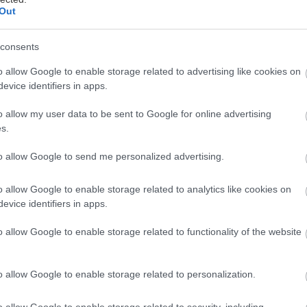
Out
consents
όκουβα
o allow Google to enable storage related to advertising like cookies on
evice identifiers in apps.
όκ παραμύθι. Αυτό αποκαλύπτεται μπροστά σου ότα
ελβέργης και μπαίνεις στην παλιά πόλη της. Εκεί απ
o allow my user data to be sent to Google for online advertising
ομάκια, μεσαιωνικοί πύργοι, ιστορικές γέφυρες πο
s.
τον ποταμό Νέκαρ και πάνω από όλα, το επιβλητικ
to allow Google to send me personalized advertising.
ατηρημένο απομεινάρι της Ιστορίας που στέκεται ψ
αρδιά της πανεπιστημιούπολης που εξελίχθηκε στο 
o allow Google to enable storage related to analytics like cookies on
 στο μανίκι της Γερμανίας.
evice identifiers in apps.
o allow Google to enable storage related to functionality of the website
από την Φρανκφούρτη, η Χαϊδελβέργη είναι ένας π
τι" σε όσους θέλουν να περάσουν ένα ρομαντικό σαββ
o allow Google to enable storage related to personalization.
ην Ιστορία και τα μεσαιωνικά της ίχνη, αλλά και σ
ραμυθένια Χριστούγεννα σε ένα από τα γλυκύτατα «
o allow Google to enable storage related to security, including