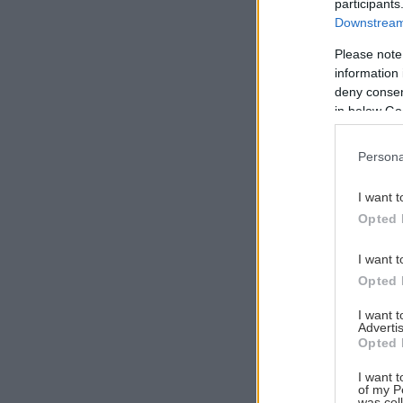
participants
Downstream 
Please note
information 
Αναζήτηση
deny consent
για...
in below Go
Persona
I want t
Opted 
I want t
Opted 
I want 
Advertis
Opted 
I want t
of my P
was col