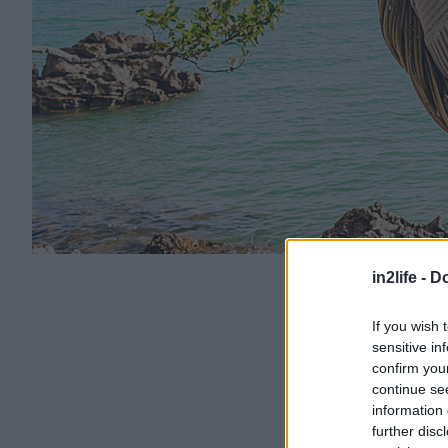
in2life -
Do
If you wish 
sensitive in
confirm you
continue se
information 
further disc