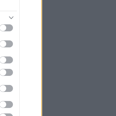
ν περνάς τις
λώνονται
υ
ό Κάστρο, ένα
ηλά στον λόφο,
πιο γραφικό
ροορισμός που
ατοκύριακο, σε
ε όσους θέλουν
μυστικά» στην