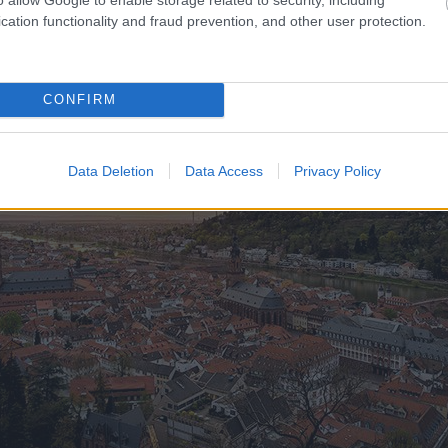
ώπης.
cation functionality and fraud prevention, and other user protection.
ς Χαϊδελβέργης
CONFIRM
Data Deletion
Data Access
Privacy Policy