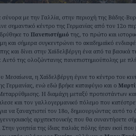
 σύνορα με την Γαλλία, στην περιοχή της Βάδης-Βυρ
ινε σημαντικό κέντρο της Γερμανίας από τον 12ο πε
ιδρύθηκε το
Πανεπιστήμιό
της, το πρώτο και ιστορι
μη και σήμερα συγκεντρώνει το ακαδημαϊκό ενδιαφέ
πης και δίνει στην Χαϊδελβέργη ένα από τα βασικά τ
: Αυτό της ολοζώντανης πανεπιστημιούπολης με πλ
ου Μεσαίωνα, η Χαϊδελβέργη έγινε το κέντρο του κιν
ης Γερμανίας, ενώ εδώ βρήκε καταφύγιο και ο
Μαρτί
Μεταρρύθμισης. Η διαμάχη μεταξύ προτεστάντων κα
λεσε και τον γαλλογερμανικό πόλεμο που κατέστρε
 για να ξαναχτιστεί τον 18ο, δημιουργώντας αυτό τ
γεννησιακής αρχιτεκτονικής που θα συναντήσετε σή
 Στην γοητεία της ίδιας παλιάς πόλης ήταν εκεί που