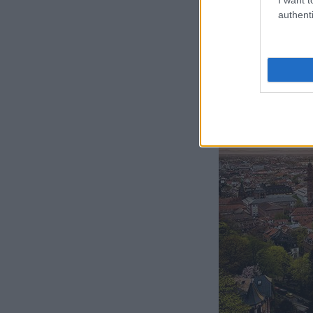
καρδιά της Ευρ
authenti
Τα μυστικά τη