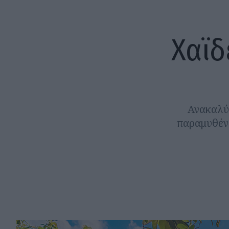
Χαϊδ
Ανακαλύψ
παραμυθένι