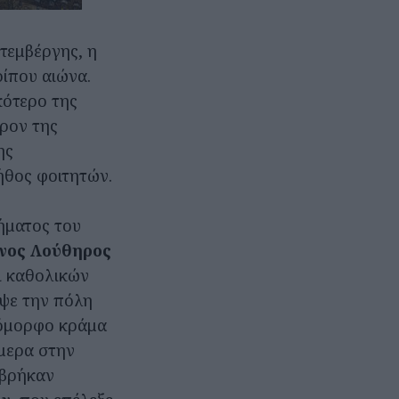
τεμβέργης, η
ρίπου αιώνα.
κότερο της
ρον της
ης
ήθος φοιτητών.
ήματος του
νος Λούθηρος
ι καθολικών
ψε την πόλη
ο όμορφο κράμα
μερα στην
 βρήκαν