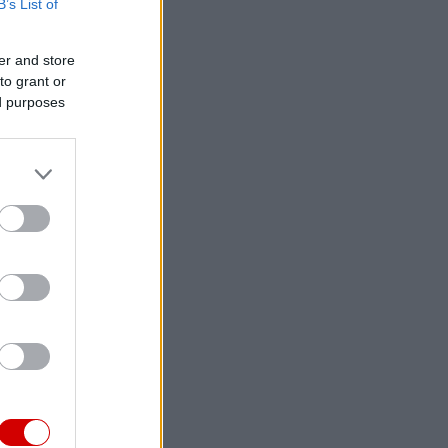
B’s List of
er and store
to grant or
ed purposes