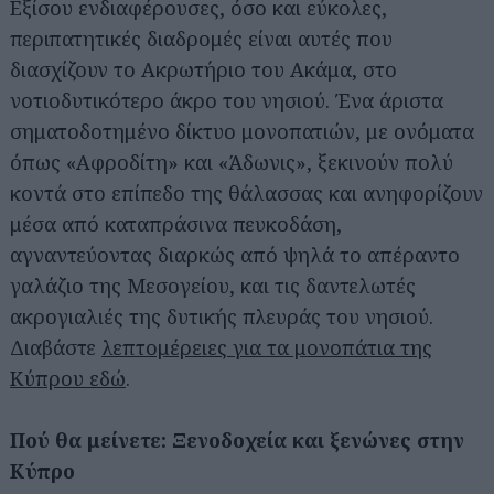
Εξίσου ενδιαφέρουσες, όσο και εύκολες,
περιπατητικές διαδρομές είναι αυτές που
διασχίζουν το Ακρωτήριο του Ακάμα, στο
νοτιοδυτικότερο άκρο του νησιού. Ένα άριστα
σηματοδοτημένο δίκτυο μονοπατιών, με ονόματα
όπως «Αφροδίτη» και «Άδωνις», ξεκινούν πολύ
κοντά στο επίπεδο της θάλασσας και ανηφορίζουν
μέσα από καταπράσινα πευκοδάση,
Αναζήτηση
για...
αγναντεύοντας διαρκώς από ψηλά το απέραντο
γαλάζιο της Μεσογείου, και τις δαντελωτές
ακρογιαλιές της δυτικής πλευράς του νησιού.
Διαβάστε
λεπτομέρειες για τα μονοπάτια της
Κύπρου εδώ
.
Πού θα μείνετε: Ξενοδοχεία και ξενώνες στην
Κύπρο