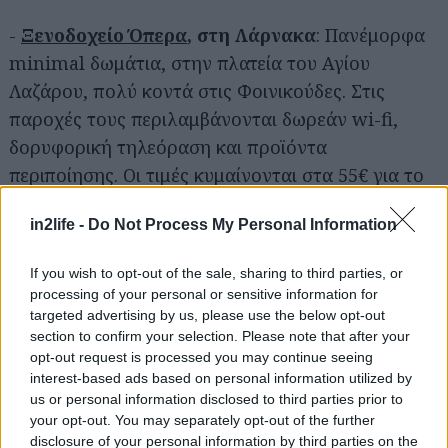
-
Ξενοδοχείο Όπερα
, στη Λάρνακα
: Πανέμορφα
minimal δωμάτια, στην πλατεία του Αγίου
Λαζάρου, πολύ κοντά στις Φοινικούδες. Στις
παροχές τους περιλαμβάνονται δωρεάν wi-fi,
δορυφορική τηλεόραση και προϊόντα
περιποίησης. Οι τιμές κυμαίνονται στα 55€ για το
δίκλινο δωμάτιο. Κρατήσεις πραγματοποιούνται
in2life -
Do Not Process My Personal Information
και
μέσω του Booking, από εδώ
.
If you wish to opt-out of the sale, sharing to third parties, or
-
Nicosia Suites
, στη Λευκωσία
: Μεγάλα,
processing of your personal or sensitive information for
φωτεινά στούντιο με μπαλκόνια στο κέντρο της
targeted advertising by us, please use the below opt-out
section to confirm your selection. Please note that after your
πόλης. Στις παροχές τους περιλαμβάνονται
opt-out request is processed you may continue seeing
δορυφορική τηλεόραση και δωρεάν wi-fi. Οι τιμές
interest-based ads based on personal information utilized by
κυμαίνονται στα 75€ για το deluxe studio.
us or personal information disclosed to third parties prior to
your opt-out. You may separately opt-out of the further
Κρατήσεις πραγματοποιούνται και
μέσω του
disclosure of your personal information by third parties on the