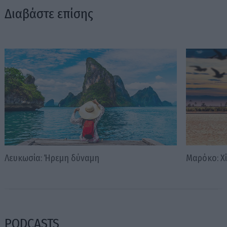
Διαβάστε επίσης
Λευκωσία: Ήρεμη δύναμη
Μαρόκο: Χί
PODCASTS