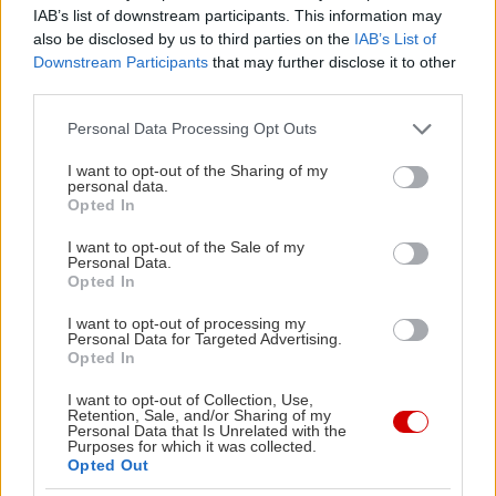
Booking, από εδώ
.
IAB’s list of downstream participants. This information may
also be disclosed by us to third parties on the
IAB’s List of
Downstream Participants
that may further disclose it to other
-
Marianna Hotel Apartments, στη Λεμεσό
:
third parties.
Όμορφα ευρύχωρα στούντιο με μπαλκόνι με θέα
Please note that this website/app uses one or more Google
στον κήπο, καθιστικό με καναπέ, δορυφορική
Personal Data Processing Opt Outs
services and may gather and store information including but
τηλεόραση και μικρή κουζίνα. Οι τιμές
not limited to your visit or usage behaviour. You may click to
I want to opt-out of the Sharing of my
personal data.
κυμαίνονται στα 60€ το δίκλινο, ενώ κρατήσεις
grant or deny consent to Google and its third-party tags to
Opted In
use your data for below specified purposes in below Google
πραγματοποιούνται και
μέσω του Booking
.
consent section.
I want to opt-out of the Sale of my
Personal Data.
Opted In
-
Themis House
, στη Λέμυθο
: Σε ένα από τα
κουκλίστικα χωριά του Τροόδου, προσφέρει λιτά
I want to opt-out of processing my
Personal Data for Targeted Advertising.
αλλά περιποιημένα στούντιο με μπαλκονάκια που
Opted In
αγναντεύουν το καταπράσινο τοπίο γύρω τους.
I want to opt-out of Collection, Use,
Στις παροχές τους περιλαμβάνονται εξοπλισμένη
Retention, Sale, and/or Sharing of my
Personal Data that Is Unrelated with the
κουζίνα και δορυφορική τηλεόραση. Οι τιμές
Purposes for which it was collected.
Opted Out
κυμαίνονται στα 50€ το δίκλινο. Κρατήσεις