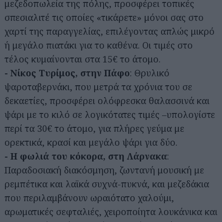
μεζεδοπωλεία της πόλης, προσφέρει τοπικές
σπεσιαλιτέ τις οποίες «τικάρετε» μόνοι σας στο
χαρτί της παραγγελίας, επιλέγοντας απλώς μικρό
ή μεγάλο πιατάκι για το καθένα. Οι τιμές στο
τέλος κυμαίνονται στα 15€ το άτομο.
- Νίκος Τυρίμος, στην Πάφο
: Θρυλικό
ψαροταβερνάκι, που μετρά τα χρόνια του σε
δεκαετίες, προσφέρει ολόφρεσκα θαλασσινά και
ψάρι με το κιλό σε λογικότατες τιμές –υπολογίστε
περί τα 30€ το άτομο, για πλήρες γεύμα με
ορεκτικά, κρασί και μεγάλο ψάρι για δύο.
- Η φωλιά του κόκορα, στη Λάρνακα
:
Παραδοσιακή διακόσμηση, ζωντανή μουσική με
ρεμπέτικα και λαϊκά συχνά-πυκνά, και μεζεδάκια
που περιλαμβάνουν ωραιότατο χαλούμι,
αρωματικές σεφταλιές, χειροποίητα λουκάνικα και