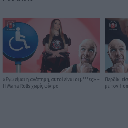
«Εγώ είμαι η ανάπηρη, αυτοί είναι οι μ***ες» –
Περδίκι εί
Η Maria Rolls χωρίς φίλτρο
με τον Ho