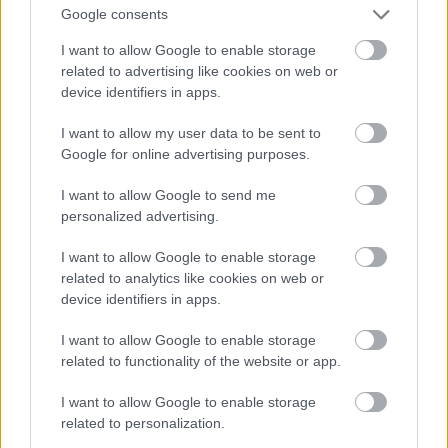
πραγματοποιούνται
και μέσω του Booking
.
Google consents
I want to allow Google to enable storage
-
Amore Hotel Apartments, στον Πρωταρά
:
related to advertising like cookies on web or
Ανάμεσα στο Παραλίμνι και την πόλη του
device identifiers in apps.
Πρωταρά, 20 λεπτά οδήγησης από την Αγία Νάπα
I want to allow my user data to be sent to
(για τα party animals ανάμεσά μας) προσφέρει
Google for online advertising purposes.
περιποιημένα στούντιο σε τιμές που κυμαίνονται
I want to allow Google to send me
στα 65€ το δίκλινο.
Κρατήσεις μέσω του Booking
personalized advertising.
πραγματοποιούνται από εδώ
.
I want to allow Google to enable storage
related to analytics like cookies on web or
Πού να φάτε
device identifiers in apps.
- Παντοπωλείο, στη Λευκωσία
: Απλώνει
I want to allow Google to enable storage
related to functionality of the website or app.
τραπεζάκια έξω, πολύ κοντά στο Μουσείο της
Κύπρου, και σερβίρει λαχταριστά μεζεδάκια που
I want to allow Google to enable storage
περιλαμβάνουν οσπριάδες, μαλιτζανοσαλάτες και
related to personalization.