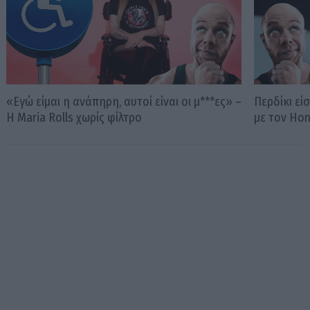
«Εγώ είμαι η ανάπηρη, αυτοί είναι οι μ***ες» –
Περδίκι εί
Η Maria Rolls χωρίς φίλτρο
με τον Ho