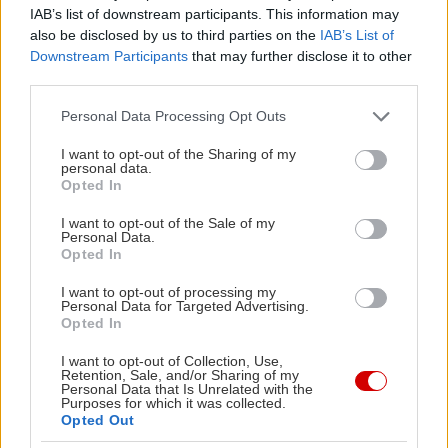
και τις προτάσεις που θα ενθουσιάσουν τα
IAB’s list of downstream participants. This information may
also be disclosed by us to third parties on the
IAB’s List of
πιτσιρίκια: Από την Κοιλάδα με τις Πεταλούδες ως
Downstream Participants
that may further disclose it to other
τις βόλτες με τα γαϊδουράκια στη Λίνδο, και από
third parties.
τις μεγάλες αμμουδιές της Τσαμπίκας και της
Please note that this website/app uses one or more Google
Personal Data Processing Opt Outs
Καλλιθέας ως τα βραχάκια του Αγίου Παύλου που
services and may gather and store information including but
προσφέρονται για βουτιές από εκείνες που
not limited to your visit or usage behaviour. You may click to
I want to opt-out of the Sharing of my
personal data.
grant or deny consent to Google and its third-party tags to
λατρεύουν τα (λίγο πιο μεγάλα) παιδιά, το μόνο
Opted In
use your data for below specified purposes in below Google
βέβαιο είναι ότι εδώ αποκλείεται να βαρεθείτε.
consent section.
I want to opt-out of the Sale of my
Personal Data.
Opted In
Πού θα βουτήξετε:
Στην εξωτική αμμουδιά του
I want to opt-out of processing my
Πρασονησίου, στο νοτιότερο άκρο του νησιού.
Personal Data for Targeted Advertising.
Στην αγαπημένη των ντόπιων Γλύστρα, με την
Opted In
χρυσαφένια άμμο και τα νερά να τα πιεις στο
I want to opt-out of Collection, Use,
Retention, Sale, and/or Sharing of my
ποτήρι. Στην οργανωμένη αμμουδιά της
Personal Data that Is Unrelated with the
Purposes for which it was collected.
Τσαμπίκας και στο Κιοτάρι που προσφέρει
Opted Out
πολλές ευκαιρίες για water sports.