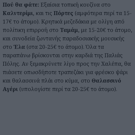
Πού θα φάτε:
Εξαίσια τοπική κουζίνα στο
Καλντερίμι
, και τις
Πόρτες
(αμφότερα περί τα 15-
17€ το άτομο). Κρητικά μεζεδάκια με ολίγη από
πολίτικη επιρροή στο
Ταμάμ
, με 15-20€ το άτομο,
και συνοδεία ζωντανής παραδοσιακής μουσικής
στο
Έλα
(στα 20-25€ το άτομο). Όλα τα
παραπάνω βρίσκονται στην καρδιά της Παλιάς
Πόλης. Αν ξεμακρύνετε λίγο προς την Χαλέπα, θα
πιάσετε οπωσδήποτε τραπεζάκι για φρέσκο ψάρι
και θαλασσινά πλάι στο κύμα, στο
Θαλασσινό
Αγέρι
(υπολογίστε περί τα 20-25€ το άτομο).