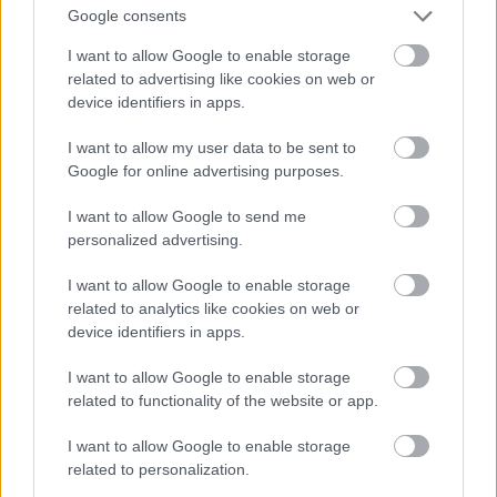
Google consents
Διαβάστε περισσότερα -
Ρόδος: Τα best of του
I want to allow Google to enable storage
νησιού των Ιπποτών
related to advertising like cookies on web or
device identifiers in apps.
Πού θα μείνετε:
Στα ευρύχωρα φωτεινά studio
I want to allow my user data to be sent to
του
Paul’s Garden
Google for online advertising purposes.
, στο Χαράκι, ελάχιστα μέτρα
από την παραλία, που διαθέτουν και δικό τους
I want to allow Google to send me
κουζινάκι (στα 67€ το studio τεσσάρων ατόμων).
personalized advertising.
Αν πάλι προτιμάτε για βάση σας την πόλη της
I want to allow Google to enable storage
Ρόδου, ωραιότατη και οικονομική επιλογή είναι το
related to analytics like cookies on web or
7 Palms
, τα μεγάλα δωμάτια του οποίου
device identifiers in apps.
περιλαμβάνουν κουζινάκι και δορυφορική
I want to allow Google to enable storage
τηλεόραση, στην τιμή των 70€ για το τετράκλινο
related to functionality of the website or app.
δωμάτιο.
I want to allow Google to enable storage
related to personalization.
Πού θα φάτε:
Εξαίσια μαγειρευτά στον
Ορίζοντα
,