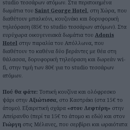
studio τεσσάρων ατόμων. Στα περιποιημένα
δωμάτια του
Saint George Hotel
, στη Χώρα, που
διαθέτουν μπαλκόνι, κουζινάκι και δορυφορική
τηλεόραση (85€ το studio τεσσάρων ατόμων). Στα
ευρύχωρα οικογενειακά δωμάτια του
Adonis
Hotel
στην παραλία του Απόλλωνα, που
διαθέτουν το καθένα δύο βεράντες με θέα στη
θάλασσα, δορυφορική τηλεόραση και δωρεάν wi-
fi, στην τιμή των 80€ για το studio τεσσάρων
ατόμων.
Πού θα φάτε:
Τοπική κουζίνα και ολόφρεσκο
ψάρι στην
Αξιώτισσα
, στο Καστράκι (στα 15€ το
άτομο). Εξαιρετική σχάρα
«στου Λεφτέρη»
στην
Απείρανθο (περί τα 15€ το άτομο κι εδώ) και στον
Γιώργη
στις Μέλανες, που σερβίρει και ωραιότατα