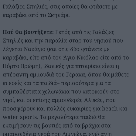
Γαλάζιες Σπηλιές, στις οποίες θα φτάσετε με
καραβάκι από το Σκηνάρι.
Πού θα βουτήξετε:
Εκτός από τις Γαλάζιες
Σπηλιές και την παραλία-σταρ του νησιού που
λέγεται Ναυάγιο (και στις δύο φτάνετε με
καραβάκι, είτε από τον Άγιο Νικόλαο είτε από το
Πόρτο Βρώμη), ιδανικές για πιτσιρίκια είναι η
απέραντη αμμουδιά του Γέρακα, όπου θα μάθετε –
κι εσείς και τα παιδιά– περισσότερα για τα
συμπαθέστατα χελωνάκια που κατοικούν στο
νησί, και οι επίσης αμμουδερές Αλυκές, που
προσφέρουν και πολλές ευκαιρίες για beach και
water sports. Τα μεγαλύτερα παιδιά θα
εκτιμήσουν τις βουτιές από τα βράχια στα
σμαραγδένια νερά του Λιμνιώνα, ενώ αν η