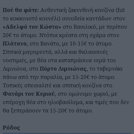
Πού θα φάτε:
Αυθεντική ζακυνθινή κουζίνα (hit
το κοκκινιστό κουνέλι) συνοδεία καντάδων στον
«Αδελφό του Κώστα»
στο Βασιλικό, με περίπου
20€ το άτομο. Ντόπια κρέατα στη σχάρα στον
Πλάτανο
, στο Βανάτο, με 10-15€ το άτομο.
Σπιτικά μαγειρευτά, αλλά και θαλασσινές
νοστιμιές, με θέα στα καταπράσινα νερά του
Αναζήτηση
για...
Λιμνιώνα, στο
Πόρτο Λιμνιώνας
, το ταβερνάκι
πάνω από την παραλία, με 15-20€ το άτομο.
Τοπικές σπεσιαλιτέ και σπιτική κουζίνα στο
Φανάρι του Κεριού
, στο ομώνυμο χωριό, με
υπέροχη θέα στο ηλιοβασίλεμα, και τιμές που δεν
θα ξεπεράσουν τα 15-20€ το άτομο.
Ρόδος