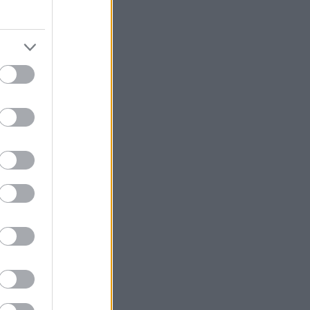
 Άστρος και το
eloponnese
κή 23
εμείς πρώτοι,
 ένα trip στην
αραμυθένια
 μέρη θα
ι να