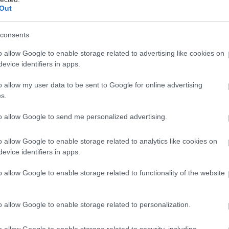
Out
consents
ει ο Σπύρος Σμυρνής
o allow Google to enable storage related to advertising like cookies on
ά την Αρεόπολη Λακωνίας, την Κορώνη, το παράλιο
evice identifiers in apps.
ό, η τελευταία στάση του φεστιβάλ Γαστρονομίας P
o allow my user data to be sent to Google for online advertising
ραγματοποιήθηκε στα Τρίκαλα Κορινθίας, την Κυρια
s.
ιδή όπου γευστικός γάμος και γαστρονομική χαρά κι 
to allow Google to send me personalized advertising.
ckpack μας και ξεκινήσαμε με όρεξη κι ανυπομονησία
νθία με τελικό προορισμό τα γραφικά και σχεδόν π
o allow Google to enable storage related to analytics like cookies on
ολοκληρώθηκε αναφωνήσαμε με καμάρι ότι στα ίδια
evice identifiers in apps.
ια να φάμε, να διακοπάρουμε, να πεζοπορήσουμε, κα
o allow Google to enable storage related to functionality of the website
ις κορινθιακές ομορφιές.
o allow Google to enable storage related to personalization.
o allow Google to enable storage related to security, including