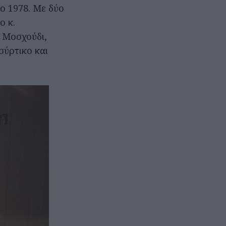
το 1978. Με δύο
ο κ.
ε Μοσχούδι,
ύρτικο και