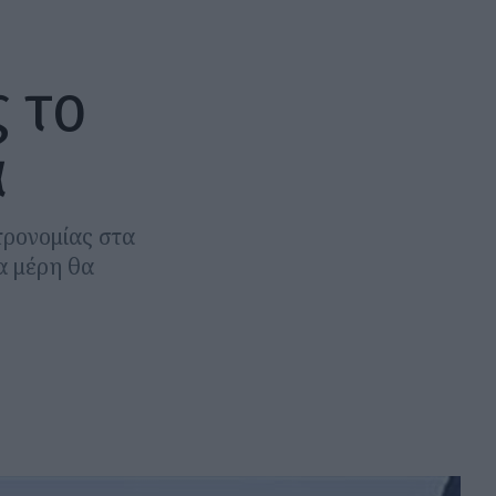
ς το
ά
τρονομίας στα
ια μέρη θα