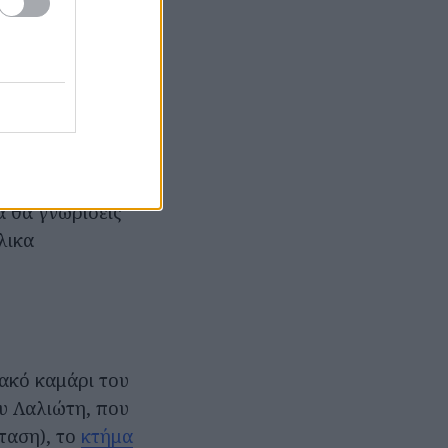
ή για την
Γεωγραφίας. O
νήσου ωστόσο
απόσταση
ή απόδραση από
μακρά ιστορία
σμό της
α θα γνωρίσεις
λικα
ακό καμάρι του
υ Λαλιώτη, που
ταση), το
κτήμα