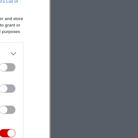
B’s List of
er and store
to grant or
ed purposes