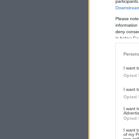
participants
Downstream 
Please note
information 
Αναζήτηση
deny consent
για...
in below Go
Persona
I want t
Opted 
I want t
Opted 
I want 
Advertis
Opted 
I want t
of my P
was col