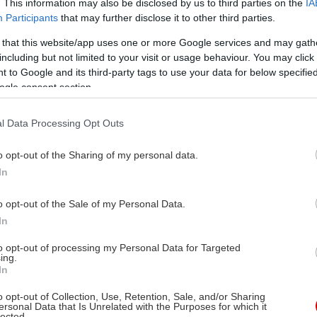
. This information may also be disclosed by us to third parties on the
IA
Participants
that may further disclose it to other third parties.
 that this website/app uses one or more Google services and may gath
including but not limited to your visit or usage behaviour. You may click 
 to Google and its third-party tags to use your data for below specifi
ogle consent section.
l Data Processing Opt Outs
o opt-out of the Sharing of my personal data.
In
o opt-out of the Sale of my Personal Data.
In
to opt-out of processing my Personal Data for Targeted
ing.
In
o opt-out of Collection, Use, Retention, Sale, and/or Sharing
ersonal Data that Is Unrelated with the Purposes for which it
lected.