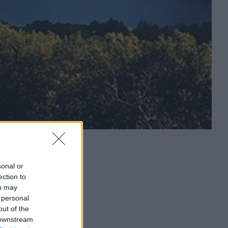
sonal or
ection to
ou may
 personal
out of the
 downstream