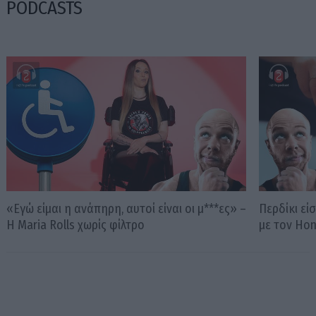
PODCASTS
«Εγώ είμαι η ανάπηρη, αυτοί είναι οι μ***ες» –
Περδίκι εί
Η Maria Rolls χωρίς φίλτρο
με τον Ho