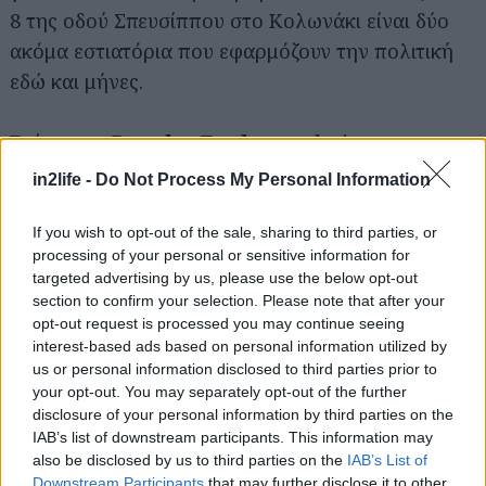
8 της οδού Σπευσίππου στο Κολωνάκι είναι δύο
ακόμα εστιατόρια που εφαρμόζουν την πολιτική
Αναζήτηση
εδώ και μήνες.
για...
Επίσης, το
Breeder Feeder
, το design
εστιατόριο της πάντα δραστήριας γκαλερί The
in2life -
Do Not Process My Personal Information
Breeder (Περδίκα 6, Μεταξουργείο) έχει εντάξει
το BYOB στους γαστρονομικούς γύρους του
If you wish to opt-out of the sale, sharing to third parties, or
processing of your personal or sensitive information for
κόσμου που διοργανώνει κάθε Παρασκευή και
targeted advertising by us, please use the below opt-out
Σάββατο σταθερά εδώ και μήνες.
section to confirm your selection. Please note that after your
opt-out request is processed you may continue seeing
interest-based ads based on personal information utilized by
Σε αυτό το τελευταίο, η χρέωση corkage είναι 3€
us or personal information disclosed to third parties prior to
ανά τραπέζι, ενώ στο Fabrizio’s ανέρχεται στα 5€.
your opt-out. You may separately opt-out of the further
disclosure of your personal information by third parties on the
IAB’s list of downstream participants. This information may
Μπορείτε να είστε βέβαιοι ότι θα ακολουθήσουν κι
also be disclosed by us to third parties on the
IAB’s List of
άλλοι –και ότι θα σας ενημερώσουμε για ό,τι νέο
Downstream Participants
that may further disclose it to other