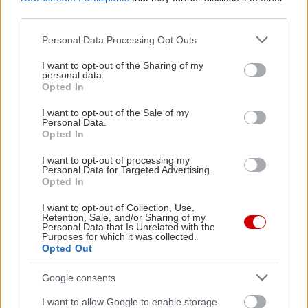
μάθουμε.
third parties.
Please note that this website/app uses one or more Google
Personal Data Processing Opt Outs
services and may gather and store information including but
not limited to your visit or usage behaviour. You may click to
I want to opt-out of the Sharing of my
personal data.
grant or deny consent to Google and its third-party tags to
Opted In
use your data for below specified purposes in below Google
consent section.
I want to opt-out of the Sale of my
Personal Data.
Opted In
I want to opt-out of processing my
Personal Data for Targeted Advertising.
Opted In
I want to opt-out of Collection, Use,
Retention, Sale, and/or Sharing of my
Personal Data that Is Unrelated with the
Purposes for which it was collected.
Opted Out
Google consents
I want to allow Google to enable storage