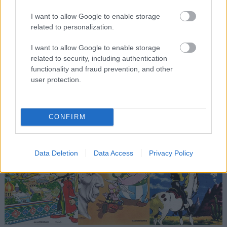
με την Ελλάδα των 90s. Αλλιώς δεν εξηγείται η
I want to allow Google to enable storage
γιγάντια επιτυχία των ερωτικών περιπετειών μιας
related to personalization.
παρέας κολλεγιόπαιδων που πίνουν milk shake
I want to allow Google to enable storage
και συχνάζουν σε drive in, στο αγαπημένο
related to security, including authentication
εφηβικό κόμικ της δεκαετίας του ’90.
functionality and fraud prevention, and other
user protection.
Αστερίξ, Λούκυ Λουκ και η λοιπή… γαλλική
σχολή
CONFIRM
Data Deletion
Data Access
Privacy Policy