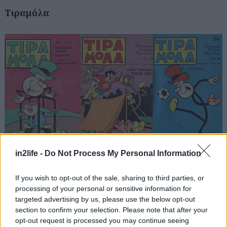
Τιραμόλα
in2life -
Do Not Process My Personal Information
Ο ήρωας με το σώμα από καουτσούκ που του
If you wish to opt-out of the sale, sharing to third parties, or
επέτρεπε να απλώνει χέρια και πόδια χιλιόμετρα
processing of your personal or sensitive information for
μακριά δημιουργήθηκε στην Ιταλία το 1952,
targeted advertising by us, please use the below opt-out
έφτασε στην χώρα μας το 1970 και έγινε
section to confirm your selection. Please note that after your
opt-out request is processed you may continue seeing
συνώνυμο της ευλυγισίας που καλά κρατεί μέχρι