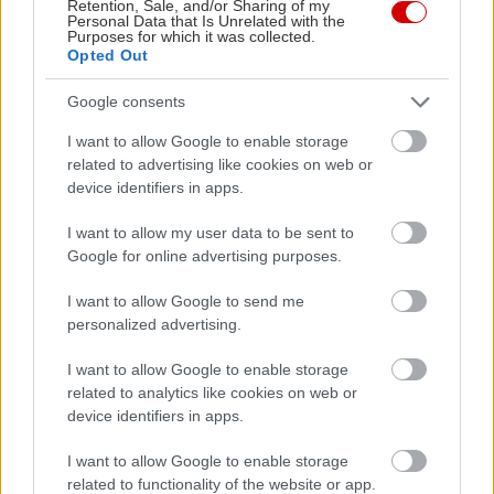
Retention, Sale, and/or Sharing of my
ένας καλοσυνάτος αλητάκος, που συνήθως
Personal Data that Is Unrelated with the
Purposes for which it was collected.
έμπλεκε σε παράξενες περιπέτειες για να
Opted Out
μπορέσει να εξασφαλίσει μια μπουκιά φαγητό.
Google consents
Άρτσυ
I want to allow Google to enable storage
related to advertising like cookies on web or
device identifiers in apps.
I want to allow my user data to be sent to
Google for online advertising purposes.
I want to allow Google to send me
personalized advertising.
I want to allow Google to enable storage
related to analytics like cookies on web or
device identifiers in apps.
I want to allow Google to enable storage
Η Αμερική των 60s είχε, προφανώς, πολλά κοινά
related to functionality of the website or app.