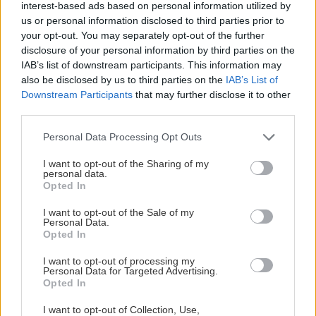
interest-based ads based on personal information utilized by
σήμερα.
us or personal information disclosed to third parties prior to
your opt-out. You may separately opt-out of the further
disclosure of your personal information by third parties on the
Σεραφίνο
IAB’s list of downstream participants. This information may
also be disclosed by us to third parties on the
IAB’s List of
Downstream Participants
that may further disclose it to other
third parties.
Please note that this website/app uses one or more Google
Personal Data Processing Opt Outs
services and may gather and store information including but
not limited to your visit or usage behaviour. You may click to
I want to opt-out of the Sharing of my
personal data.
grant or deny consent to Google and its third-party tags to
Opted In
use your data for below specified purposes in below Google
consent section.
I want to opt-out of the Sale of my
Personal Data.
Opted In
I want to opt-out of processing my
Ο Σεραφίνο έφτασε στην Ελλάδα το 1969 και
Personal Data for Targeted Advertising.
Opted In
κράτησε παρέα στους μικρούς Έλληνες για δύο
δεκαετίες. Ο ήρωας του συγκεκριμένου κόμικ ήταν
I want to opt-out of Collection, Use,