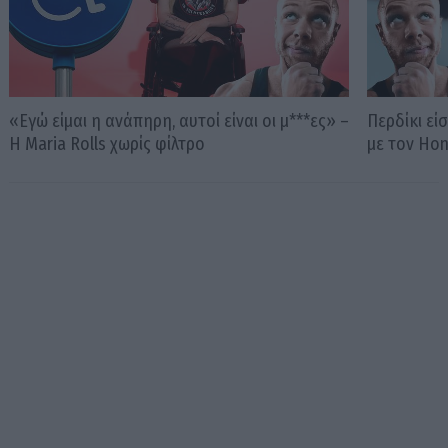
«Εγώ είμαι η ανάπηρη, αυτοί είναι οι μ***ες» –
Περδίκι εί
Η Maria Rolls χωρίς φίλτρο
με τον Ho