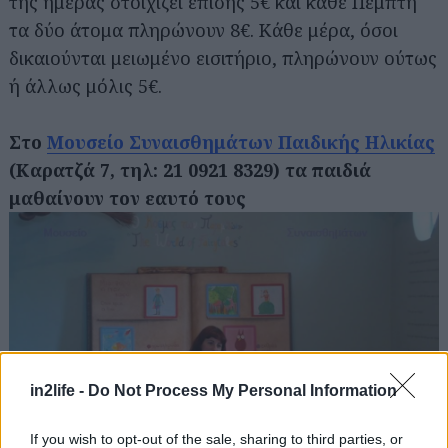
της ημέρας στοιχίζει επίσης 5€ και κάθε Πέμπτη
τα δύο άτομα πληρώνουν 8€. Κάθε μέρα, όσοι
δικαιούνται μειωμένο εισιτήριο, πληρώνουν ούτως
ή άλλως μόλις 5€.
Στο
Μουσείο Συναισθημάτων Παιδικής Ηλικίας
(Καρατζά 7, τηλ: 21 0921 8329) τα παιδιά
Αναζήτηση
για...
μαθαίνουν τον εαυτό τους
in2life -
Do Not Process My Personal Information
If you wish to opt-out of the sale, sharing to third parties, or