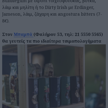
Bubblegum με σιρόπι τσιχλόφουσκας, βότκα,
λάιμ και μηλίτη ή το Dirty Irish με Erdinger,
Jameson, λάιμ, ζάχαρη και angostura bitters (7-
8€).
Στον
Μπαμπά
(Φαλήρου 53, τηλ: 21 5550 5565)
θα γευτείς τα πιο ιδιαίτερα τσιμοπολογήματα