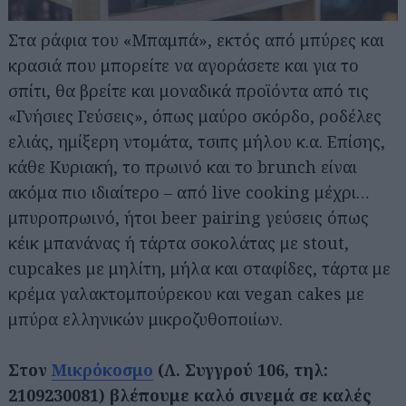
Στα ράφια του «Μπαμπά», εκτός από μπύρες και
κρασιά που μπορείτε να αγοράσετε και για το
σπίτι, θα βρείτε και μοναδικά προϊόντα από τις
«Γνήσιες Γεύσεις», όπως μαύρο σκόρδο, ροδέλες
ελιάς, ημίξερη ντομάτα, τσιπς μήλου κ.α. Επίσης,
κάθε Κυριακή, το πρωινό και το brunch είναι
ακόμα πιο ιδιαίτερο – από live cooking μέχρι…
μπυροπρωινό, ήτοι beer pairing γεύσεις όπως
κέικ μπανάνας ή τάρτα σοκολάτας με stout,
cupcakes με μηλίτη, μήλα και σταφίδες, τάρτα με
κρέμα γαλακτομπούρεκου και vegan cakes με
μπύρα ελληνικών μικροζυθοποιίων.
Στον
Μικρόκοσμο
(Λ. Συγγρού 106, τηλ:
2109230081) βλέπουμε καλό σινεμά σε καλές