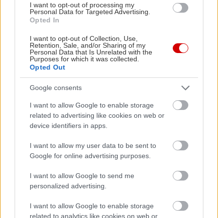
I want to opt-out of processing my
Personal Data for Targeted Advertising.
Opted In
I want to opt-out of Collection, Use,
Retention, Sale, and/or Sharing of my
Personal Data that Is Unrelated with the
Purposes for which it was collected.
Opted Out
Google consents
I want to allow Google to enable storage
related to advertising like cookies on web or
device identifiers in apps.
I want to allow my user data to be sent to
Χιτ του είναι τα ζεστά αλκοολούχα
Google for online advertising purposes.
κοκτεϊλοροφήματα, όπως το φοβερό οινόμελο,
αλλά πολύ ωραία είναι και τα κοκτέιλ με βάση το
I want to allow Google to send me
personalized advertising.
τσίπουρο και το ρακί. Δε λέμε όχι και στα
λαχταριστά του pancakes αν μας πιάσει η
I want to allow Google to enable storage
λιγούρα.
related to analytics like cookies on web or