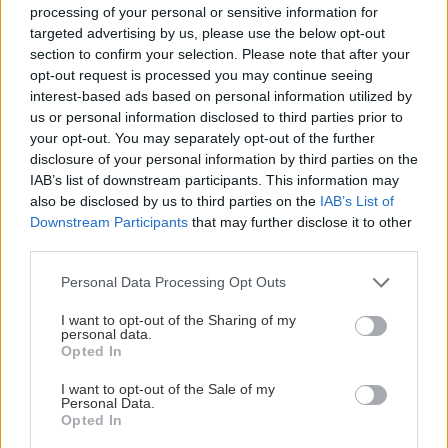
processing of your personal or sensitive information for
targeted advertising by us, please use the below opt-out
section to confirm your selection. Please note that after your
opt-out request is processed you may continue seeing
interest-based ads based on personal information utilized by
Πρόκειται για ένα διεθνώς μοναδικό διαδραστικό
us or personal information disclosed to third parties prior to
your opt-out. You may separately opt-out of the further
μουσείο που χρησιμοποιεί εκθέματα, παιχνίδια και
disclosure of your personal information by third parties on the
παραμύθια για να ενθαρρύνει τα παιδιά να
IAB’s list of downstream participants. This information may
γνωρίσουν τον εαυτό τους και να κατανοήσουν
also be disclosed by us to third parties on the
IAB’s List of
Downstream Participants
that may further disclose it to other
τον κόσμο των συναισθημάτων. Πραγματοποιεί
third parties.
επιπλέον κυριακάτικα εργαστήρια – η είσοδος
Please note that this website/app uses one or more Google
στοιχίζει 8€, μαζί με την πρόσβαση στην έκθεση
Personal Data Processing Opt Outs
services and may gather and store information including but
του μουσείου.
not limited to your visit or usage behaviour. You may click to
I want to opt-out of the Sharing of my
personal data.
grant or deny consent to Google and its third-party tags to
Opted In
use your data for below specified purposes in below Google
Στο
Ρίζα Ρίζα
(Δράκου 19, τηλ: 2109227267)
consent section.
I want to opt-out of the Sale of my
πίνουμε κοκτείλ με ελληνικά αποστάγματα
Personal Data.
Opted In