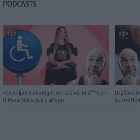
PODCASTS
«Εγώ είμαι η ανάπηρη, αυτοί είναι οι μ***ες» –
Περδίκι εί
Η Maria Rolls χωρίς φίλτρο
με τον Ho