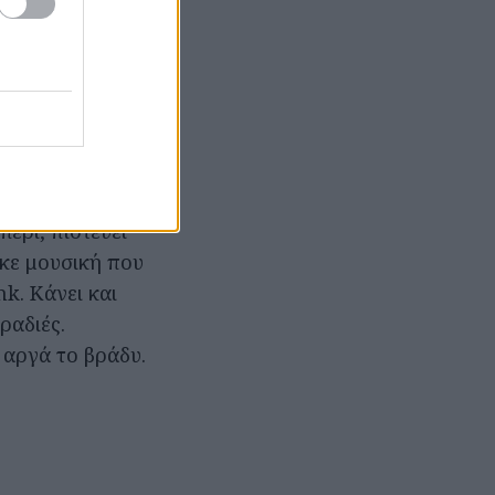
, ο Ινδιάνος
ερι, πιστεύει
γκε μουσική που
nk. Κάνει και
ραδιές.
 αργά το βράδυ.