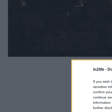
in2life -
Do
If you wish 
sensitive in
confirm you
continue se
information 
further disc