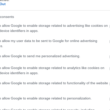
Out
νάδη
consents
ρέλες, ρέγκε μουσικές, βουτιές στο φεγγαρόφωτο, κ
o allow Google to enable storage related to advertising like cookies on
evice identifiers in apps.
αι dress code που δεν περιλαμβάνει πολλά περισσότ
μαγιό. Τα beach bars της Αθήνας είναι ένας από το
o allow my user data to be sent to Google for online advertising
πομονούμε κάθε χρόνο να καλοκαιριάσει.
s.
to allow Google to send me personalized advertising.
ρι, τηλ: 6986972042
o allow Google to enable storage related to analytics like cookies on
evice identifiers in apps.
o allow Google to enable storage related to functionality of the website
o allow Google to enable storage related to personalization.
o allow Google to enable storage related to security, including