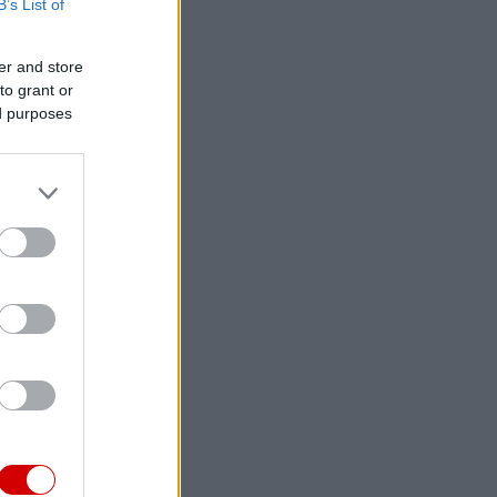
B’s List of
er and store
to grant or
ed purposes