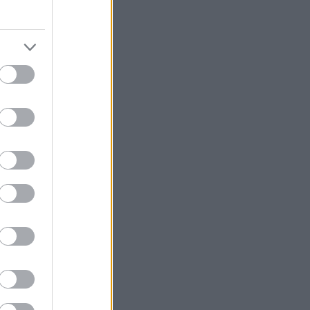
οκτέιλ με
ερα από
υς βασικότερους