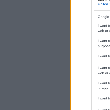
Opted 
της Ηρώς Κου
Google 
Καλαμένιες ομπ
I want t
web or d
ομπρελίτσες, κ
σαγιονάρες και 
I want t
λόγους που ανυ
purpose
I want 
Ινδιάνος
Παραλία Ζούμπε
I want t
web or d
I want t
or app.
I want t
I want t