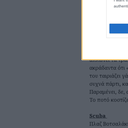
authenti
Χαλαρός και «χ
απλώνει τα τρα
ακράδαντα ότι 
του ταιριάζει γά
συχνά πάρτι, κα
Παραμένει, δε,
Το ποτό κοστίζε
Scuba
Πλαζ Βοτσαλάκι