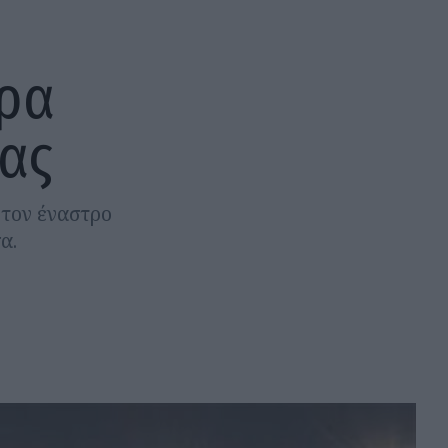
ερα
ας
 τον έναστρο
α.