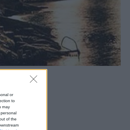
sonal or
ection to
ou may
 personal
out of the
 downstream