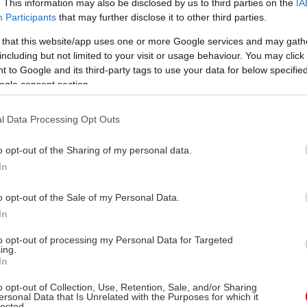
. This information may also be disclosed by us to third parties on the
IA
Participants
that may further disclose it to other third parties.
 that this website/app uses one or more Google services and may gath
including but not limited to your visit or usage behaviour. You may click 
 to Google and its third-party tags to use your data for below specifi
ogle consent section.
l Data Processing Opt Outs
o opt-out of the Sharing of my personal data.
In
o opt-out of the Sale of my Personal Data.
In
to opt-out of processing my Personal Data for Targeted
ing.
In
o opt-out of Collection, Use, Retention, Sale, and/or Sharing
ersonal Data that Is Unrelated with the Purposes for which it
lected.