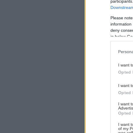
participants
Downstream 
Please note
information 
Αναζήτηση
deny consent
για...
in below Go
Persona
I want t
Opted 
I want t
Opted 
I want 
Advertis
Opted 
I want t
of my P
was col