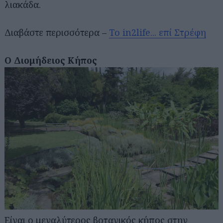
λιακάδα.
Διαβάστε περισσότερα –
Το in2life... επί Στρέφη
Ο Διομήδειος Κήπος
Είναι ο μεγαλύτερος βοτανικός κήπος στην