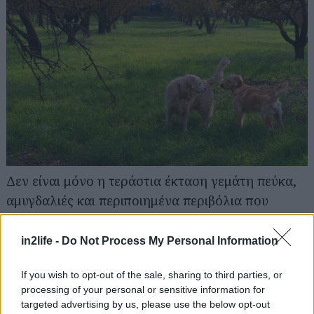
Αναζήτηση
για...
Δεν είναι μόνο η τεράστια έκταση γεμάτη πεύκα,
αμυγδαλιές και περιποιημένα περιβόλια που
κάνουν το άλσος Συγγρού μια αναπάντεχα
ανοιξιάτικη όαση, δύο βήματα από την λεωφόρο
in2life -
Do Not Process My Personal Information
Κηφισίας. Είναι και τα χωμάτινα μονοπάτια του
If you wish to opt-out of the sale, sharing to third parties, or
που είναι ιδιαίτερα δημοφιλή σε όσους αγαπούν
processing of your personal or sensitive information for
το τρέξιμο ή τις ποδηλατάδες στη φύση. Είναι και
targeted advertising by us, please use the below opt-out