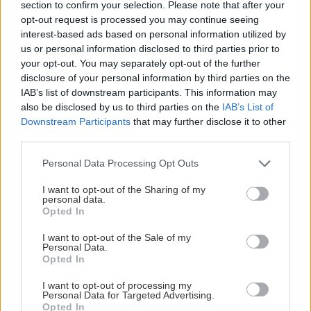
η παιδική χαρά και οι κατάλληλες για πικνίκ ή
section to confirm your selection. Please note that after your
opt-out request is processed you may continue seeing
άραγμα εκτάσεις, που καλωσορίζουν όλη την
interest-based ads based on personal information utilized by
οικογένεια. Τι άλλο να ζητήσουμε;
us or personal information disclosed to third parties prior to
your opt-out. You may separately opt-out of the further
disclosure of your personal information by third parties on the
Ο Εθνικός Κήπος
IAB’s list of downstream participants. This information may
also be disclosed by us to third parties on the
IAB’s List of
Downstream Participants
that may further disclose it to other
third parties.
Please note that this website/app uses one or more Google
Personal Data Processing Opt Outs
services and may gather and store information including but
not limited to your visit or usage behaviour. You may click to
I want to opt-out of the Sharing of my
personal data.
grant or deny consent to Google and its third-party tags to
Opted In
use your data for below specified purposes in below Google
consent section.
I want to opt-out of the Sale of my
Personal Data.
Opted In
Μεγάλος και καταπράσινος, «Βασιλικός» και
ανοιξιάτικος, ο Εθνικός Κήπος εκτείνεται σε 155
I want to opt-out of processing my
Personal Data for Targeted Advertising.
στρέμματα –ή 285, αν προσθέσουμε και τα
Opted In