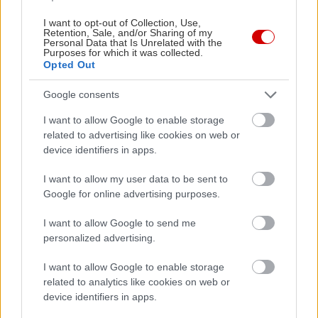
στρέμματα του Κήπου του Ζαππείου, με τον οποίο
I want to opt-out of Collection, Use,
επικοινωνεί– και φιλοξενεί έναν μίνι ζωολογικό
Retention, Sale, and/or Sharing of my
Personal Data that Is Unrelated with the
κήπο, παιδική χαρά, δύο λιμνούλες, και το café Ο
Purposes for which it was collected.
Opted Out
Κήπος για ηλιόλουστες δόσεις καφεΐνης.
Google consents
Το Άλσος Βεΐκου
I want to allow Google to enable storage
related to advertising like cookies on web or
device identifiers in apps.
I want to allow my user data to be sent to
Google for online advertising purposes.
I want to allow Google to send me
personalized advertising.
I want to allow Google to enable storage
related to analytics like cookies on web or
device identifiers in apps.
Όσοι πήγαν σχολείο σε κάποιον από τους