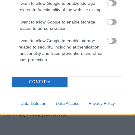
I want to allow Google to enable storage
γειτονικούς δήμους του Γαλατσίου δεν υπάρχει
related to functionality of the website or app.
περίπτωση να μην το θυμούνται ως το «άλσος για
γυμναστική». Σε κάτι λιγότερο από είκοσι λεπτά
I want to allow Google to enable storage
related to personalization.
από την Αθήνα, είστε σε έναν χώρο όπου και
βόλτες θα κάνετε πεζοί ή με ποδήλατο και
I want to allow Google to enable storage
πράσινο θα δείτε και τα πιτσιρίκια θα φέρετε
related to security, including authentication
functionality and fraud prevention, and other
χωρίς έγνοιες και θα γυμναστείτε και θα πιείτε
user protection.
χαλαρά τον καφέ σας υπό τον ίσκιο των πεύκων.
Διαβάστε περισσότερα -
Άλσος Βεϊκου: Η Αθήνα
CONFIRM
πάει… πάρκο
Data Deletion
Data Access
Privacy Policy
Νικόλας Γεωργιακώδης