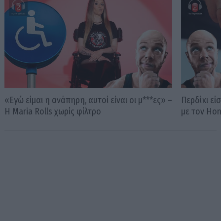
«Εγώ είμαι η ανάπηρη, αυτοί είναι οι μ***ες» –
Περδίκι εί
Η Maria Rolls χωρίς φίλτρο
με τον Ho