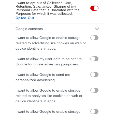
Ένωσε Εξάρχεια με Κολωνάκι και μάζεψε κόσμο
I want to opt-out of Collection, Use,
Retention, Sale, and/or Sharing of my
και κοσμάκη στα τραπεζάκια του πεζοδρομίου της
Personal Data that Is Unrelated with the
Purposes for which it was collected.
Ναυαρίνου, αλλά και στον cosy και freestyle
Opted Out
εσωτερικό του χώρο. Το Circus ενδείκνυται για
χαλαρή απογευματινή κουβεντούλα συνοδεία
Google consents
όμορφων κοκτέιλ για κάθε γούστο από τον
I want to allow Google to enable storage
ιδιαίτερα μακροσκελή κατάλογό του. Όσο για την
related to advertising like cookies on web or
device identifiers in apps.
αγαπημένη μας επιλογή; Το όνομα αυτής Royal
Spice και τα συστατικά της spiced ρούμι, φρούτα
I want to allow my user data to be sent to
του πάθους, σιρόπι κανέλα και μοσχοκάρυδο. Τα
Google for online advertising purposes.
κοκτέιλ κοστίζουν από 8€ μέχρι 10€.
I want to allow Google to send me
personalized advertising.
I want to allow Google to enable storage
related to analytics like cookies on web or
device identifiers in apps.
I want to allow Google to enable storage