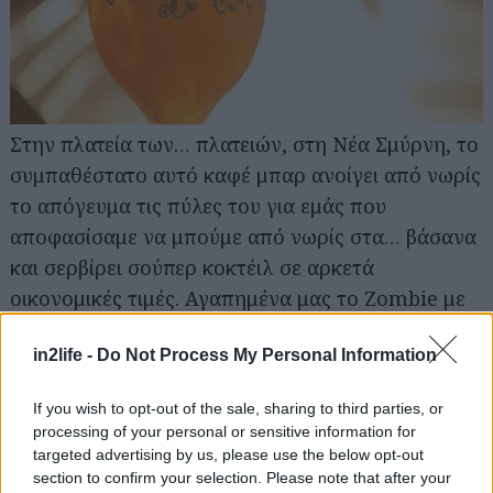
Αναζήτηση
Στην πλατεία των… πλατειών, στη Νέα Σμύρνη, το
για...
συμπαθέστατο αυτό καφέ μπαρ ανοίγει από νωρίς
το απόγευμα τις πύλες του για εμάς που
αποφασίσαμε να μπούμε από νωρίς στα… βάσανα
και σερβίρει σούπερ κοκτέιλ σε αρκετά
οικονομικές τιμές. Αγαπημένα μας το Zombie με
9€ και το Rose Passion με ρούμι, passion fruit και
in2life -
Do Not Process My Personal Information
τριαντάφυλλο (7€). Όσο για το πού θα καθίσετε,
έχετε να διαλέξετε ανάμεσα στα ήσυχα τραπεζάκια
If you wish to opt-out of the sale, sharing to third parties, or
που απλώνει το Pop Up στην πλατεία, και το πιο
processing of your personal or sensitive information for
«ανήσυχο» εσωτερικό του, στο οποίο τα
targeted advertising by us, please use the below opt-out
section to confirm your selection. Please note that after your
ντεσιμπέλ ανεβαίνουν.