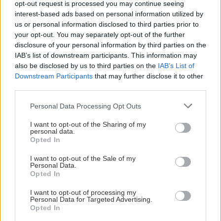
opt-out request is processed you may continue seeing
interest-based ads based on personal information utilized by
Circus
us or personal information disclosed to third parties prior to
your opt-out. You may separately opt-out of the further
Ναυαρίνου 11, τηλ.: 210 3615255
disclosure of your personal information by third parties on the
IAB’s list of downstream participants. This information may
also be disclosed by us to third parties on the
IAB’s List of
Downstream Participants
that may further disclose it to other
third parties.
Please note that this website/app uses one or more Google
Personal Data Processing Opt Outs
services and may gather and store information including but
not limited to your visit or usage behaviour. You may click to
I want to opt-out of the Sharing of my
personal data.
grant or deny consent to Google and its third-party tags to
Opted In
use your data for below specified purposes in below Google
consent section.
I want to opt-out of the Sale of my
Personal Data.
Opted In
I want to opt-out of processing my
Personal Data for Targeted Advertising.
Opted In