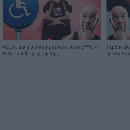
«Εγώ είμαι η ανάπηρη, αυτοί είναι οι μ***ες» –
Περδίκι εί
Η Maria Rolls χωρίς φίλτρο
με τον Ho