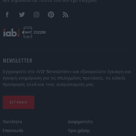
δεν δημοσιεύεται τίποτα που δεν έχει ελεγχθεί.
Facebook
Twitter
Instagram
Pinterest
RSS feeds
NEWSLETTER
Εγγραφείτε στο «VIP Newsletter» και εξασφαλίστε έγκαιρη και
έγκυρη ενημέρωση για τις επιλεγμένες προτάσεις, τις ειδικές
προσφορές αλλά και τους Διαγωνισμούς μας.
ΕΓΓΡΑΦΗ
Ταυτότητα
Διαφημιστείτε
Επικοινωνία
Όροι χρήσης