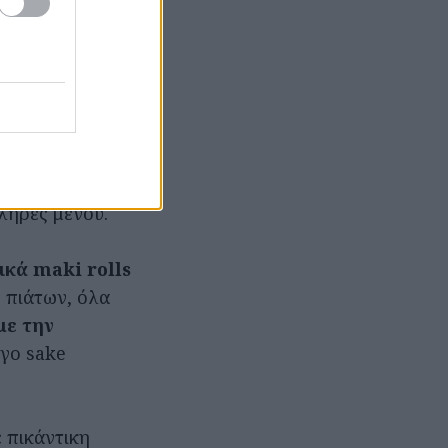
 ωμό. Για την
α επίσκεψη σε
ι.
 ποιοτική. Οι
α κόβουν και…
ουρανίσκο (από
πλήρες μενού.
ικά maki rolls
ν πιάτων, όλα
με την
γο sake
 πικάντικη