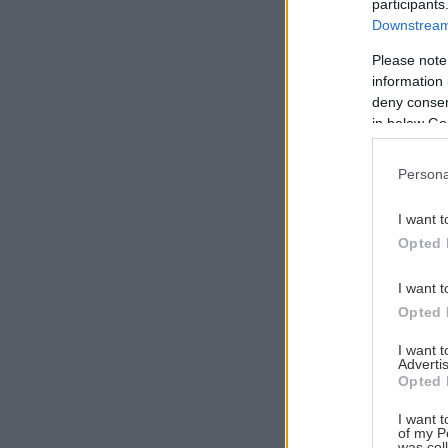
participants
Downstream 
Please note
information 
Αναζήτηση
deny consent
για...
in below Go
Persona
I want t
Opted 
I want t
Opted 
I want 
Advertis
Opted 
I want t
of my P
was col