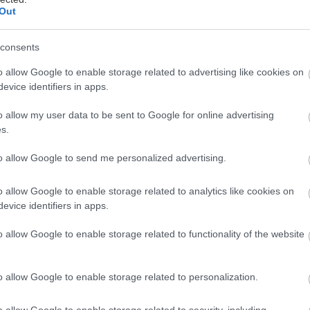
Out
consents
εωργιακώδη
o allow Google to enable storage related to advertising like cookies on
evice identifiers in apps.
Ελλάδα άργησε να έρθει, πόσο μάλλον να καθιερωθε
μέσου Έλληνα. Όμως τα κατάφερε, έστω και αργά συγ
o allow my user data to be sent to Google for online advertising
ι
Βαγγέλης Τσιόδουλος και Νίκος Γαυγιωτάκης
, π
s.
αν να ενώσουν τις γνώσεις και τις εμπειρίες τους, γ
to allow Google to send me personalized advertising.
πρώτη φορά το σούσι στο αθηναϊκό κοινό. Το γεγονό
 Bar τους, εκείνο στο Παγκράτι, όχι μόνο συνεχίζει
o allow Google to enable storage related to analytics like cookies on
ική κουζίνα, αλλά απέκτησε και δύο «αδερφάκια» στ
evice identifiers in apps.
Ψυχικό αποτελεί τρανή απόδειξη ότι αν έχεις το μερ
o allow Google to enable storage related to functionality of the website
ς να λανσάρεις αποτελεσματικά μια διατροφική τάση
νει πιάτα με ωμό ψάρι.
o allow Google to enable storage related to personalization.
α μόνο στην περιγραφή, γιατί αν κάποιος δοκιμάσει
o allow Google to enable storage related to security, including