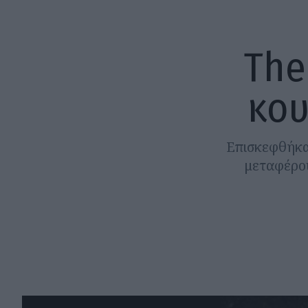
The
κου
Επισκεφθήκα
μεταφέρου