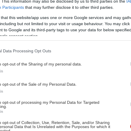
. This information may also be disclosed by us to third parties on the
IA
Participants
that may further disclose it to other third parties.
 that this website/app uses one or more Google services and may gath
including but not limited to your visit or usage behaviour. You may click 
 to Google and its third-party tags to use your data for below specifi
ogle consent section.
l Data Processing Opt Outs
o opt-out of the Sharing of my personal data.
In
o opt-out of the Sale of my Personal Data.
In
to opt-out of processing my Personal Data for Targeted
ing.
In
o opt-out of Collection, Use, Retention, Sale, and/or Sharing
ersonal Data that Is Unrelated with the Purposes for which it
lected.