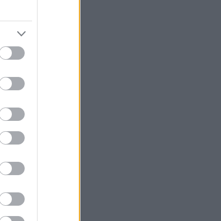
ί στην
κριτικά με
ριν από 18
ια να
ς ότι σήμερα το
 να σερβίρει
ο Παλαιό
άκι και την
. Έστω και αν
τα εκλεκτά