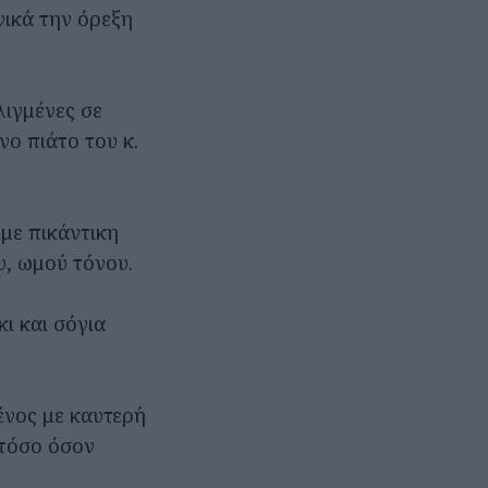
νικά την όρεξη
λιγμένες σε
ο πιάτο του κ.
με πικάντικη
υ, ωμού τόνου.
ι και σόγια
νος με καυτερή
 τόσο όσον