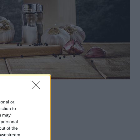
sonal or
ection to
ou may
 personal
out of the
 downstream