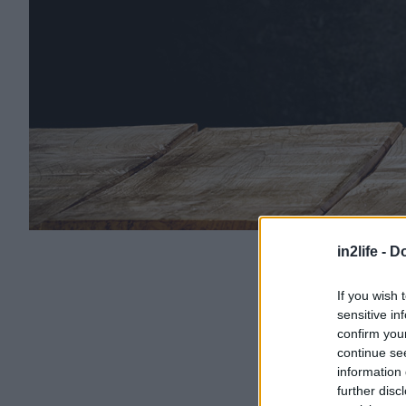
in2life -
Do
If you wish 
sensitive in
confirm you
continue se
information 
further disc