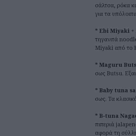
σάλτσα, ρόκα κα
για τα υπόλοιπα
* Ebi Miyaki +
τηγανιτά noodl
Miyaki από το K
* Maguru Buts
σως Butsu. Εξα
* Baby tuna s
σως. Τα κλασικ
* Β-tuna Nagao
πιπεριά jalape
αφορά τη σύλλη