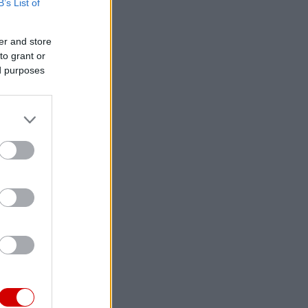
B’s List of
er and store
to grant or
ed purposes