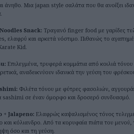
ι άνηθο. Μια japan style σαλάτα που θα ανοίξει ιδα
.
 Noodles Snack:
Τραγανό finger food με γαρίδες τυ
es, ελαφρύ και αρκετά νόστιμο. Πιθανώς το αγαπημέν
arate Kid.
u:
Επιλεγμένα, τρυφερά κομμάτια από κοιλιά τόνου 
ιρετικά, αναδεικνύουν ιδανικά την γεύση του φρέσκο
ashimi:
Φιλέτα τόνου με φύτρες φασολιών, αγγουράκ
ά sashimi σε έναν όμορφο και δροσερό συνδυασμό.
 + Jalapeno:
Ελαφρώς καψαλισμένος τόνος τυλιγμέ
no και κόλιανδρο. Από τα κορυφαία πιάτα του μενού,
ψη όσο και τη γεύση.